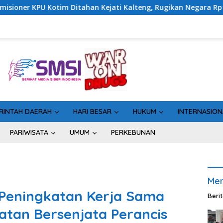
 Kalteng, Rugikan Negara Rp10 Miliar dari Dana Hibah Rp40 Mili
RINTAH DAERAH
HARI BESAR
HUKUM
INTERNASION
PARIWISATA
UMUM
PERKEBUNAN
Men
 Peningkatan Kerja Sama
Beri
tan Bersenjata Perancis