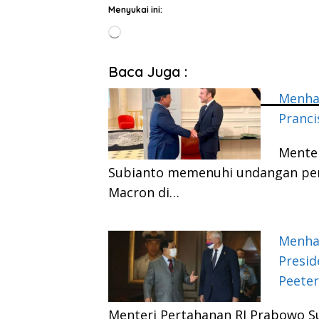
Menyukai ini:
Memuat...
Baca Juga :
Menha
Pranc
Menter
Subianto memenuhi undangan pe
Macron di…
Menha
Presid
Peeter
Menteri Pertahanan RI Prabowo S