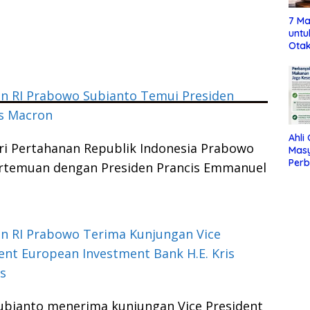
7 Ma
untu
Otak
n RI Prabowo Subianto Temui Presiden
is Macron
Ahli
i Pertahanan Republik Indonesia Prabowo
Mas
Per
rtemuan dengan Presiden Prancis Emmanuel
Maka
Jag
n RI Prabowo Terima Kunjungan Vice
ent European Investment Bank H.E. Kris
s
ubianto menerima kunjungan Vice President