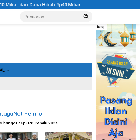
ar
Gandeng Bidan Sean, SMSI Kalteng Siap Edukasi Publi
tutup
AL
tayaNet Pemilu
ta hangat seputar Pemilu 2024