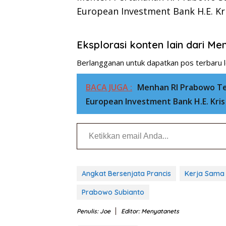
European Investment Bank H.E. Kr
Eksplorasi konten lain dari M
Berlangganan untuk dapatkan pos terbaru l
BACA JUGA :
Menhan RI Prabowo Te
European Investment Bank H.E. Kris
Ketikkan email Anda...
Angkat Bersenjata Prancis
Kerja Sama
Prabowo Subianto
Penulis: Joe
Editor: Menyatanets