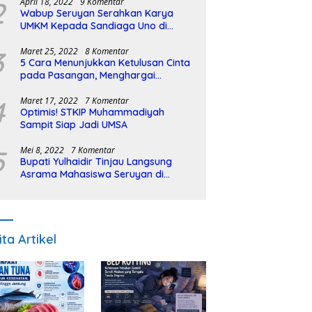
2
April 18, 2022
9 Komentar
Wabup Seruyan Serahkan Karya
UMKM Kepada Sandiaga Uno di
Istiqlal Halal Expo
3
Maret 25, 2022
8 Komentar
5 Cara Menunjukkan Ketulusan Cinta
pada Pasangan, Menghargai
Sepenuh Hati
4
Maret 17, 2022
7 Komentar
Optimis! STKIP Muhammadiyah
Sampit Siap Jadi UMSA
5
Mei 8, 2022
7 Komentar
Bupati Yulhaidir Tinjau Langsung
Asrama Mahasiswa Seruyan di
Banjarmasin
ita Artikel