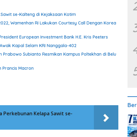
Sawit se-Kalteng di Kejaksaan Kotim
022, Wamenhan RI Lakukan Courtesy Call Dengan Korea
resident European Investment Bank H.E. Kris Peeters
 Awak Kapal Selam KRI Nanggala-402
n Prabowo Subianto Resmikan Kampus Poltekhan di Belu
n Prancis Macron
Ber
a Perkebunan Kelapa Sawit se-