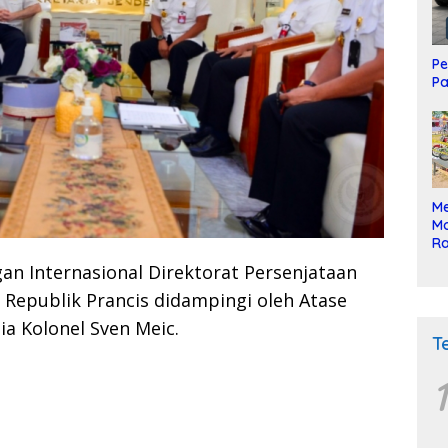
Pe
Pa
Me
Mo
Ra
ke
n Internasional Direktorat Persenjataan
Republik Prancis didampingi oleh Atase
a Kolonel Sven Meic.
T
1