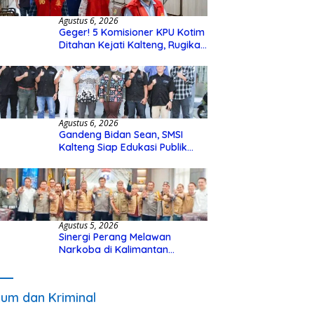
Agustus 6, 2026
Geger! 5 Komisioner KPU Kotim
Ditahan Kejati Kalteng, Rugikan
Negara Rp10 Miliar dari Dana
Hibah Rp40 Miliar
Agustus 6, 2026
Gandeng Bidan Sean, SMSI
Kalteng Siap Edukasi Publik
Soal Peran Strategis DPD RI
Agustus 5, 2026
Sinergi Perang Melawan
Narkoba di Kalimantan
Tengah, GDAN dan Kapolda
Kalteng Siapkan Deklarasi
Akbar
um dan Kriminal