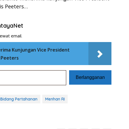
is Peeters…
entayaNet
ewat email.
rima Kunjungan Vice President
 Peeters
Berlangganan
 Bidang Pertahanan
Menhan RI