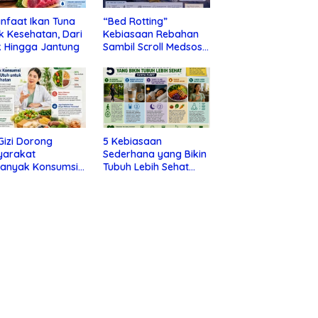
nfaat Ikan Tuna
“Bed Rotting”
k Kesehatan, Dari
Kebiasaan Rebahan
 Hingga Jantung
Sambil Scroll Medsos
yang Ternyata Tanda
Depresi
 Gizi Dorong
5 Kebiasaan
yarakat
Sederhana yang Bikin
banyak Konsumsi
Tubuh Lebih Sehat
nan Utuh untuk
Tanpa Ribet
a Kesehatan