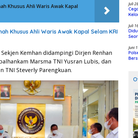
Juli 
h Khusus Ahli Waris Awak Kapal
Cega
Kelo
SMK
Juli 
ah Khusus Ahli Waris Awak Kapal Selam KRI
Didu
Seor
Juni 
, Sekjen Kemhan didampingi Dirjen Renhan
Pols
Bers
Alpalhankam Marsma TNI Yusran Lubis, dan
en TNI Steverly Parengkuan.
O