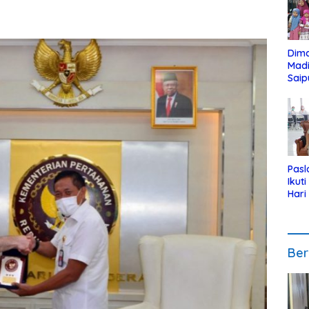
Dim
Mad
Saip
Reli
Anak
Pasl
Ikut
Hari
Urut
Pen
Ber