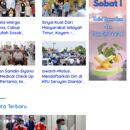
ata Warga
Sinyal Kuat Dari
ina, Cabup
Masyarakat Wilayah
ullah Sosok
Timur, Koyem –
jius Dekat Dengan
Supian Hadi Blusukan
 Yatim
di Kotim
on Sanidin-Siyono
Iswanti-Mistius
i Medical Check Up
Mendaftarkan Diri di
 Pertama, Ini
KPU Seruyan Diantar
an
Diiringi Ribuan
gecekannya
Pendukung
ita Terbaru