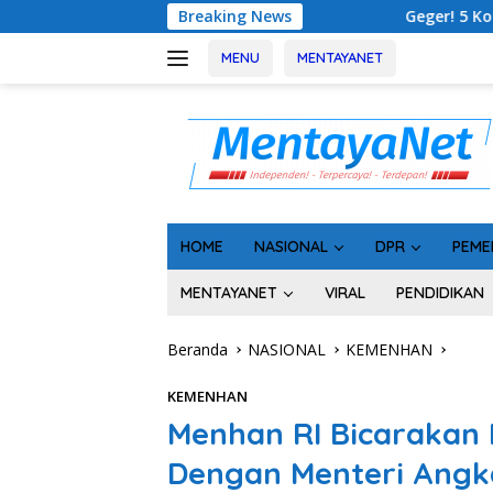
Langsung
Geger! 5 Komisioner KPU Kotim Ditahan Kejati
Breaking News
ke
konten
MENU
MENTAYANET
HOME
NASIONAL
DPR
PEME
MENTAYANET
VIRAL
PENDIDIKAN
Beranda
NASIONAL
KEMENHAN
KEMENHAN
Menhan RI Bicarakan
Dengan Menteri Angka