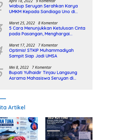
2
April 18, 2022
9 Komentar
Wabup Seruyan Serahkan Karya
UMKM Kepada Sandiaga Uno di
Istiqlal Halal Expo
3
Maret 25, 2022
8 Komentar
5 Cara Menunjukkan Ketulusan Cinta
pada Pasangan, Menghargai
Sepenuh Hati
4
Maret 17, 2022
7 Komentar
Optimis! STKIP Muhammadiyah
Sampit Siap Jadi UMSA
5
Mei 8, 2022
7 Komentar
Bupati Yulhaidir Tinjau Langsung
Asrama Mahasiswa Seruyan di
Banjarmasin
ita Artikel