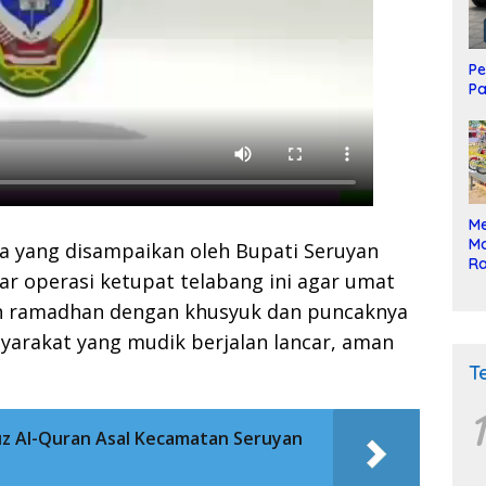
Pe
Pa
Me
Mo
la yang disampaikan oleh Bupati Seruyan
Ra
 operasi ketupat telabang ini agar umat
ke
h ramadhan dengan khusyuk dan puncaknya
syarakat yang mudik berjalan lancar, aman
T
1
uz Al-Quran Asal Kecamatan Seruyan