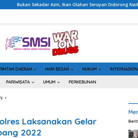
an Olahan Seruyan Didorong Naik Kelas
Geger! 5 Komisi
RINTAH DAERAH
HARI BESAR
HUKUM
INTERNASION
PARIWISATA
UMUM
PERKEBUNAN
N
Men
olres Laksanakan Gelar
Beri
abang 2022