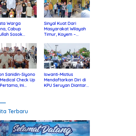
ata Warga
Sinyal Kuat Dari
ina, Cabup
Masyarakat Wilayah
ullah Sosok
Timur, Koyem –
jius Dekat Dengan
Supian Hadi Blusukan
 Yatim
di Kotim
on Sanidin-Siyono
Iswanti-Mistius
i Medical Check Up
Mendaftarkan Diri di
 Pertama, Ini
KPU Seruyan Diantar
an
Diiringi Ribuan
gecekannya
Pendukung
ita Terbaru