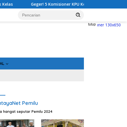
oner KPU Kotim Ditahan Kejati Kalteng, Rugikan Negara Rp10 Mil
tutup
AL
tayaNet Pemilu
ta hangat seputar Pemilu 2024