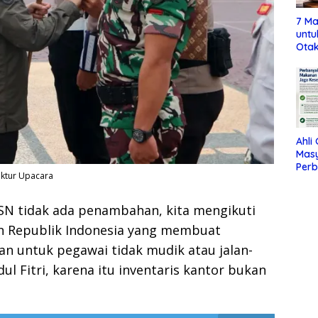
7 Ma
untu
Otak
Ahli
Mas
Per
ektur Upacara
Maka
Jag
SN tidak ada penambahan, kita mengikuti
en Republik Indonesia yang membuat
kan untuk pegawai tidak mudik atau jalan-
ul Fitri, karena itu inventaris kantor bukan