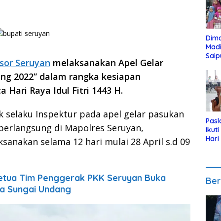
Dim
Mad
Saip
esor Seruyan
melaksanakan Apel Gelar
Reli
Anak
ng 2022” dalam rangka kesiapan
ari Raya Idul Fitri 1443 H.
k selaku Inspektur pada apel gelar pasukan
Pasl
berlangsung di Mapolres Seruyan,
Ikut
Hari
sanakan selama 12 hari mulai 28 April s.d 09
Urut
Pen
Ketua Tim Penggerak PKK Seruyan Buka
Ber
a Sungai Undang