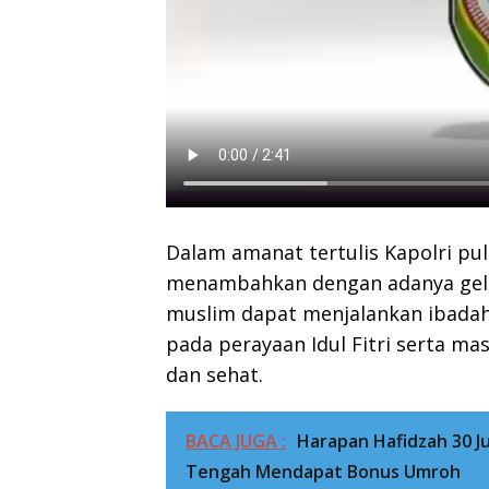
Dalam amanat tertulis Kapolri pu
menambahkan dengan adanya gelar
muslim dapat menjalankan ibada
pada perayaan Idul Fitri serta ma
dan sehat.
BACA JUGA :
Harapan Hafidzah 30 J
Tengah Mendapat Bonus Umroh