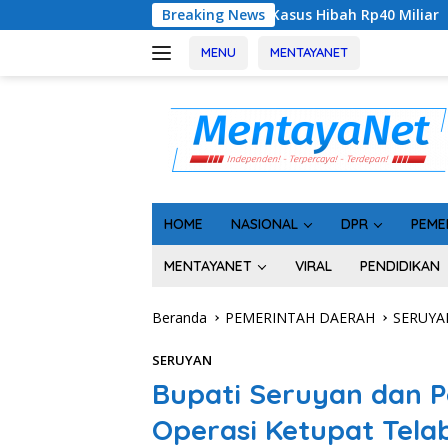
Langsung
aru di Kasus Hibah Rp40 Miliar
Breaking News
Bukan Sekadar Asin, Ik
ke
konten
MENU
MENTAYANET
HOME
NASIONAL
DPR
PEME
MENTAYANET
VIRAL
PENDIDIKAN
Beranda
PEMERINTAH DAERAH
SERUYA
SERUYAN
Bupati Seruyan dan P
Operasi Ketupat Tel