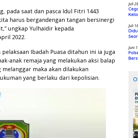
Juli 
Cega
 pada saat dan pasca Idul Fitri 1443
Kelo
 kita harus bergandengan tangan bersinergi
SMK
Juli 
t,” ungkap Yulhaidir kepada
Didu
pril 2022.
Seor
Juni 
 pelaksaan Ibadah Puasa ditahun ini ia juga
Pols
Bers
ak-anak remaja yang melakukan aksi balap
ang melanggar maka akan dilakukan
kuman yang berlaku dari kepolisian.
O