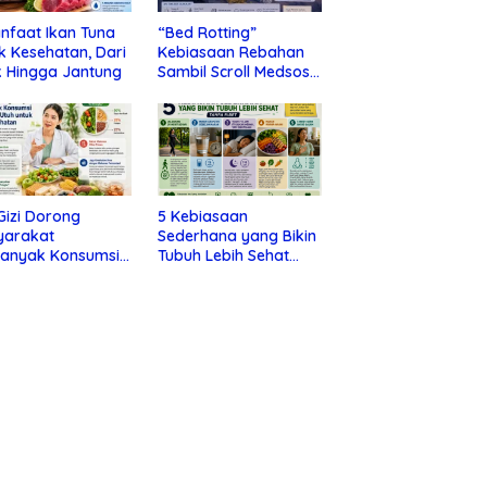
nfaat Ikan Tuna
“Bed Rotting”
k Kesehatan, Dari
Kebiasaan Rebahan
 Hingga Jantung
Sambil Scroll Medsos
yang Ternyata Tanda
Depresi
 Gizi Dorong
5 Kebiasaan
yarakat
Sederhana yang Bikin
banyak Konsumsi
Tubuh Lebih Sehat
nan Utuh untuk
Tanpa Ribet
a Kesehatan