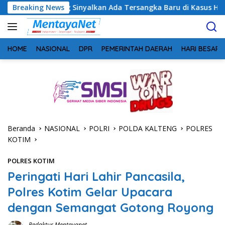
Langsung
g Sinyalkan Ada Tersangka Baru di Kasus Hibah Rp40 Miliar
Breaking News
ke
konten
HOME
NASIONAL
DPR
PEMERINTAH DAERAH
HARI BESAR
Beranda
NASIONAL
POLRI
POLDA KALTENG
POLRES
KOTIM
POLRES KOTIM
Peringati Hari Lahir Pancasila,
Polres Kotim Gelar Upacara
dengan Semangat Gotong Royong
Redaktur Mentayanet