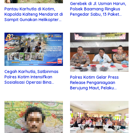
Gerebek di Jl. Usman Harun,
Pantau Karhutla di Kotim,
Polsek Baamang Ringkus
Kapolda Kalteng Mendarat di
Pengedar Sabu, 13 Paket
Sampit Gunakan Helikopter
Disita
Polisi
Cegah Karhutla, Satbinmas
Polres Kotim Intensifkan
Polres Kotim Gelar Press
Sosialisasi Operasi Bina
Release Penganiayaan
Karuna Telabang 2026
Berujung Maut, Pelaku
Ditangkap di Desa Telaga