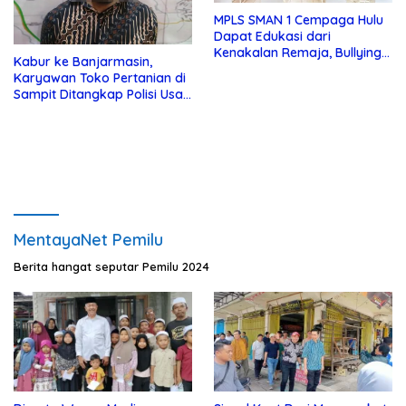
MPLS SMAN 1 Cempaga Hulu
Dapat Edukasi dari
Kenakalan Remaja, Bullying
Kabur ke Banjarmasin,
dan Lainnya dari Polsek
Karyawan Toko Pertanian di
Cempaga
Sampit Ditangkap Polisi Usai
Gondol Uang dan Motor Bos
MentayaNet Pemilu
Berita hangat seputar Pemilu 2024