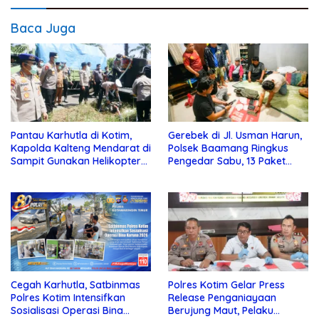
Baca Juga
Pantau Karhutla di Kotim,
Gerebek di Jl. Usman Harun,
Kapolda Kalteng Mendarat di
Polsek Baamang Ringkus
Sampit Gunakan Helikopter
Pengedar Sabu, 13 Paket
Polisi
Disita
Cegah Karhutla, Satbinmas
Polres Kotim Gelar Press
Polres Kotim Intensifkan
Release Penganiayaan
Sosialisasi Operasi Bina
Berujung Maut, Pelaku