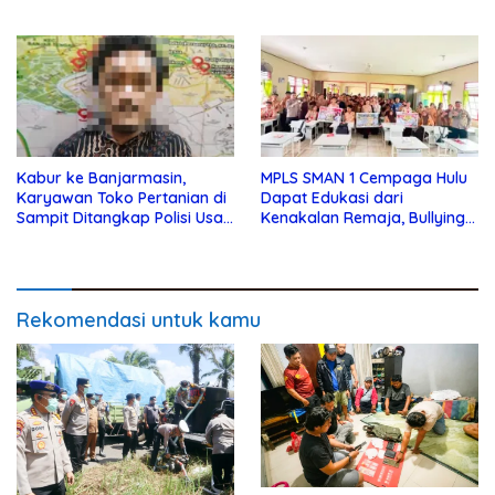
Karuna Telabang 2026
Ditangkap di Desa Telaga
Kabur ke Banjarmasin,
MPLS SMAN 1 Cempaga Hulu
Karyawan Toko Pertanian di
Dapat Edukasi dari
Sampit Ditangkap Polisi Usai
Kenakalan Remaja, Bullying
Gondol Uang dan Motor Bos
dan Lainnya dari Polsek
Cempaga
Rekomendasi untuk kamu