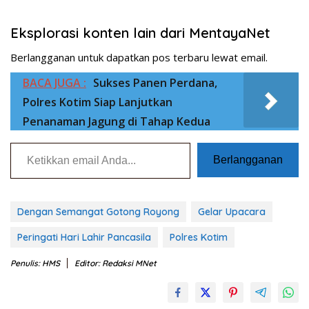
Eksplorasi konten lain dari MentayaNet
Berlangganan untuk dapatkan pos terbaru lewat email.
BACA JUGA :
Sukses Panen Perdana,
Polres Kotim Siap Lanjutkan
Penanaman Jagung di Tahap Kedua
Ketikkan email Anda...
Berlangganan
Dengan Semangat Gotong Royong
Gelar Upacara
Peringati Hari Lahir Pancasila
Polres Kotim
Penulis: HMS
Editor: Redaksi MNet