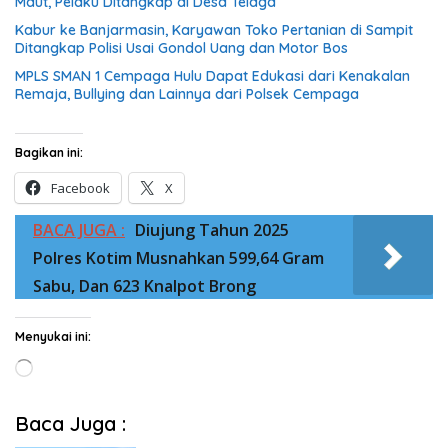
Maut, Pelaku Ditangkap di Desa Telaga
Kabur ke Banjarmasin, Karyawan Toko Pertanian di Sampit
Ditangkap Polisi Usai Gondol Uang dan Motor Bos
MPLS SMAN 1 Cempaga Hulu Dapat Edukasi dari Kenakalan
Remaja, Bullying dan Lainnya dari Polsek Cempaga
Bagikan ini:
Facebook
X
BACA JUGA :
Diujung Tahun 2025
Polres Kotim Musnahkan 599,64 Gram
Sabu, Dan 623 Knalpot Brong
Menyukai ini:
Memuat...
Baca Juga :