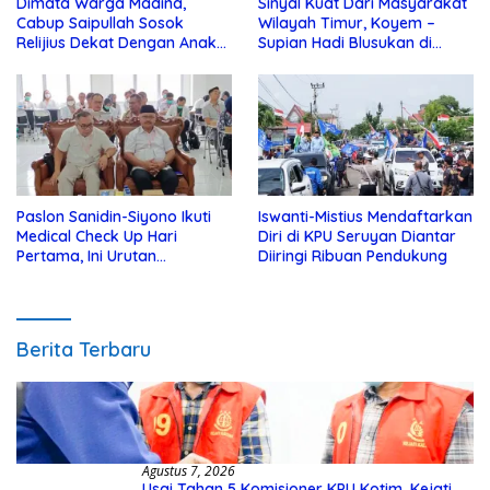
Dimata Warga Madina,
Sinyal Kuat Dari Masyarakat
Cabup Saipullah Sosok
Wilayah Timur, Koyem –
Relijius Dekat Dengan Anak
Supian Hadi Blusukan di
Yatim
Kotim
Paslon Sanidin-Siyono Ikuti
Iswanti-Mistius Mendaftarkan
Medical Check Up Hari
Diri di KPU Seruyan Diantar
Pertama, Ini Urutan
Diiringi Ribuan Pendukung
Pengecekannya
Berita Terbaru
Agustus 7, 2026
Usai Tahan 5 Komisioner KPU Kotim, Kejati