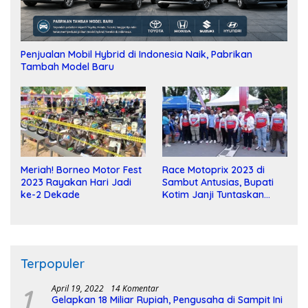
Penjualan Mobil Hybrid di Indonesia Naik, Pabrikan
Tambah Model Baru
Meriah! Borneo Motor Fest
Race Motoprix 2023 di
2023 Rayakan Hari Jadi
Sambut Antusias, Bupati
ke-2 Dekade
Kotim Janji Tuntaskan
Pembangunan Sirkuit
Terpopuler
1
April 19, 2022
14 Komentar
Gelapkan 18 Miliar Rupiah, Pengusaha di Sampit Ini