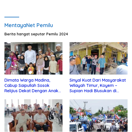
MentayaNet Pemilu
Berita hangat seputar Pemilu 2024
Dimata Warga Madina,
Sinyal Kuat Dari Masyarakat
Cabup Saipullah Sosok
Wilayah Timur, Koyem –
Relijius Dekat Dengan Anak
Supian Hadi Blusukan di
Yatim
Kotim