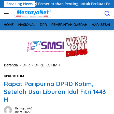
Langsung
 Sinergi Pemerintahan Penting untuk Perkuat Pembangunan Des
Breaking News
ke
konten
HOME
NASIONAL
DPR
PEMERINTAH DAERAH
HARI BESAR
Beranda
DPR
DPRD KOTIM
DPRD KOTIM
Rapat Paripurna DPRD Kotim,
Setelah Usai Liburan Idul Fitri 1443
H
Mentaya Net
Mei 9, 2022