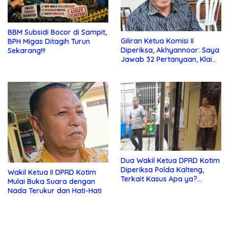
BBM Subsidi Bocor di Sampit,
Giliran Ketua Komisi II
BPH Migas Ditagih Turun
Diperiksa, Akhyannoor: Saya
Sekarang!!!
Jawab 32 Pertanyaan, Klaim
Tak Tahu Soal KSO Agrinas
Dua Wakil Ketua DPRD Kotim
Diperiksa Polda Kalteng,
Wakil Ketua II DPRD Kotim
Terkait Kasus Apa ya?…
Mulai Buka Suara dengan
Nada Terukur dan Hati-Hati