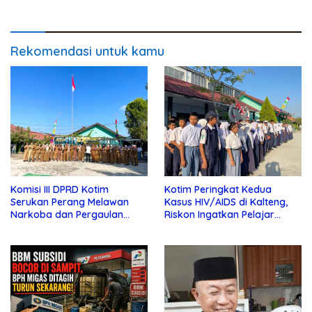
Rekomendasi untuk kamu
Komisi III DPRD Kotim
Kotim Peringkat Kedua
Serukan Perang Melawan
Kasus HIV/AIDS di Kalteng,
Narkoba dan Pergaulan
Riskon Ingatkan Pelajar
Bebas di Sekolah
Jauhi Pergaulan Bebas