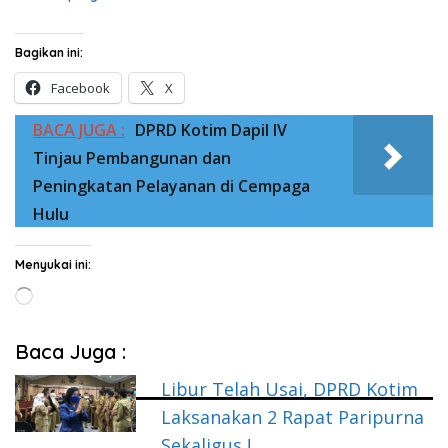
Bagikan ini:
Facebook
X
BACA JUGA :
DPRD Kotim Dapil IV
Tinjau Pembangunan dan
Peningkatan Pelayanan di Cempaga
Hulu
Menyukai ini:
Memuat...
Baca Juga :
Libur Telah Usai, DPRD Kotim
Laksanakan 2 Rapat Paripurna
Sekaligus !