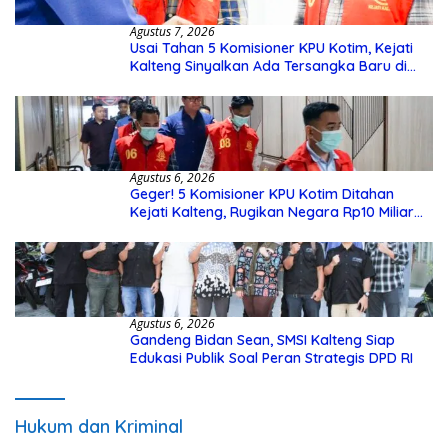
Agustus 7, 2026
Usai Tahan 5 Komisioner KPU Kotim, Kejati
Kalteng Sinyalkan Ada Tersangka Baru di
Kasus Hibah Rp40 Miliar
Agustus 6, 2026
Geger! 5 Komisioner KPU Kotim Ditahan
Kejati Kalteng, Rugikan Negara Rp10 Miliar
dari Dana Hibah Rp40 Miliar
Agustus 6, 2026
Gandeng Bidan Sean, SMSI Kalteng Siap
Edukasi Publik Soal Peran Strategis DPD RI
Hukum dan Kriminal