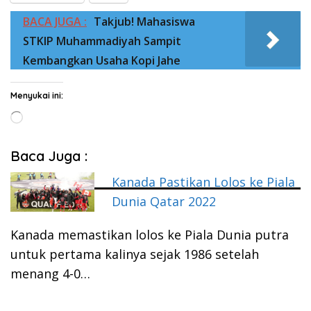
BACA JUGA :
Takjub! Mahasiswa
STKIP Muhammadiyah Sampit
Kembangkan Usaha Kopi Jahe
Menyukai ini:
Memuat...
Baca Juga :
Kanada Pastikan Lolos ke Piala
Dunia Qatar 2022
Kanada memastikan lolos ke Piala Dunia putra
untuk pertama kalinya sejak 1986 setelah
menang 4-0…