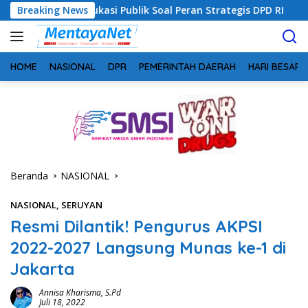
Langsung
kasi Publik Soal Peran Strategis DPD RI
Breaking News
Sinergi Perang
ke
konten
HOME
NASIONAL
DPR
PEMERINTAH DAERAH
HARI BESAR
Beranda
NASIONAL
NASIONAL
,
SERUYAN
Resmi Dilantik! Pengurus AKPSI
2022-2027 Langsung Munas ke-1 di
Jakarta
Annisa Kharisma, S.Pd
Juli 18, 2022