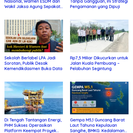
Nasional, Wamen ESDM dan
Tanpa Gangguan, Ini Strategi
Wakil Jaksa Agung Sepakat
Pengamanan yang Dipuji
Perketat Pengawalan Hukum
Sekolah Berlabel LPA Jadi
Rp7,5 Miliar Dikucurkan untuk
Sorotan, Publik Desak
Jalan Kuala Pembuang –
Kemendikdasmen Buka Data
Pelabuhan Segintung
Di Tengah Tantangan Energi,
Gempa M5,1 Guncang Barat
PHM Sukses Operasikan
Laut Tahuna Kepulauan
Platform Keempat Proyek
Sangihe, BMKG: Kedalaman