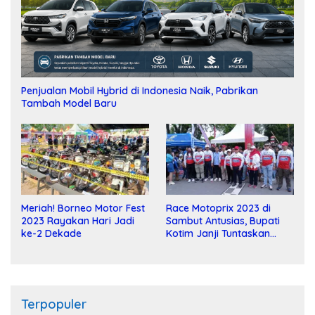
Penjualan Mobil Hybrid di Indonesia Naik, Pabrikan
Tambah Model Baru
Meriah! Borneo Motor Fest
Race Motoprix 2023 di
2023 Rayakan Hari Jadi
Sambut Antusias, Bupati
ke-2 Dekade
Kotim Janji Tuntaskan
Pembangunan Sirkuit
Terpopuler