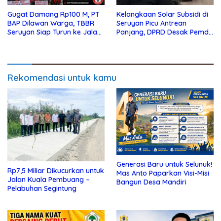
Gugat Damang Rp100 M, PT
Kelangkaan Solar Subsidi di
BAP Dilawan Warga, TBBR
Seruyan Picu Antrean
Seruyan Siap Turun ke Jalan
Panjang, DPRD Desak Pemda
Bela Tanah Ada
Turun Tangan
Rekomendasi untuk kamu
Generasi Baru untuk Selunuk!
Rp7,5 Miliar Dikucurkan untuk
Mas Anto Paparkan Visi-Misi
Jalan Kuala Pembuang –
Bangun Desa Mandiri
Pelabuhan Segintung