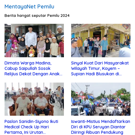
MentayaNet Pemilu
Berita hangat seputar Pemilu 2024
Dimata Warga Madina,
Sinyal Kuat Dari Masyarakat
Cabup Saipullah Sosok
Wilayah Timur, Koyem –
Relijius Dekat Dengan Anak
Supian Hadi Blusukan di
Yatim
Kotim
Paslon Sanidin-Siyono Ikuti
Iswanti-Mistius Mendaftarkan
Medical Check Up Hari
Diri di KPU Seruyan Diantar
Pertama, Ini Urutan
Diiringi Ribuan Pendukung