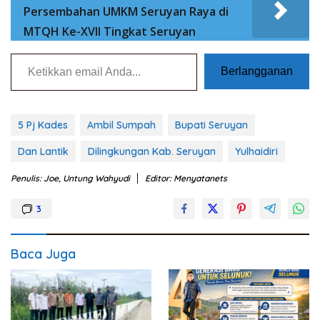
Persembahan UMKM Seruyan Raya di
MTQH Ke-XVII Tingkat Seruyan
Ketikkan email Anda...
Berlangganan
5 Pj Kades
Ambil Sumpah
Bupati Seruyan
Dan Lantik
Dilingkungan Kab. Seruyan
Yulhaidiri
Penulis: Joe, Untung Wahyudi
Editor: Menyatanets
3
Baca Juga