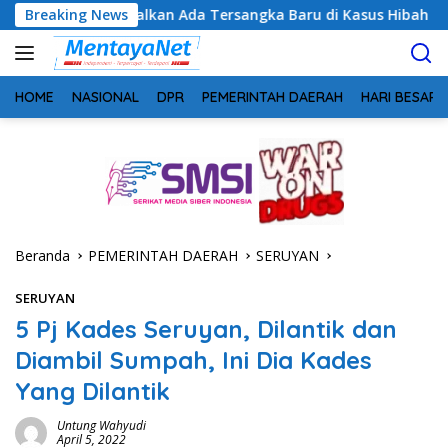
Langsung
alkan Ada Tersangka Baru di Kasus Hibah Rp40 Miliar
Breaking News
G
ke
konten
HOME
NASIONAL
DPR
PEMERINTAH DAERAH
HARI BESAR
Beranda
PEMERINTAH DAERAH
SERUYAN
SERUYAN
5 Pj Kades Seruyan, Dilantik dan
Diambil Sumpah, Ini Dia Kades
Yang Dilantik
Untung Wahyudi
April 5, 2022