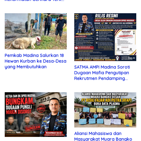
Dugaan Pungli
Pemkab Madina Salurkan 18
Hewan Kurban ke Desa-Desa
yang Membutuhkan
SATMA AMPI Madina Soroti
Dugaan Mafia Pengutipan
Rekrutmen Pendamping
Desa, Nama “AN”, “ZN” dan
Dugaan Staf Ahli “FD”
Disebut
Aliansi Mahasiswa dan
Masyarakat Muara Bangko