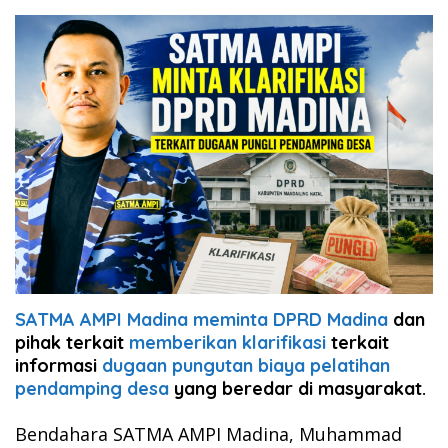
SATMA AMPI Madina meminta DPRD Madina
dan
pihak terkait
memberikan klarifikasi
terkait
informasi
dugaan pungutan biaya pelatihan
pendamping desa
yang beredar di masyarakat.
Bendahara SATMA AMPI Madina, Muhammad