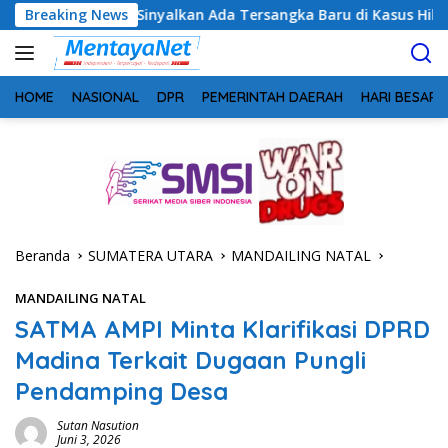
Langsung
ng Sinyalkan Ada Tersangka Baru di Kasus Hibah Rp40 Miliar
Breaking News
ke
konten
HOME
NASIONAL
DPR
PEMERINTAH DAERAH
HARI BESAR
Beranda
SUMATERA UTARA
MANDAILING NATAL
MANDAILING NATAL
SATMA AMPI Minta Klarifikasi DPRD
Madina Terkait Dugaan Pungli
Pendamping Desa
Sutan Nasution
Juni 3, 2026