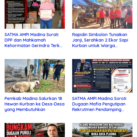
SATMA AMPI Madina Surati
Rapidin Simbolon Tunaikan
DPP dan Mahkamah
Janji, Serahkan 2 Ekor Sapi
Kehormatan Gerindra Terkait
Kurban untuk Warga
Dugaan Pungli
Mandailing Natal
Pemkab Madina Salurkan 18
SATMA AMPI Madina Soroti
Hewan Kurban ke Desa-Desa
Dugaan Mafia Pengutipan
yang Membutuhkan
Rekrutmen Pendamping
Desa, Nama “AN”, “ZN” dan
Dugaan Staf Ahli “FD”
Disebut