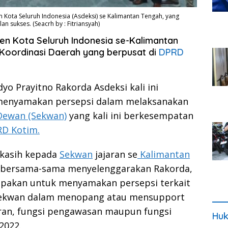
n Kota Seluruh Indonesia (Asdeksi) se Kalimantan Tengah, yang
n sukses. (Seacrh by : Fitriansyah)
n Kota Seluruh Indonesia se-Kalimantan
oordinasi Daerah yang berpusat di
DPRD
 Prayitno Rakorda Asdeksi kali ini
menyamakan persepsi dalam melaksanakan
Dewan (Sekwan)
yang kali ini berkesempatan
D Kotim.
akasih kepada
Sekwan
jajaran se
Kalimantan
k bersama-sama menyelenggarakan Rakorda,
rupakan untuk menyamakan persepsi terkait
 Sekwan dalam menopang atau mensupport
aran, fungsi pengawasan maupun fungsi
Huk
2022.