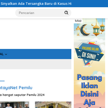
di Kasus Hibah Rp40 Miliar
Geger! 5 Komisioner KPU Kot
tutup
AL
tayaNet Pemilu
ta hangat seputar Pemilu 2024