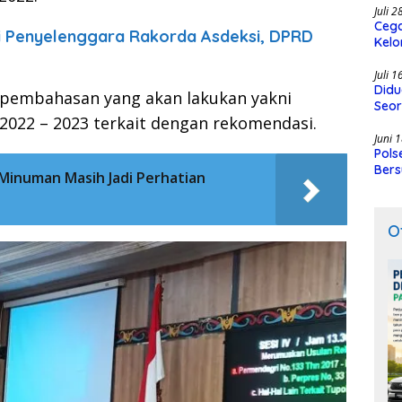
Juli 
Cega
di Penyelenggara Rakorda Asdeksi, DPRD
Kelo
SMK
Juli 
Didu
i pembahasan yang akan lakukan yakni
Seor
 2022 – 2023 terkait dengan rekomendasi.
Juni 
Pols
Bers
Minuman Masih Jadi Perhatian
O