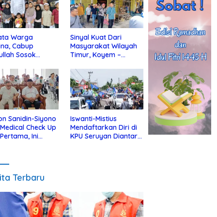
ata Warga
Sinyal Kuat Dari
ina, Cabup
Masyarakat Wilayah
ullah Sosok
Timur, Koyem –
jius Dekat Dengan
Supian Hadi Blusukan
 Yatim
di Kotim
on Sanidin-Siyono
Iswanti-Mistius
i Medical Check Up
Mendaftarkan Diri di
 Pertama, Ini
KPU Seruyan Diantar
an
Diiringi Ribuan
gecekannya
Pendukung
ita Terbaru