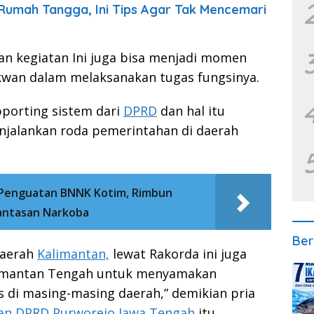
umah Tangga, Ini Tips Agar Tak Mencemari
n kegiatan Ini juga bisa menjadi momen
wan dalam melaksanakan tugas fungsinya.
orting sistem dari
DPRD
dan hal itu
njalankan roda pemerintahan di daerah
Penguatan BNNK Kotim, Rimbun
antasan Narkoba
Ber
daerah
Kalimantan,
lewat Rakorda ini juga
alimantan Tengah untuk menyamakan
 di masing-masing daerah,” demikian pria
an DPRD Purworejo Jawa Tengah
itu
.