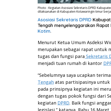
Photo : Kegiatan Asosiasi Sekretaris DPRD Kabupate
dilaksanakan di Kabupaten Kotawaringin timur berjala
Asosiasi Sekretaris DPRD
Kabupate
Tengah menyelenggarakan Rapat K
Kotim
.
Menurut Ketua Umum Asdeksi Widyo
merupakan sebagai rapat untuk 
tugas dan fungsi para
Sekretaris 
menjadi tuan rumah di kantor
DPR
“Sebelumnya saya ucapkan terim
Tengah
atas partisipasinya untu
pada prinsipnya kegiatan ini me
dengan tugas pokok fungsi dari
kegiatan
DPRD
. Baik fungsi angg
legislasi,” katanya, Rabu 16 Maret 