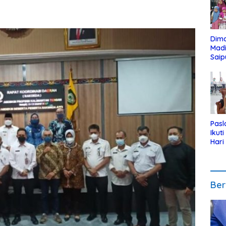
Dim
Mad
Saip
Reli
Anak
Pasl
Ikut
Hari
Urut
Pen
Ber