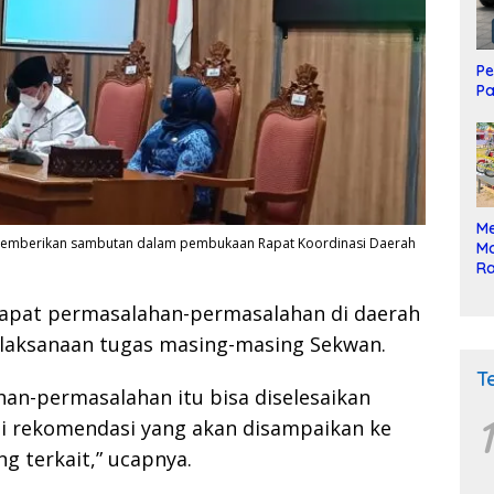
Pe
Pa
Me
 memberikan sambutan dalam pembukaan Rapat Koordinasi Daerah
Mo
Ra
ke
apat permasalahan-permasalahan di daerah
elaksanaan tugas masing-masing Sekwan.
T
han-permasalahan itu bisa diselesaikan
1
di rekomendasi yang akan disampaikan ke
 terkait,” ucapnya.