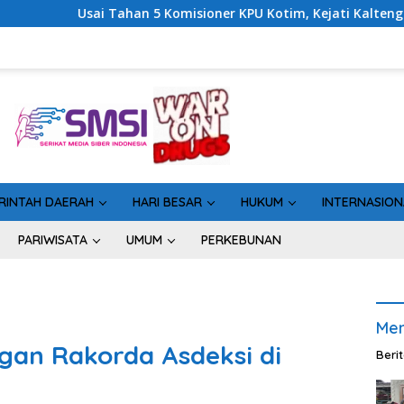
ioner KPU Kotim, Kejati Kalteng Sinyalkan Ada Tersangka Baru 
RINTAH DAERAH
HARI BESAR
HUKUM
INTERNASION
PARIWISATA
UMUM
PERKEBUNAN
Men
gan Rakorda Asdeksi di
Beri