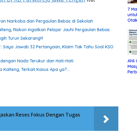
7 Ma
untu
Otak
awan Narkoba dan Pergaulan Bebas di Sekolah
lteng, Riskon Ingatkan Pelajar Jauhi Pergaulan Bebas
gih Turun Sekarang!!!
oor: Saya Jawab 32 Pertanyaan, Klaim Tak Tahu Soal KSO
Ahli
a dengan Nada Terukur dan Hati-Hati
Mas
a Kalteng, Terkait Kasus Apa ya?…
Per
Maka
Jag
askan Reses Fokus Dengan Tugas