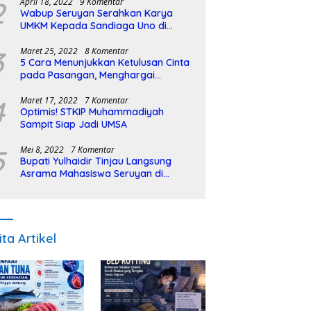
2
April 18, 2022
9 Komentar
Wabup Seruyan Serahkan Karya
UMKM Kepada Sandiaga Uno di
Istiqlal Halal Expo
3
Maret 25, 2022
8 Komentar
5 Cara Menunjukkan Ketulusan Cinta
pada Pasangan, Menghargai
Sepenuh Hati
4
Maret 17, 2022
7 Komentar
Optimis! STKIP Muhammadiyah
Sampit Siap Jadi UMSA
5
Mei 8, 2022
7 Komentar
Bupati Yulhaidir Tinjau Langsung
Asrama Mahasiswa Seruyan di
Banjarmasin
ita Artikel