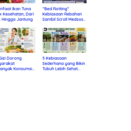
nfaat Ikan Tuna
“Bed Rotting”
k Kesehatan, Dari
Kebiasaan Rebahan
 Hingga Jantung
Sambil Scroll Medsos
yang Ternyata Tanda
Depresi
 Gizi Dorong
5 Kebiasaan
yarakat
Sederhana yang Bikin
banyak Konsumsi
Tubuh Lebih Sehat
nan Utuh untuk
Tanpa Ribet
a Kesehatan