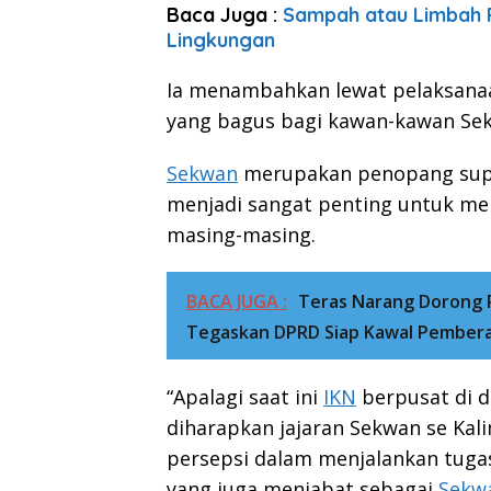
Baca Juga :
Sampah atau Limbah R
Lingkungan
Ia menambahkan lewat pelaksanaa
yang bagus bagi kawan-kawan Sek
Sekwan
merupakan penopang supp
menjadi sangat penting untuk me
masing-masing.
BACA JUGA :
Teras Narang Dorong 
Tegaskan DPRD Siap Kawal Pember
“Apalagi saat ini
IKN
berpusat di 
diharapkan jajaran Sekwan se K
persepsi dalam menjalankan tugas
yang juga menjabat sebagai
Sekw