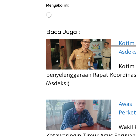
Menyukai ini:
Memuat...
Baca Juga :
Kotim 
Asdeks
Kotim 
penyelenggaraan Rapat Koordinasi
(Asdeksi)…
Awasi 
Perket
Wakil 
Kotawaringin Timur Agus Seruyan