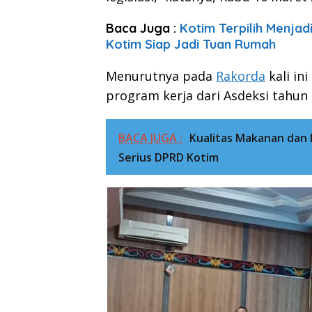
Baca Juga :
Kotim Terpilih Menja
Kotim Siap Jadi Tuan Rumah
Menurutnya pada
Rakorda
kali in
program kerja dari Asdeksi tahun
BACA JUGA :
Kualitas Makanan dan 
Serius DPRD Kotim