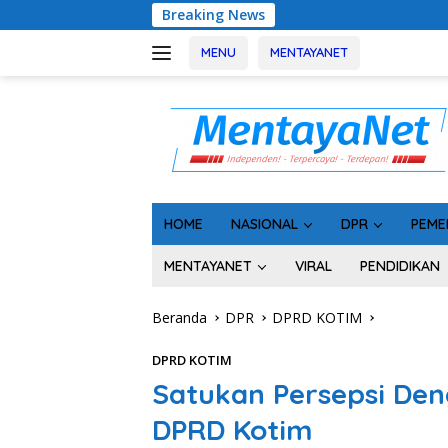
Langsung
Breaking News
Usai Tahan 5 Komis
ke
konten
MENU
MENTAYANET
HOME
NASIONAL
DPR
PEME
MENTAYANET
VIRAL
PENDIDIKAN
Beranda
DPR
DPRD KOTIM
DPRD KOTIM
Satukan Persepsi Den
DPRD Kotim