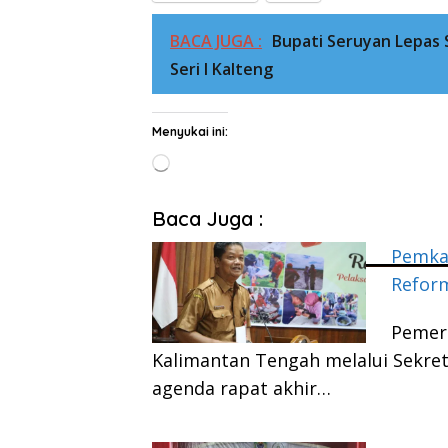
BACA JUGA :
Bupati Seruyan Lepas 
Seri I Kalteng
Menyukai ini:
Memuat...
Baca Juga :
Pemkab
Reform
Pemer
Kalimantan Tengah melalui Sekre
agenda rapat akhir…