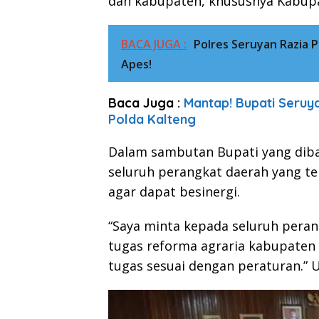
dan kabupaten, khususnya Kabupa
BACA JUGA :
Polres Seruyan Razia 
Apes!
Baca Juga :
Mantap! Bupati Seruy
Polda Kalteng
Dalam sambutan Bupati yang diba
seluruh perangkat daerah yang t
agar dapat besinergi.
“Saya minta kepada seluruh pera
tugas reforma agraria kabupaten 
tugas sesuai dengan peraturan.” 