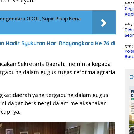
ten Seruyan.
Juli 
Cega
Kelo
Pengendara ODOL, Supir Pikap Kena
SMK
Juli 
Didu
Seor
an Hadir Syukuran Hari Bhayangkara Ke 76 di
Juni 
Pols
Bers
cakan Sekretaris Daerah, meminta kepada
ergabung dalam gugus tugas reforma agraria
O
ngkat daerah yang tergabung dalam gugus
ini dapat bersinergi dalam melaksanakan
Ucapnya.