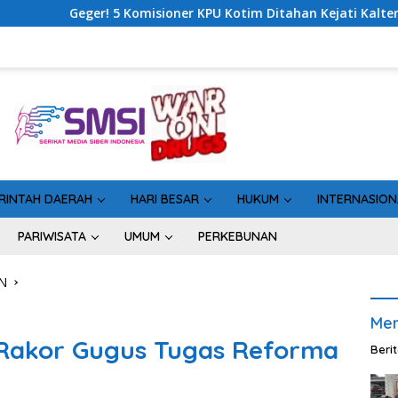
 KPU Kotim Ditahan Kejati Kalteng, Rugikan Negara Rp10 Miliar 
RINTAH DAERAH
HARI BESAR
HUKUM
INTERNASION
PARIWISATA
UMUM
PERKEBUNAN
N
Men
Rakor Gugus Tugas Reforma
Beri