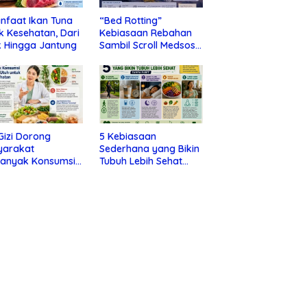
nfaat Ikan Tuna
“Bed Rotting”
k Kesehatan, Dari
Kebiasaan Rebahan
 Hingga Jantung
Sambil Scroll Medsos
yang Ternyata Tanda
Depresi
 Gizi Dorong
5 Kebiasaan
yarakat
Sederhana yang Bikin
banyak Konsumsi
Tubuh Lebih Sehat
nan Utuh untuk
Tanpa Ribet
a Kesehatan