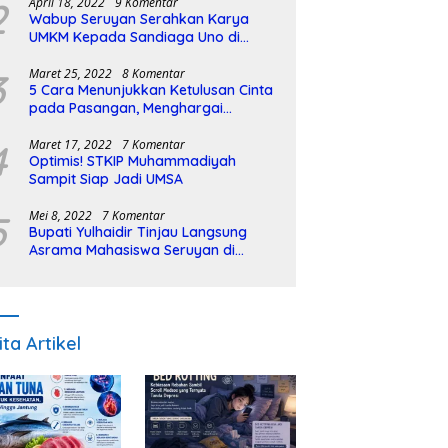
2
April 18, 2022
9 Komentar
Wabup Seruyan Serahkan Karya
UMKM Kepada Sandiaga Uno di
Istiqlal Halal Expo
3
Maret 25, 2022
8 Komentar
5 Cara Menunjukkan Ketulusan Cinta
pada Pasangan, Menghargai
Sepenuh Hati
4
Maret 17, 2022
7 Komentar
Optimis! STKIP Muhammadiyah
Sampit Siap Jadi UMSA
5
Mei 8, 2022
7 Komentar
Bupati Yulhaidir Tinjau Langsung
Asrama Mahasiswa Seruyan di
Banjarmasin
ita Artikel