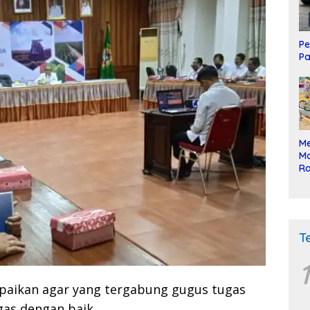
Pe
Pa
Me
Mo
Ra
ke
T
1
paikan agar yang tergabung gugus tugas
gas dengan baik.