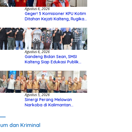
Agustus 6, 2026
Geger! 5 Komisioner KPU Kotim
Ditahan Kejati Kalteng, Rugikan
Negara Rp10 Miliar dari Dana
Hibah Rp40 Miliar
Agustus 6, 2026
Gandeng Bidan Sean, SMSI
Kalteng Siap Edukasi Publik
Soal Peran Strategis DPD RI
Agustus 5, 2026
Sinergi Perang Melawan
Narkoba di Kalimantan
Tengah, GDAN dan Kapolda
Kalteng Siapkan Deklarasi
Akbar
um dan Kriminal