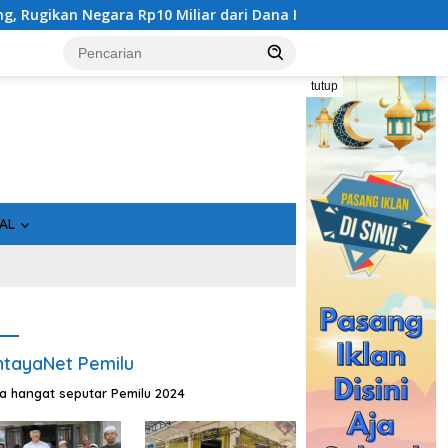
dari Dana Hibah Rp40 Miliar
Gandeng Bidan Sean, SMSI K
tutup
AL
tayaNet Pemilu
ta hangat seputar Pemilu 2024