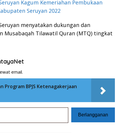
Seruyan Kagum Kemeriahan Pembukaan
abupaten Seruyan 2022
Seruyan menyatakan dukungan dan
n Musabaqah Tilawatil Quran (MTQ) tingkat
entayaNet
ewat email.
an Program BPJS Ketenagakerjaan
Berlangganan