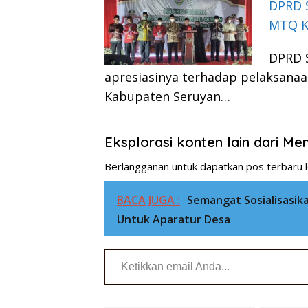
DPRD 
MTQ K
DPRD 
apresiasinya terhadap pelaksanaa
Kabupaten Seruyan…
Eksplorasi konten lain dari M
Berlangganan untuk dapatkan pos terbaru l
BACA JUGA :
Semangat Sosialisasik
Untuk Aparatur Desa
Ketikkan email Anda...