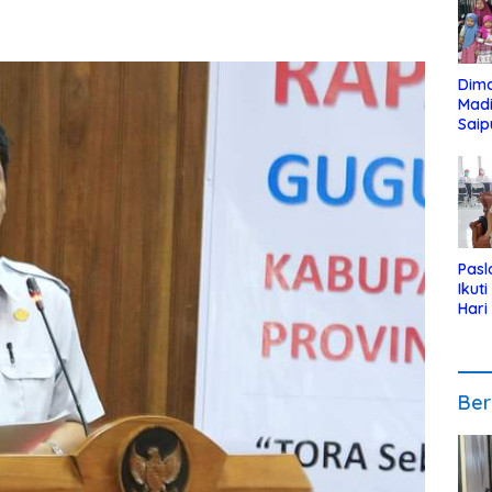
Dim
Mad
Saip
Reli
Anak
Pasl
Ikut
Hari
Urut
Pen
Ber