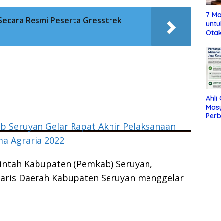
7 Ma
Secara Resmi Peserta Gresstrek
untu
Otak
Ahli
Mas
Per
Maka
 Seruyan Gelar Rapat Akhir Pelaksanaan
Jag
a Agraria 2022
intah Kabupaten (Pemkab) Seruyan,
taris Daerah Kabupaten Seruyan menggelar