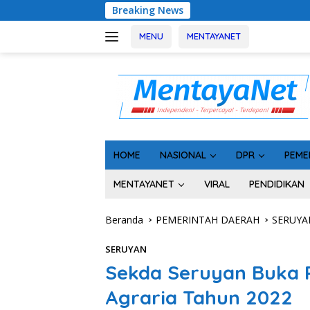
Langsung
Breaking News
Geger! 5 Komisioner
ke
konten
MENU
MENTAYANET
HOME
NASIONAL
DPR
PEME
MENTAYANET
VIRAL
PENDIDIKAN
Beranda
PEMERINTAH DAERAH
SERUYA
SERUYAN
Sekda Seruyan Buka 
Agraria Tahun 2022