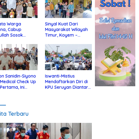
ata Warga
Sinyal Kuat Dari
ina, Cabup
Masyarakat Wilayah
ullah Sosok
Timur, Koyem –
jius Dekat Dengan
Supian Hadi Blusukan
 Yatim
di Kotim
on Sanidin-Siyono
Iswanti-Mistius
i Medical Check Up
Mendaftarkan Diri di
 Pertama, Ini
KPU Seruyan Diantar
an
Diiringi Ribuan
gecekannya
Pendukung
ita Terbaru