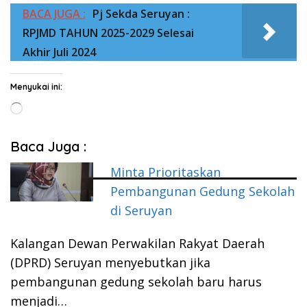
BACA JUGA :
Pj Sekda Seruyan :
RPJMD TAHUN 2025-2029 Selesai
Akhir Juli 2024
Menyukai ini:
Memuat...
Baca Juga :
Minta Prioritaskan
Pembangunan Gedung Sekolah
di Seruyan
Kalangan Dewan Perwakilan Rakyat Daerah
(DPRD) Seruyan menyebutkan jika
pembangunan gedung sekolah baru harus
menjadi…