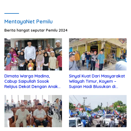
MentayaNet Pemilu
Berita hangat seputar Pemilu 2024
Dimata Warga Madina,
Sinyal Kuat Dari Masyarakat
Cabup Saipullah Sosok
Wilayah Timur, Koyem –
Relijius Dekat Dengan Anak
Supian Hadi Blusukan di
Yatim
Kotim