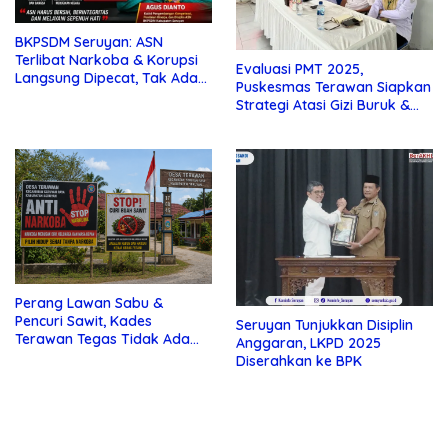
BKPSDM Seruyan: ASN
Terlibat Narkoba & Korupsi
Evaluasi PMT 2025,
Langsung Dipecat, Tak Ada
Puskesmas Terawan Siapkan
Ampun!
Strategi Atasi Gizi Buruk &
Stunting 2026
Perang Lawan Sabu &
Pencuri Sawit, Kades
Seruyan Tunjukkan Disiplin
Terawan Tegas Tidak Ada
Anggaran, LKPD 2025
Kompromi Bagi Pelaku
Diserahkan ke BPK