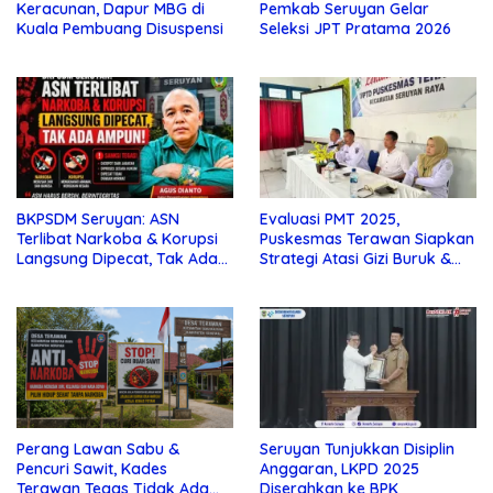
Keracunan, Dapur MBG di
Pemkab Seruyan Gelar
Kuala Pembuang Disuspensi
Seleksi JPT Pratama 2026
BKPSDM Seruyan: ASN
Evaluasi PMT 2025,
Terlibat Narkoba & Korupsi
Puskesmas Terawan Siapkan
Langsung Dipecat, Tak Ada
Strategi Atasi Gizi Buruk &
Ampun!
Stunting 2026
Perang Lawan Sabu &
Seruyan Tunjukkan Disiplin
Pencuri Sawit, Kades
Anggaran, LKPD 2025
Terawan Tegas Tidak Ada
Diserahkan ke BPK