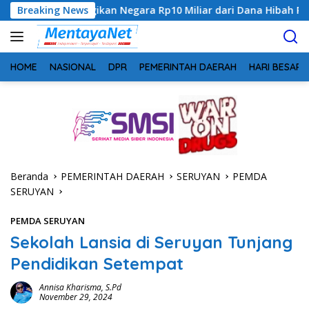
Langsung
Rugikan Negara Rp10 Miliar dari Dana Hibah Rp40 Miliar
Breaking News
ke
konten
HOME
NASIONAL
DPR
PEMERINTAH DAERAH
HARI BESAR
Beranda
PEMERINTAH DAERAH
SERUYAN
PEMDA
SERUYAN
PEMDA SERUYAN
Sekolah Lansia di Seruyan Tunjang
Pendidikan Setempat
Annisa Kharisma, S.Pd
November 29, 2024