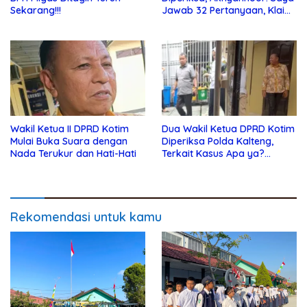
Sekarang!!!
Jawab 32 Pertanyaan, Klaim
Tak Tahu Soal KSO Agrinas
Wakil Ketua II DPRD Kotim
Dua Wakil Ketua DPRD Kotim
Mulai Buka Suara dengan
Diperiksa Polda Kalteng,
Nada Terukur dan Hati-Hati
Terkait Kasus Apa ya?…
Rekomendasi untuk kamu