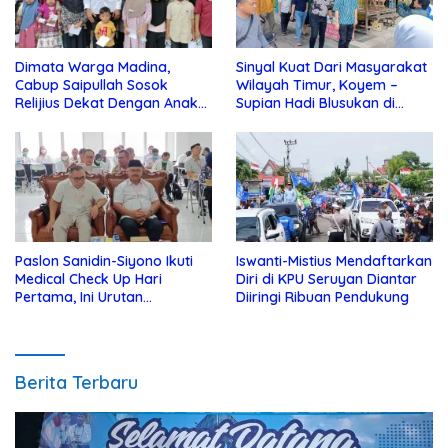
Dimata Warga Madina,
Sinyal Kuat Dari Masyarakat
Cabup Saipullah Sosok
Wilayah Timur, Koyem –
Relijius Dekat Dengan Anak
Supian Hadi Blusukan di
Yatim
Kotim
Paslon Sanidin-Siyono Ikuti
Iswanti-Mistius Mendaftarkan
Medical Check Up Hari
Diri di KPU Seruyan Diantar
Pertama, Ini Urutan
Diiringi Ribuan Pendukung
Pengecekannya
Berita Terbaru