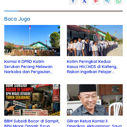
Baca Juga
Komisi III DPRD Kotim
Kotim Peringkat Kedua
Serukan Perang Melawan
Kasus HIV/AIDS di Kalteng,
Narkoba dan Pergaulan
Riskon Ingatkan Pelajar
Bebas di Sekolah
Jauhi Pergaulan Bebas
BBM Subsidi Bocor di Sampit,
Giliran Ketua Komisi II
BPH Migas Ditagih Turun
Diperiksa, Akhyannoor: Saya