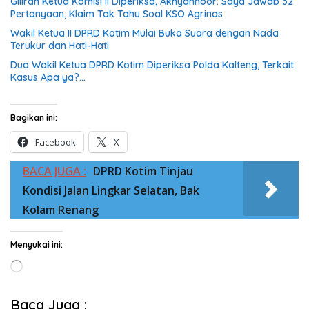
Giliran Ketua Komisi II Diperiksa, Akhyannoor: Saya Jawab 32
Pertanyaan, Klaim Tak Tahu Soal KSO Agrinas
Wakil Ketua II DPRD Kotim Mulai Buka Suara dengan Nada
Terukur dan Hati-Hati
Dua Wakil Ketua DPRD Kotim Diperiksa Polda Kalteng, Terkait
Kasus Apa ya?…
Bagikan ini:
Facebook
X
BACA JUGA :
DPRD Kotim Tinjau
Kondisi Jalan Lingkar Selatan, Bak
Kolam Renang
Menyukai ini:
Memuat...
Baca Juga :