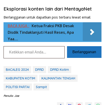
Eksplorasi konten lain dari MentayaNet
Berlangganan untuk dapatkan pos terbaru lewat email.
BACA JUGA :
Ketua Fraksi PKB Desak
Disdik Tindaklanjuti Hasil Reses, Apa
Yaa....
Ketikkan email Anda...
Berlangganan
BACALEG 2024
DPRD
DPRD Kotim
KABUPATEN KOTIM
KALIMANTAN TENGAH
POLITISI PARTAI
Sampit
Penulis: Joe