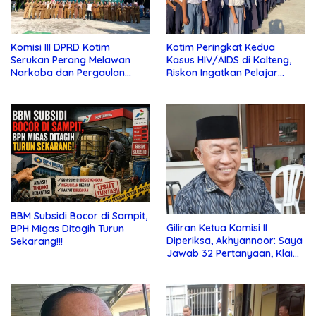
Komisi III DPRD Kotim
Kotim Peringkat Kedua
Serukan Perang Melawan
Kasus HIV/AIDS di Kalteng,
Narkoba dan Pergaulan
Riskon Ingatkan Pelajar
Bebas di Sekolah
Jauhi Pergaulan Bebas
BBM Subsidi Bocor di Sampit,
Giliran Ketua Komisi II
BPH Migas Ditagih Turun
Diperiksa, Akhyannoor: Saya
Sekarang!!!
Jawab 32 Pertanyaan, Klaim
Tak Tahu Soal KSO Agrinas