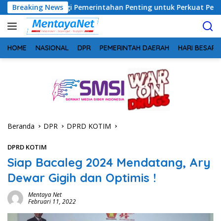
Langsung
inergi Pemerintahan Penting untuk Perkuat Pembangunan Desa
Breaking News
ke
konten
HOME
NASIONAL
DPR
PEMERINTAH DAERAH
HARI BESAR
Beranda
DPR
DPRD KOTIM
DPRD KOTIM
Siap Bacaleg 2024 Mendatang, Ary
Dewar Gigih dan Optimis !
Mentaya Net
Februari 11, 2022