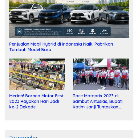
Penjualan Mobil Hybrid di Indonesia Naik, Pabrikan
Tambah Model Baru
Meriah! Borneo Motor Fest
Race Motoprix 2023 di
2023 Rayakan Hari Jadi
Sambut Antusias, Bupati
ke-2 Dekade
Kotim Janji Tuntaskan
Pembangunan Sirkuit
Terpopuler