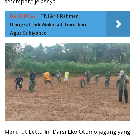
setempat,” jelasnya.
BACA JUGA :
TNI Arif Rahman
Diangkat Jadi Wakasad, Gantikan
Agus Subiyanto
Menurut Lettu Inf Darsi Eko Otomo jagung yang