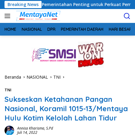
Langsung
ergi Pemerintahan Penting untuk Perkuat Pembangunan Desa
Breaking News
ke
konten
HOME
NASIONAL
DPR
PEMERINTAH DAERAH
HARI BESAR
Beranda
NASIONAL
TNI
TNI
Sukseskan Ketahanan Pangan
Nasional, Koramil 1015-13/Mentaya
Hulu Kotim Kelolah Lahan Tidur
Annisa Kharisma, S.Pd
Juli 14, 2022