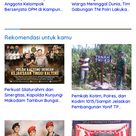
Anggota Kelompok
Warga Meninggal Dunia, Tim
Bersenjata OPM di Kampung
Gabungan TNI Polri Lakukan
Kembru Papua
Pengamanan
Rekomendasi untuk kamu
Perkuat Silaturahmi dan
Sinergitas, Kapolda Kunjungi
Pemkab Kotim, Polres, dan
Makodam Tambun Bungai
Kodim 1015/Sampit Jelaskan
XXII dan Kejaksaan Tinggi
Pembangunan Yonif TP
Kalteng
923/Mentaya