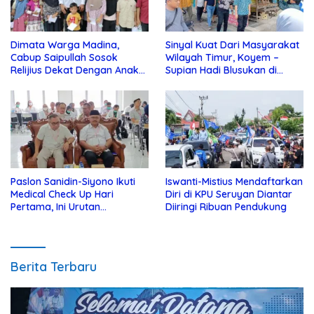
Dimata Warga Madina,
Sinyal Kuat Dari Masyarakat
Cabup Saipullah Sosok
Wilayah Timur, Koyem –
Relijius Dekat Dengan Anak
Supian Hadi Blusukan di
Yatim
Kotim
Paslon Sanidin-Siyono Ikuti
Iswanti-Mistius Mendaftarkan
Medical Check Up Hari
Diri di KPU Seruyan Diantar
Pertama, Ini Urutan
Diiringi Ribuan Pendukung
Pengecekannya
Berita Terbaru