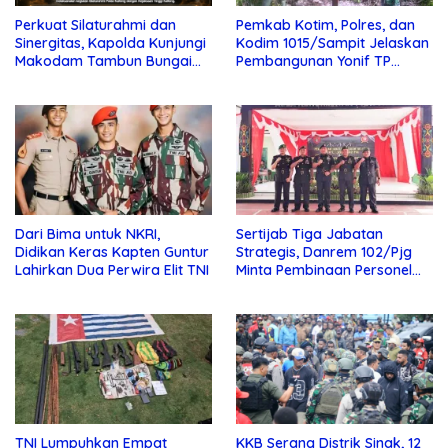
Perkuat Silaturahmi dan
Pemkab Kotim, Polres, dan
Sinergitas, Kapolda Kunjungi
Kodim 1015/Sampit Jelaskan
Makodam Tambun Bungai
Pembangunan Yonif TP
XXII dan Kejaksaan Tinggi
923/Mentaya
Kalteng
Dari Bima untuk NKRI,
Sertijab Tiga Jabatan
Didikan Keras Kapten Guntur
Strategis, Danrem 102/Pjg
Lahirkan Dua Perwira Elit TNI
Minta Pembinaan Personel
Tingkatkan Kinerja Satuan
TNI Lumpuhkan Empat
KKB Serang Distrik Sinak, 12