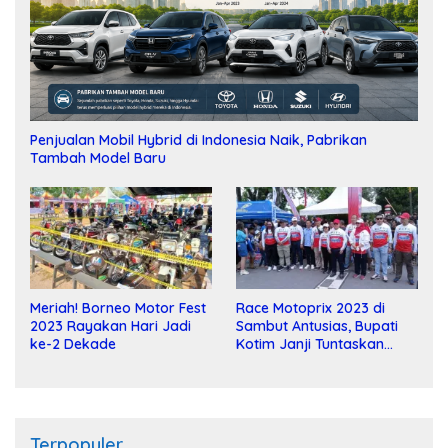
Penjualan Mobil Hybrid di Indonesia Naik, Pabrikan
Tambah Model Baru
Meriah! Borneo Motor Fest
Race Motoprix 2023 di
2023 Rayakan Hari Jadi
Sambut Antusias, Bupati
ke-2 Dekade
Kotim Janji Tuntaskan
Pembangunan Sirkuit
Terpopuler