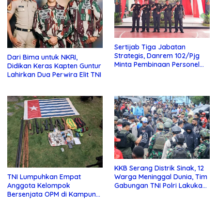
Sertijab Tiga Jabatan
Strategis, Danrem 102/Pjg
Dari Bima untuk NKRI,
Minta Pembinaan Personel
Didikan Keras Kapten Guntur
Tingkatkan Kinerja Satuan
Lahirkan Dua Perwira Elit TNI
KKB Serang Distrik Sinak, 12
TNI Lumpuhkan Empat
Warga Meninggal Dunia, Tim
Anggota Kelompok
Gabungan TNI Polri Lakukan
Bersenjata OPM di Kampung
Pengamanan
Kembru Papua