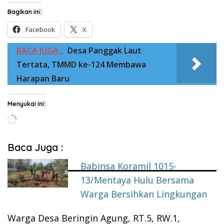
Bagikan ini:
Facebook
X
BACA JUGA :
Desa Panggak Laut
Tertata, TMMD ke-124 Membawa
Harapan Baru
Menyukai ini:
Memuat...
Baca Juga :
Babinsa Koramil 1015-
13/Mentaya Hulu Bersama
Warga Bersihkan Lingkungan
Warga Desa Beringin Agung, RT.5, RW.1,