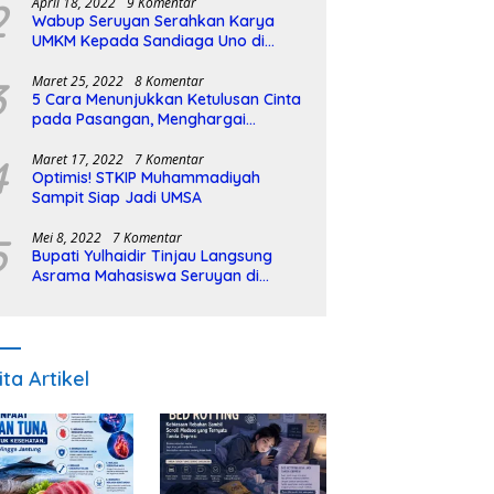
2
April 18, 2022
9 Komentar
Wabup Seruyan Serahkan Karya
UMKM Kepada Sandiaga Uno di
Istiqlal Halal Expo
3
Maret 25, 2022
8 Komentar
5 Cara Menunjukkan Ketulusan Cinta
pada Pasangan, Menghargai
Sepenuh Hati
4
Maret 17, 2022
7 Komentar
Optimis! STKIP Muhammadiyah
Sampit Siap Jadi UMSA
5
Mei 8, 2022
7 Komentar
Bupati Yulhaidir Tinjau Langsung
Asrama Mahasiswa Seruyan di
Banjarmasin
ita Artikel