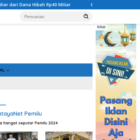
Hibah Rp40 Miliar
Gandeng Bidan Sean, SMSI Kalteng Sia
tutup
AL
tayaNet Pemilu
ta hangat seputar Pemilu 2024