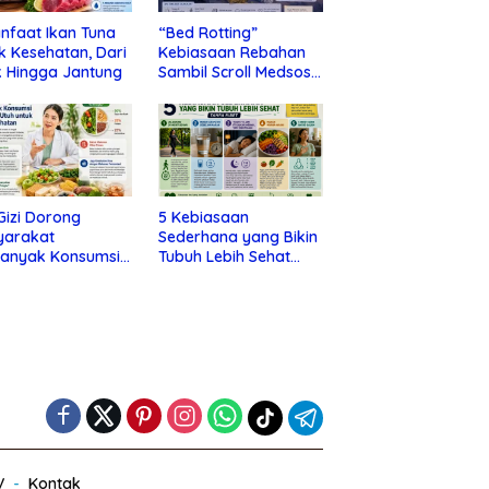
nfaat Ikan Tuna
“Bed Rotting”
k Kesehatan, Dari
Kebiasaan Rebahan
 Hingga Jantung
Sambil Scroll Medsos
yang Ternyata Tanda
Depresi
 Gizi Dorong
5 Kebiasaan
yarakat
Sederhana yang Bikin
banyak Konsumsi
Tubuh Lebih Sehat
nan Utuh untuk
Tanpa Ribet
a Kesehatan
V
Kontak