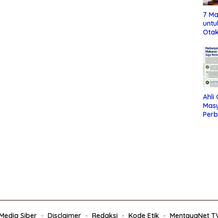
7 Ma
untu
Otak
Ahli
Mas
Per
Maka
Jag
edia Siber
Disclaimer
Redaksi
Kode Etik
MentayaNet T