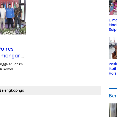
Dim
Mad
Saip
Reli
Anak
Polres
Lamongan
nggelar Forum
Pasl
lu Damai
Ikut
Hari
Urut
Pen
Selengkapnya
Ber