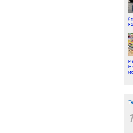
Pe
Pa
Me
Mo
Ra
ke
T
1