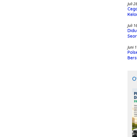
Juli 
Cega
Kelo
SMK
Juli 
Didu
Seor
Juni 
Pols
Bers
O