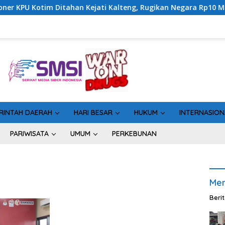
 Ditahan Kejati Kalteng, Rugikan Negara Rp10 Miliar dari Dana 
RINTAH DAERAH
HARI BESAR
HUKUM
INTERNASION
PARIWISATA
UMUM
PERKEBUNAN
Men
Beri