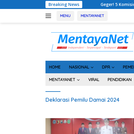
Langsung
Breaking News
Geger! 5 Komisioner KPU Kotim
ke
konten
MENU
MENTAYANET
HOME
NASIONAL
DPR
PEME
MENTAYANET
VIRAL
PENDIDIKAN
Deklarasi Pemilu Damai 2024