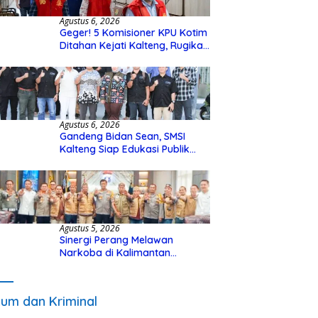
Agustus 6, 2026
Geger! 5 Komisioner KPU Kotim
Ditahan Kejati Kalteng, Rugikan
Negara Rp10 Miliar dari Dana
Hibah Rp40 Miliar
Agustus 6, 2026
Gandeng Bidan Sean, SMSI
Kalteng Siap Edukasi Publik
Soal Peran Strategis DPD RI
Agustus 5, 2026
Sinergi Perang Melawan
Narkoba di Kalimantan
Tengah, GDAN dan Kapolda
Kalteng Siapkan Deklarasi
Akbar
um dan Kriminal