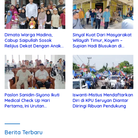
Dimata Warga Madina,
Sinyal Kuat Dari Masyarakat
Cabup Saipullah Sosok
Wilayah Timur, Koyem –
Relijius Dekat Dengan Anak
Supian Hadi Blusukan di
Yatim
Kotim
Paslon Sanidin-Siyono Ikuti
Iswanti-Mistius Mendaftarkan
Medical Check Up Hari
Diri di KPU Seruyan Diantar
Pertama, Ini Urutan
Diiringi Ribuan Pendukung
Pengecekannya
Berita Terbaru