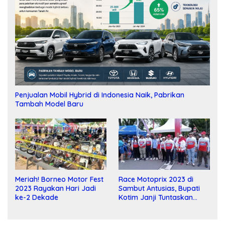
Penjualan Mobil Hybrid di Indonesia Naik, Pabrikan
Tambah Model Baru
Meriah! Borneo Motor Fest
Race Motoprix 2023 di
2023 Rayakan Hari Jadi
Sambut Antusias, Bupati
ke-2 Dekade
Kotim Janji Tuntaskan
Pembangunan Sirkuit