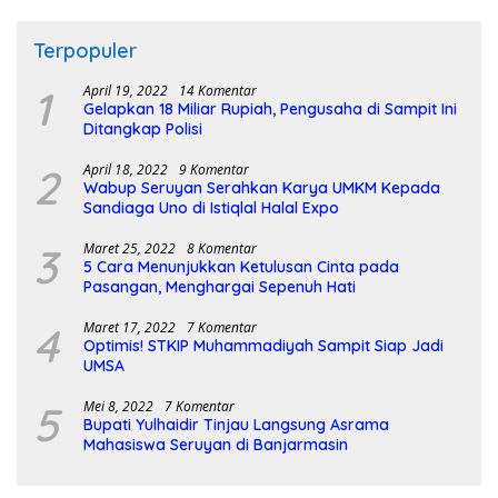
Terpopuler
1
April 19, 2022
14 Komentar
Gelapkan 18 Miliar Rupiah, Pengusaha di Sampit Ini
Ditangkap Polisi
2
April 18, 2022
9 Komentar
Wabup Seruyan Serahkan Karya UMKM Kepada
Sandiaga Uno di Istiqlal Halal Expo
3
Maret 25, 2022
8 Komentar
5 Cara Menunjukkan Ketulusan Cinta pada
Pasangan, Menghargai Sepenuh Hati
4
Maret 17, 2022
7 Komentar
Optimis! STKIP Muhammadiyah Sampit Siap Jadi
UMSA
5
Mei 8, 2022
7 Komentar
Bupati Yulhaidir Tinjau Langsung Asrama
Mahasiswa Seruyan di Banjarmasin