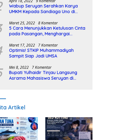
2
April 18, 2022
9 Komentar
Wabup Seruyan Serahkan Karya
UMKM Kepada Sandiaga Uno di
Istiqlal Halal Expo
3
Maret 25, 2022
8 Komentar
5 Cara Menunjukkan Ketulusan Cinta
pada Pasangan, Menghargai
Sepenuh Hati
4
Maret 17, 2022
7 Komentar
Optimis! STKIP Muhammadiyah
Sampit Siap Jadi UMSA
5
Mei 8, 2022
7 Komentar
Bupati Yulhaidir Tinjau Langsung
Asrama Mahasiswa Seruyan di
Banjarmasin
ita Artikel