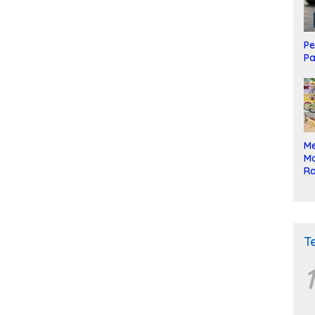
Pe
Pa
Me
Mo
Ra
ke
T
1