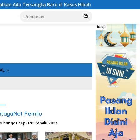
Tersangka Baru di Kasus Hibah Rp40 Miliar
Bukan Sekada
tutup
AL
tayaNet Pemilu
ta hangat seputar Pemilu 2024