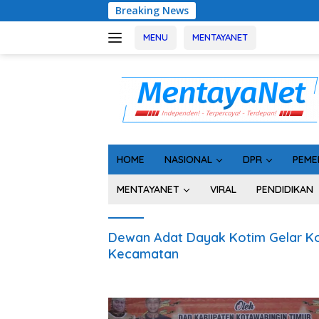
Langsung
Breaking News
Usa
ke
konten
MENU
MENTAYANET
HOME
NASIONAL
DPR
PEME
MENTAYANET
VIRAL
PENDIDIKAN
Dewan Adat Dayak Kotim Gelar Kon
Kecamatan