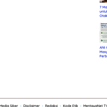
7 Ma
untu
Otak
Ahli
Mas
Per
Maka
Jag
edia Siber
Disclaimer
Redaksi
Kode Etik
MentayaNet T