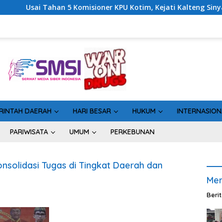
i Tahan 5 Komisioner KPU Kotim, Kejati Kalteng Sinyalkan Ada 
RINTAH DAERAH
HARI BESAR
HUKUM
INTERNASION
PARIWISATA
UMUM
PERKEBUNAN
solidasi Tugas di Tingkat Daerah dan
Men
Beri