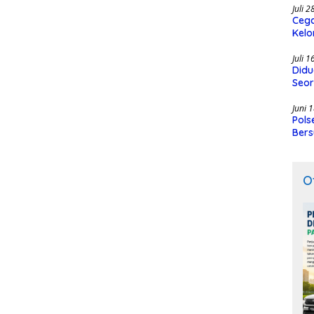
Juli 
Cega
Kelo
SMK
Juli 
Didu
Seor
Juni 
Pols
Bers
O