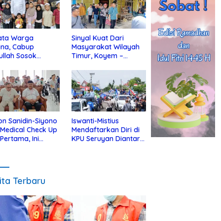
ata Warga
Sinyal Kuat Dari
ina, Cabup
Masyarakat Wilayah
ullah Sosok
Timur, Koyem –
jius Dekat Dengan
Supian Hadi Blusukan
 Yatim
di Kotim
on Sanidin-Siyono
Iswanti-Mistius
i Medical Check Up
Mendaftarkan Diri di
 Pertama, Ini
KPU Seruyan Diantar
an
Diiringi Ribuan
gecekannya
Pendukung
ita Terbaru