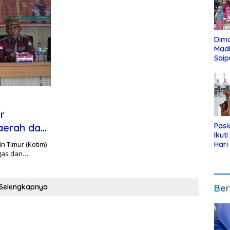
Dim
Mad
Saip
Reli
Anak
r
Daerah dan
Pasl
Ikut
 Timur (Kotim)
Hari
ugas dan…
Urut
Pen
Selengkapnya
Ber