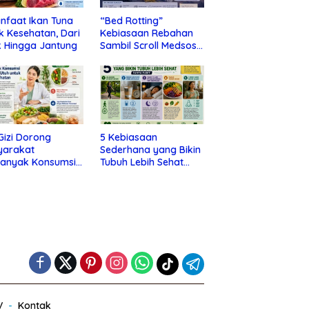
nfaat Ikan Tuna
“Bed Rotting”
k Kesehatan, Dari
Kebiasaan Rebahan
 Hingga Jantung
Sambil Scroll Medsos
yang Ternyata Tanda
Depresi
 Gizi Dorong
5 Kebiasaan
yarakat
Sederhana yang Bikin
banyak Konsumsi
Tubuh Lebih Sehat
nan Utuh untuk
Tanpa Ribet
a Kesehatan
V
Kontak