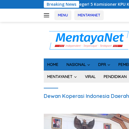
Langsung
Geger! 5 Komisioner KPU Kotim Ditahan Ke
Breaking News
ke
konten
MENU
MENTAYANET
HOME
NASIONAL
DPR
PEME
MENTAYANET
VIRAL
PENDIDIKAN
Dewan Koperasi Indonesia Daerah