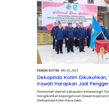
PEMDA KOTIM
Mei 26, 2025
Dekopinda Kotim Dikukuhkan,
Irawati Harapkan Jadi Pengge
Ekonomi Lokal
Pemerintah daerah kabupaten Kotawaringin Timu
mengukuhkan kepengurusan Dewan Koperasi I
(Dekopinda) Kotim masa bakti…