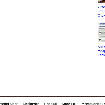
7 Ma
untu
Otak
Ahli
Mas
Per
Maka
Jag
edia Siber
Disclaimer
Redaksi
Kode Etik
MentayaNet T