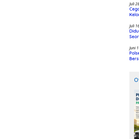
Juli 
Cega
Kelo
SMK
Juli 
Didu
Seor
Juni 
Pols
Bers
O