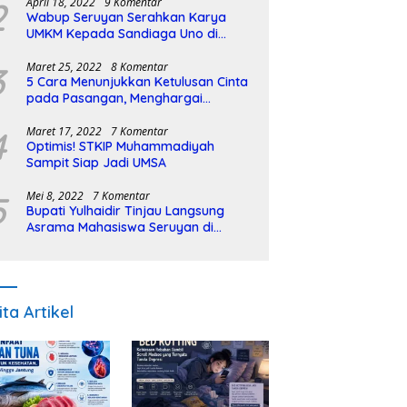
2
April 18, 2022
9 Komentar
Wabup Seruyan Serahkan Karya
UMKM Kepada Sandiaga Uno di
Istiqlal Halal Expo
3
Maret 25, 2022
8 Komentar
5 Cara Menunjukkan Ketulusan Cinta
pada Pasangan, Menghargai
Sepenuh Hati
4
Maret 17, 2022
7 Komentar
Optimis! STKIP Muhammadiyah
Sampit Siap Jadi UMSA
5
Mei 8, 2022
7 Komentar
Bupati Yulhaidir Tinjau Langsung
Asrama Mahasiswa Seruyan di
Banjarmasin
ita Artikel