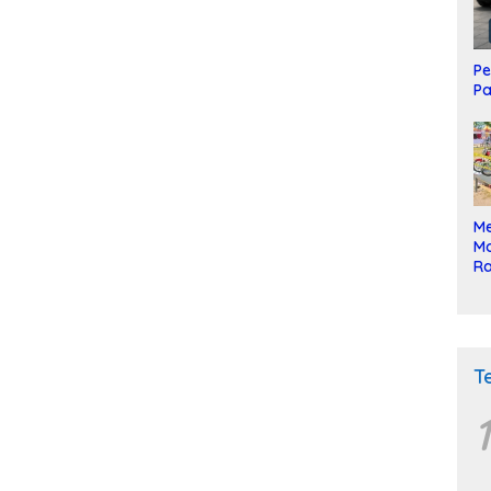
Pe
Pa
Me
Mo
Ra
ke
T
1