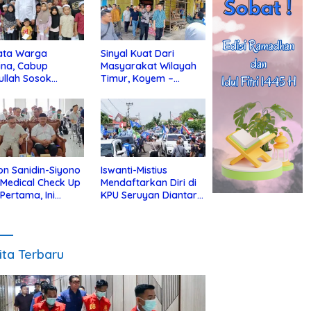
ata Warga
Sinyal Kuat Dari
ina, Cabup
Masyarakat Wilayah
ullah Sosok
Timur, Koyem –
jius Dekat Dengan
Supian Hadi Blusukan
 Yatim
di Kotim
on Sanidin-Siyono
Iswanti-Mistius
i Medical Check Up
Mendaftarkan Diri di
 Pertama, Ini
KPU Seruyan Diantar
an
Diiringi Ribuan
gecekannya
Pendukung
ita Terbaru