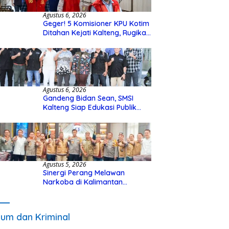
Agustus 6, 2026
Geger! 5 Komisioner KPU Kotim
Ditahan Kejati Kalteng, Rugikan
Negara Rp10 Miliar dari Dana
Hibah Rp40 Miliar
Agustus 6, 2026
Gandeng Bidan Sean, SMSI
Kalteng Siap Edukasi Publik
Soal Peran Strategis DPD RI
Agustus 5, 2026
Sinergi Perang Melawan
Narkoba di Kalimantan
Tengah, GDAN dan Kapolda
Kalteng Siapkan Deklarasi
Akbar
um dan Kriminal