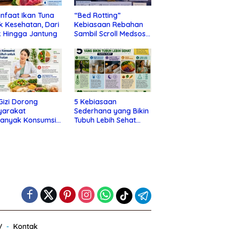
nfaat Ikan Tuna
“Bed Rotting”
k Kesehatan, Dari
Kebiasaan Rebahan
 Hingga Jantung
Sambil Scroll Medsos
yang Ternyata Tanda
Depresi
 Gizi Dorong
5 Kebiasaan
yarakat
Sederhana yang Bikin
banyak Konsumsi
Tubuh Lebih Sehat
nan Utuh untuk
Tanpa Ribet
a Kesehatan
V
Kontak