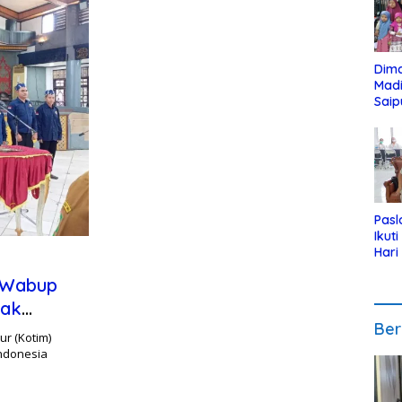
Dim
Mad
Saip
Reli
Anak
Pasl
Ikut
Hari
Urut
 Wabup
Pen
rak
Ber
r (Kotim)
ndonesia