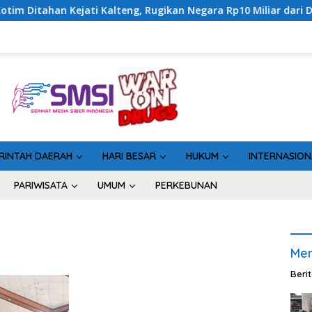
jati Kalteng, Rugikan Negara Rp10 Miliar dari Dana Hibah Rp40
RINTAH DAERAH
HARI BESAR
HUKUM
INTERNASION
PARIWISATA
UMUM
PERKEBUNAN
Men
Beri