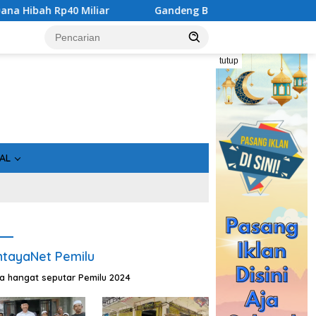
 Miliar
Gandeng Bidan Sean, SMSI Kalteng Siap Edukasi 
tutup
AL
tayaNet Pemilu
ta hangat seputar Pemilu 2024