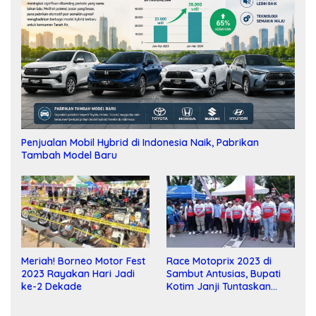
Penjualan Mobil Hybrid di Indonesia Naik, Pabrikan
Tambah Model Baru
Meriah! Borneo Motor Fest
Race Motoprix 2023 di
2023 Rayakan Hari Jadi
Sambut Antusias, Bupati
ke-2 Dekade
Kotim Janji Tuntaskan
Pembangunan Sirkuit