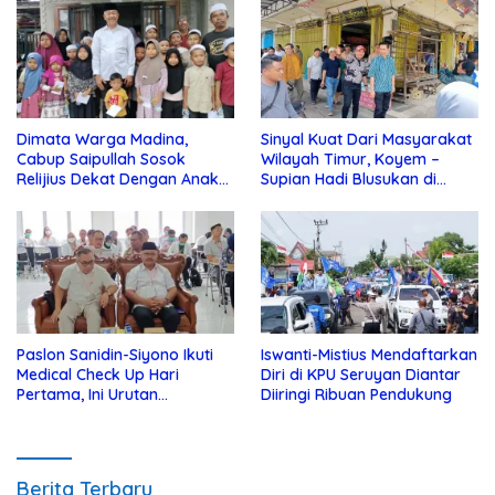
Dimata Warga Madina,
Sinyal Kuat Dari Masyarakat
Cabup Saipullah Sosok
Wilayah Timur, Koyem –
Relijius Dekat Dengan Anak
Supian Hadi Blusukan di
Yatim
Kotim
Paslon Sanidin-Siyono Ikuti
Iswanti-Mistius Mendaftarkan
Medical Check Up Hari
Diri di KPU Seruyan Diantar
Pertama, Ini Urutan
Diiringi Ribuan Pendukung
Pengecekannya
Berita Terbaru