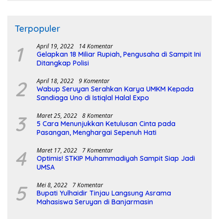
Terpopuler
1
April 19, 2022
14 Komentar
Gelapkan 18 Miliar Rupiah, Pengusaha di Sampit Ini
Ditangkap Polisi
2
April 18, 2022
9 Komentar
Wabup Seruyan Serahkan Karya UMKM Kepada
Sandiaga Uno di Istiqlal Halal Expo
3
Maret 25, 2022
8 Komentar
5 Cara Menunjukkan Ketulusan Cinta pada
Pasangan, Menghargai Sepenuh Hati
4
Maret 17, 2022
7 Komentar
Optimis! STKIP Muhammadiyah Sampit Siap Jadi
UMSA
5
Mei 8, 2022
7 Komentar
Bupati Yulhaidir Tinjau Langsung Asrama
Mahasiswa Seruyan di Banjarmasin