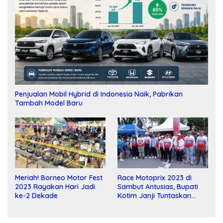
Penjualan Mobil Hybrid di Indonesia Naik, Pabrikan
Tambah Model Baru
Meriah! Borneo Motor Fest
Race Motoprix 2023 di
2023 Rayakan Hari Jadi
Sambut Antusias, Bupati
ke-2 Dekade
Kotim Janji Tuntaskan
Pembangunan Sirkuit