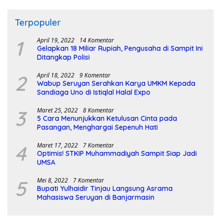
Terpopuler
1
April 19, 2022
14 Komentar
Gelapkan 18 Miliar Rupiah, Pengusaha di Sampit Ini
Ditangkap Polisi
2
April 18, 2022
9 Komentar
Wabup Seruyan Serahkan Karya UMKM Kepada
Sandiaga Uno di Istiqlal Halal Expo
3
Maret 25, 2022
8 Komentar
5 Cara Menunjukkan Ketulusan Cinta pada
Pasangan, Menghargai Sepenuh Hati
4
Maret 17, 2022
7 Komentar
Optimis! STKIP Muhammadiyah Sampit Siap Jadi
UMSA
5
Mei 8, 2022
7 Komentar
Bupati Yulhaidir Tinjau Langsung Asrama
Mahasiswa Seruyan di Banjarmasin