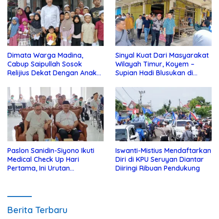
Dimata Warga Madina,
Sinyal Kuat Dari Masyarakat
Cabup Saipullah Sosok
Wilayah Timur, Koyem –
Relijius Dekat Dengan Anak
Supian Hadi Blusukan di
Yatim
Kotim
Paslon Sanidin-Siyono Ikuti
Iswanti-Mistius Mendaftarkan
Medical Check Up Hari
Diri di KPU Seruyan Diantar
Pertama, Ini Urutan
Diiringi Ribuan Pendukung
Pengecekannya
Berita Terbaru