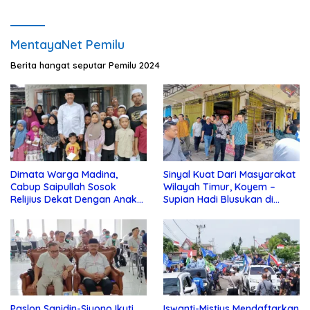
MentayaNet Pemilu
Berita hangat seputar Pemilu 2024
Dimata Warga Madina,
Sinyal Kuat Dari Masyarakat
Cabup Saipullah Sosok
Wilayah Timur, Koyem –
Relijius Dekat Dengan Anak
Supian Hadi Blusukan di
Yatim
Kotim
Paslon Sanidin-Siyono Ikuti
Iswanti-Mistius Mendaftarkan