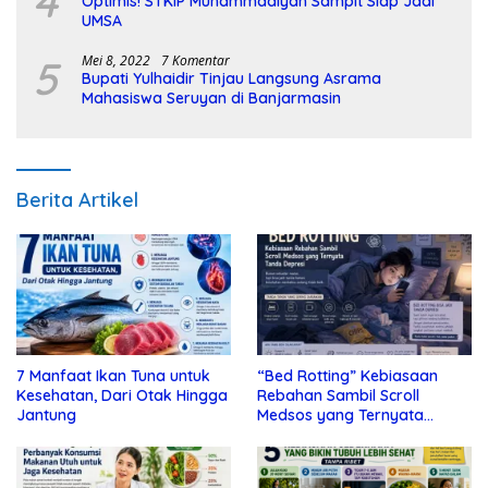
4
Optimis! STKIP Muhammadiyah Sampit Siap Jadi
UMSA
5
Mei 8, 2022
7 Komentar
Bupati Yulhaidir Tinjau Langsung Asrama
Mahasiswa Seruyan di Banjarmasin
Berita Artikel
7 Manfaat Ikan Tuna untuk
“Bed Rotting” Kebiasaan
Kesehatan, Dari Otak Hingga
Rebahan Sambil Scroll
Jantung
Medsos yang Ternyata
Tanda Depresi