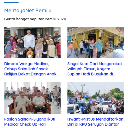
MentayaNet Pemilu
Berita hangat seputar Pemilu 2024
Dimata Warga Madina,
Sinyal Kuat Dari Masyarakat
Cabup Saipullah Sosok
Wilayah Timur, Koyem –
Relijius Dekat Dengan Anak
Supian Hadi Blusukan di
Yatim
Kotim
Paslon Sanidin-Siyono Ikuti
Iswanti-Mistius Mendaftarkan
Medical Check Up Hari
Diri di KPU Seruyan Diantar