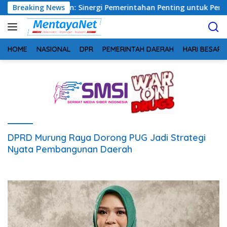
Langsung
eng, Safrudin: Sinergi Pemerintahan Penting untuk Perkuat Pe
Breaking News
ke
konten
HOME
NASIONAL
DPR
PEMERINTAH DAERAH
HARI BESAR
DPRD Murung Raya Dorong PUG Jadi Strategi
Nyata Pembangunan Daerah