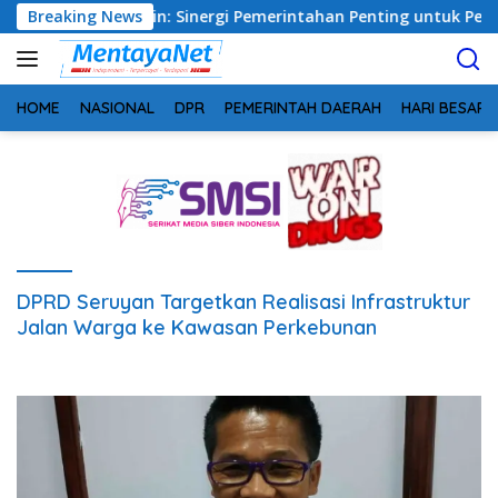
Langsung
teng, Safrudin: Sinergi Pemerintahan Penting untuk Perkuat 
Breaking News
ke
konten
HOME
NASIONAL
DPR
PEMERINTAH DAERAH
HARI BESAR
DPRD Seruyan Targetkan Realisasi Infrastruktur
Jalan Warga ke Kawasan Perkebunan