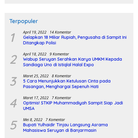
Terpopuler
1
April 19, 2022
14 Komentar
Gelapkan 18 Miliar Rupiah, Pengusaha di Sampit Ini
Ditangkap Polisi
2
April 18, 2022
9 Komentar
Wabup Seruyan Serahkan Karya UMKM Kepada
Sandiaga Uno di Istiqlal Halal Expo
3
Maret 25, 2022
8 Komentar
5 Cara Menunjukkan Ketulusan Cinta pada
Pasangan, Menghargai Sepenuh Hati
4
Maret 17, 2022
7 Komentar
Optimis! STKIP Muhammadiyah Sampit Siap Jadi
UMSA
5
Mei 8, 2022
7 Komentar
Bupati Yulhaidir Tinjau Langsung Asrama
Mahasiswa Seruyan di Banjarmasin