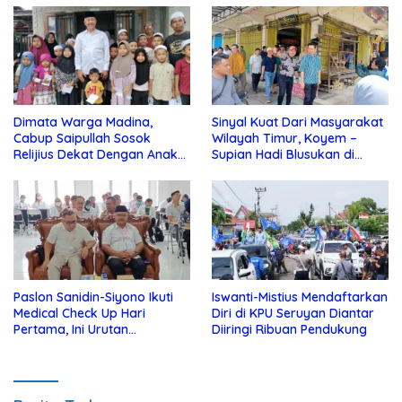
Dimata Warga Madina,
Sinyal Kuat Dari Masyarakat
Cabup Saipullah Sosok
Wilayah Timur, Koyem –
Relijius Dekat Dengan Anak
Supian Hadi Blusukan di
Yatim
Kotim
Paslon Sanidin-Siyono Ikuti
Iswanti-Mistius Mendaftarkan
Medical Check Up Hari
Diri di KPU Seruyan Diantar
Pertama, Ini Urutan
Diiringi Ribuan Pendukung
Pengecekannya