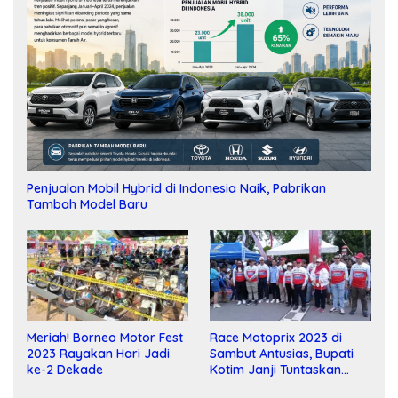
Penjualan Mobil Hybrid di Indonesia Naik, Pabrikan
Tambah Model Baru
Meriah! Borneo Motor Fest
Race Motoprix 2023 di
2023 Rayakan Hari Jadi
Sambut Antusias, Bupati
ke-2 Dekade
Kotim Janji Tuntaskan
Pembangunan Sirkuit