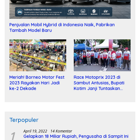
Penjualan Mobil Hybrid di Indonesia Naik, Pabrikan
Tambah Model Baru
Meriah! Borneo Motor Fest
Race Motoprix 2023 di
2023 Rayakan Hari Jadi
Sambut Antusias, Bupati
ke-2 Dekade
Kotim Janji Tuntaskan
Pembangunan Sirkuit
Terpopuler
1
April 19, 2022
14 Komentar
Gelapkan 18 Miliar Rupiah, Pengusaha di Sampit Ini