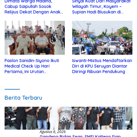
Dimata Warga Madina,
Sinyal Kuat Dari Masyarakat
Cabup Saipullah Sosok
Wilayah Timur, Koyem –
Relijius Dekat Dengan Anak
Supian Hadi Blusukan di
Yatim
Kotim
Paslon Sanidin-Siyono Ikuti
Iswanti-Mistius Mendaftarkan
Medical Check Up Hari
Diri di KPU Seruyan Diantar
Pertama, Ini Urutan
Diiringi Ribuan Pendukung
Pengecekannya
Berita Terbaru
Agustus 6, 2026
Gandeng Bidan Sean, SMSI Kalteng Siap