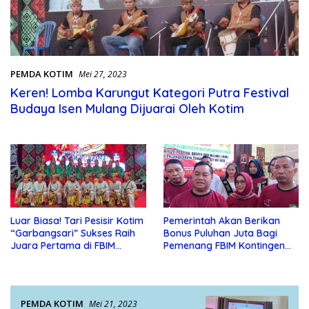
PEMDA KOTIM
Mei 27, 2023
Keren! Lomba Karungut Kategori Putra Festival
Budaya Isen Mulang Dijuarai Oleh Kotim
Luar Biasa! Tari Pesisir Kotim
Pemerintah Akan Berikan
“Garbangsari” Sukses Raih
Bonus Puluhan Juta Bagi
Juara Pertama di FBIM
Pemenang FBIM Kontingen
Kalteng
Kotim
PEMDA KOTIM
Mei 21, 2023