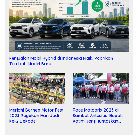
Penjualan Mobil Hybrid di Indonesia Naik, Pabrikan
Tambah Model Baru
Meriah! Borneo Motor Fest
Race Motoprix 2023 di
2023 Rayakan Hari Jadi
Sambut Antusias, Bupati
ke-2 Dekade
Kotim Janji Tuntaskan
Pembangunan Sirkuit