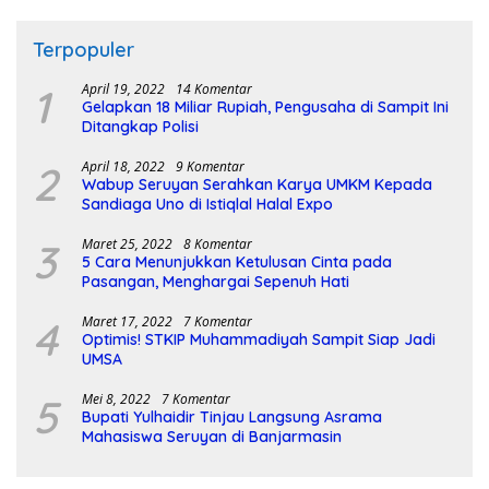
Terpopuler
1
April 19, 2022
14 Komentar
Gelapkan 18 Miliar Rupiah, Pengusaha di Sampit Ini
Ditangkap Polisi
2
April 18, 2022
9 Komentar
Wabup Seruyan Serahkan Karya UMKM Kepada
Sandiaga Uno di Istiqlal Halal Expo
3
Maret 25, 2022
8 Komentar
5 Cara Menunjukkan Ketulusan Cinta pada
Pasangan, Menghargai Sepenuh Hati
4
Maret 17, 2022
7 Komentar
Optimis! STKIP Muhammadiyah Sampit Siap Jadi
UMSA
5
Mei 8, 2022
7 Komentar
Bupati Yulhaidir Tinjau Langsung Asrama
Mahasiswa Seruyan di Banjarmasin