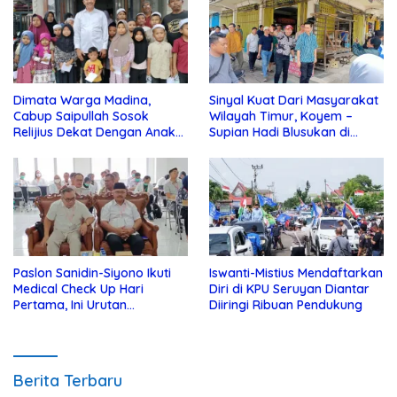
Dimata Warga Madina,
Sinyal Kuat Dari Masyarakat
Cabup Saipullah Sosok
Wilayah Timur, Koyem –
Relijius Dekat Dengan Anak
Supian Hadi Blusukan di
Yatim
Kotim
Paslon Sanidin-Siyono Ikuti
Iswanti-Mistius Mendaftarkan
Medical Check Up Hari
Diri di KPU Seruyan Diantar
Pertama, Ini Urutan
Diiringi Ribuan Pendukung
Pengecekannya
Berita Terbaru