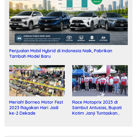
Penjualan Mobil Hybrid di Indonesia Naik, Pabrikan
Tambah Model Baru
Meriah! Borneo Motor Fest
Race Motoprix 2023 di
2023 Rayakan Hari Jadi
Sambut Antusias, Bupati
ke-2 Dekade
Kotim Janji Tuntaskan
Pembangunan Sirkuit