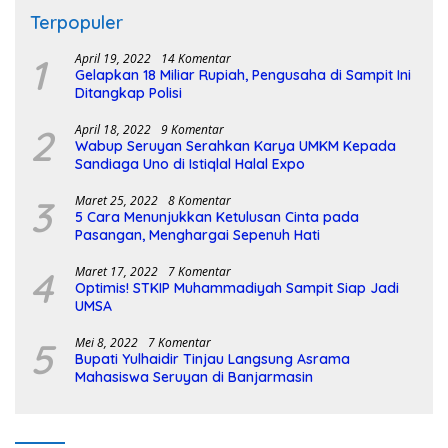
Terpopuler
1
April 19, 2022
14 Komentar
Gelapkan 18 Miliar Rupiah, Pengusaha di Sampit Ini
Ditangkap Polisi
2
April 18, 2022
9 Komentar
Wabup Seruyan Serahkan Karya UMKM Kepada
Sandiaga Uno di Istiqlal Halal Expo
3
Maret 25, 2022
8 Komentar
5 Cara Menunjukkan Ketulusan Cinta pada
Pasangan, Menghargai Sepenuh Hati
4
Maret 17, 2022
7 Komentar
Optimis! STKIP Muhammadiyah Sampit Siap Jadi
UMSA
5
Mei 8, 2022
7 Komentar
Bupati Yulhaidir Tinjau Langsung Asrama
Mahasiswa Seruyan di Banjarmasin