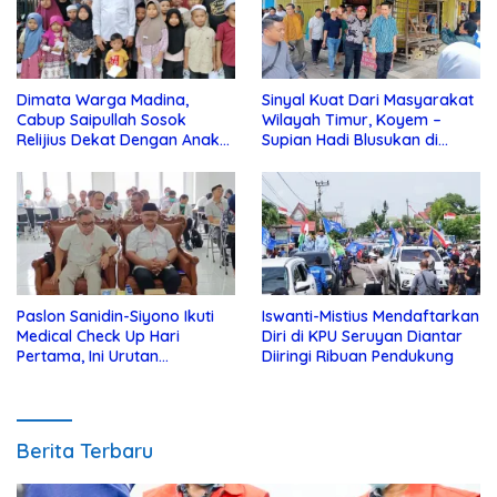
Dimata Warga Madina,
Sinyal Kuat Dari Masyarakat
Cabup Saipullah Sosok
Wilayah Timur, Koyem –
Relijius Dekat Dengan Anak
Supian Hadi Blusukan di
Yatim
Kotim
Paslon Sanidin-Siyono Ikuti
Iswanti-Mistius Mendaftarkan
Medical Check Up Hari
Diri di KPU Seruyan Diantar
Pertama, Ini Urutan
Diiringi Ribuan Pendukung
Pengecekannya
Berita Terbaru