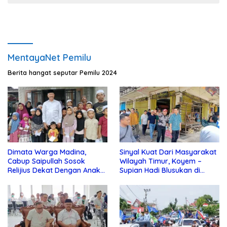
MentayaNet Pemilu
Berita hangat seputar Pemilu 2024
Dimata Warga Madina,
Sinyal Kuat Dari Masyarakat
Cabup Saipullah Sosok
Wilayah Timur, Koyem –
Relijius Dekat Dengan Anak
Supian Hadi Blusukan di
Yatim
Kotim