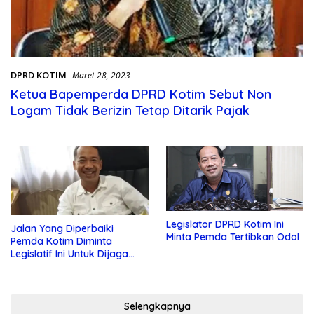
DPRD KOTIM
Maret 28, 2023
Ketua Bapemperda DPRD Kotim Sebut Non
Logam Tidak Berizin Tetap Ditarik Pajak
Legislator DPRD Kotim Ini
Jalan Yang Diperbaiki
Minta Pemda Tertibkan Odol
Pemda Kotim Diminta
Legislatif Ini Untuk Dijaga
dan Dipelihara
Selengkapnya