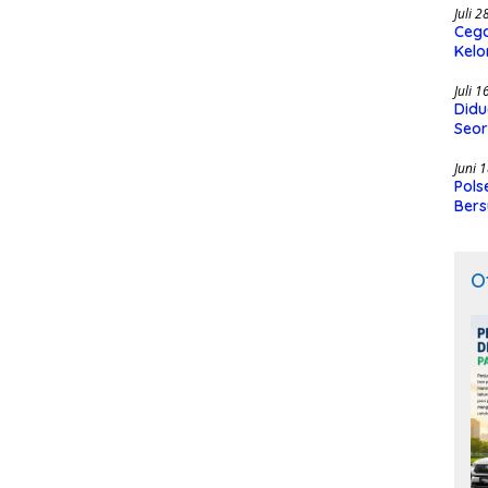
Juli 
Cega
Kelo
SMK
Juli 
Didu
Seor
Juni 
Pols
Bers
O