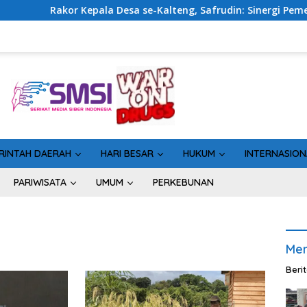
or Kepala Desa se-Kalteng, Safrudin: Sinergi Pemerintahan Pe
RINTAH DAERAH
HARI BESAR
HUKUM
INTERNASION
PARIWISATA
UMUM
PERKEBUNAN
Men
Beri