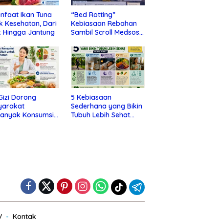
nfaat Ikan Tuna
“Bed Rotting”
k Kesehatan, Dari
Kebiasaan Rebahan
 Hingga Jantung
Sambil Scroll Medsos
yang Ternyata Tanda
Depresi
 Gizi Dorong
5 Kebiasaan
yarakat
Sederhana yang Bikin
banyak Konsumsi
Tubuh Lebih Sehat
nan Utuh untuk
Tanpa Ribet
a Kesehatan
V
Kontak