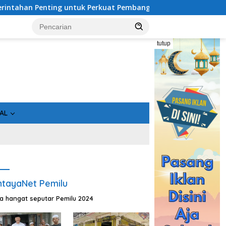
nting untuk Perkuat Pembangunan Desa
Usai Tahan 5 Ko
tutup
AL
tayaNet Pemilu
ta hangat seputar Pemilu 2024