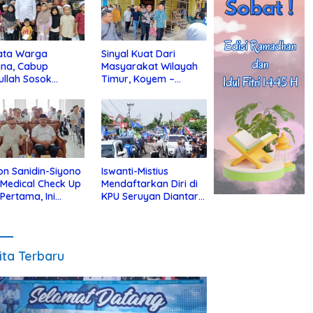
ata Warga
Sinyal Kuat Dari
ina, Cabup
Masyarakat Wilayah
ullah Sosok
Timur, Koyem –
jius Dekat Dengan
Supian Hadi Blusukan
 Yatim
di Kotim
on Sanidin-Siyono
Iswanti-Mistius
i Medical Check Up
Mendaftarkan Diri di
 Pertama, Ini
KPU Seruyan Diantar
an
Diiringi Ribuan
gecekannya
Pendukung
ita Terbaru