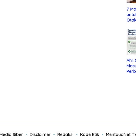
7 Ma
untu
Otak
Ahli
Mas
Per
Maka
Jag
edia Siber
Disclaimer
Redaksi
Kode Etik
MentayaNet T