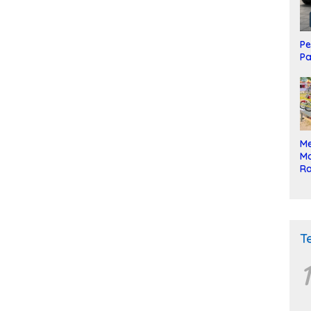
Pe
Pa
Me
Mo
Ra
ke
T
1