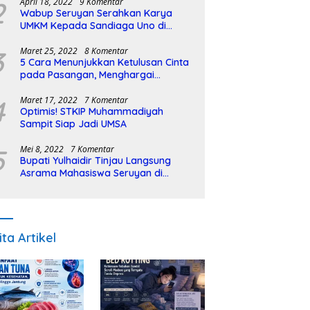
2
April 18, 2022
9 Komentar
Wabup Seruyan Serahkan Karya
UMKM Kepada Sandiaga Uno di
Istiqlal Halal Expo
3
Maret 25, 2022
8 Komentar
5 Cara Menunjukkan Ketulusan Cinta
pada Pasangan, Menghargai
Sepenuh Hati
4
Maret 17, 2022
7 Komentar
Optimis! STKIP Muhammadiyah
Sampit Siap Jadi UMSA
5
Mei 8, 2022
7 Komentar
Bupati Yulhaidir Tinjau Langsung
Asrama Mahasiswa Seruyan di
Banjarmasin
ita Artikel