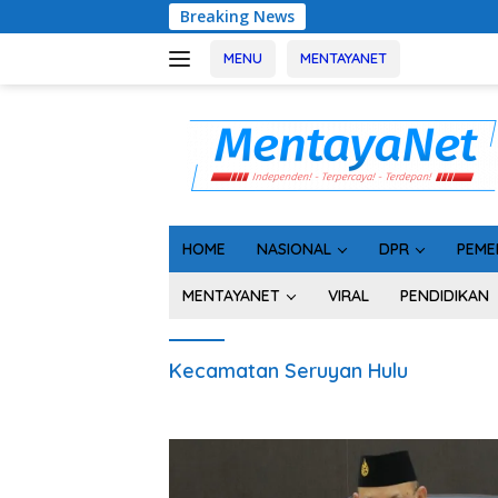
Langsung
Breaking News
Rak
ke
konten
MENU
MENTAYANET
HOME
NASIONAL
DPR
PEME
MENTAYANET
VIRAL
PENDIDIKAN
Kecamatan Seruyan Hulu