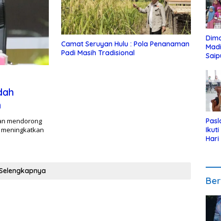
Dim
Camat Seruyan Hulu : Pola Penanaman
Mad
Padi Masih Tradisional
Saip
Reli
Anak
dah
n
yan mendorong
Pasl
 meningkatkan
Ikut
Hari
Urut
Pen
Selengkapnya
Ber