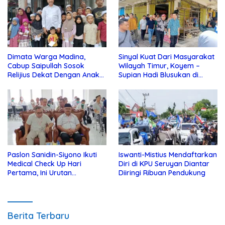
Dimata Warga Madina,
Sinyal Kuat Dari Masyarakat
Cabup Saipullah Sosok
Wilayah Timur, Koyem –
Relijius Dekat Dengan Anak
Supian Hadi Blusukan di
Yatim
Kotim
Paslon Sanidin-Siyono Ikuti
Iswanti-Mistius Mendaftarkan
Medical Check Up Hari
Diri di KPU Seruyan Diantar
Pertama, Ini Urutan
Diiringi Ribuan Pendukung
Pengecekannya
Berita Terbaru