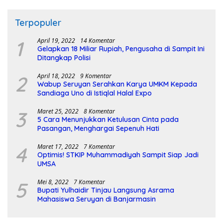
Terpopuler
1
April 19, 2022
14 Komentar
Gelapkan 18 Miliar Rupiah, Pengusaha di Sampit Ini
Ditangkap Polisi
2
April 18, 2022
9 Komentar
Wabup Seruyan Serahkan Karya UMKM Kepada
Sandiaga Uno di Istiqlal Halal Expo
3
Maret 25, 2022
8 Komentar
5 Cara Menunjukkan Ketulusan Cinta pada
Pasangan, Menghargai Sepenuh Hati
4
Maret 17, 2022
7 Komentar
Optimis! STKIP Muhammadiyah Sampit Siap Jadi
UMSA
5
Mei 8, 2022
7 Komentar
Bupati Yulhaidir Tinjau Langsung Asrama
Mahasiswa Seruyan di Banjarmasin