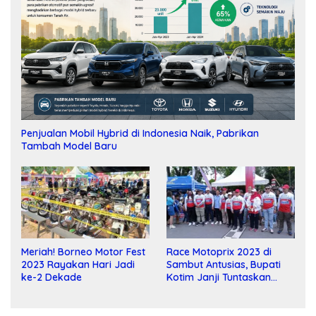
Penjualan Mobil Hybrid di Indonesia Naik, Pabrikan
Tambah Model Baru
Meriah! Borneo Motor Fest
Race Motoprix 2023 di
2023 Rayakan Hari Jadi
Sambut Antusias, Bupati
ke-2 Dekade
Kotim Janji Tuntaskan
Pembangunan Sirkuit