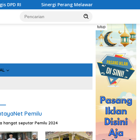
Sinergi Perang Melawan Narkoba di Kalimantan Tengah, GD
tutup
AL
tayaNet Pemilu
ta hangat seputar Pemilu 2024