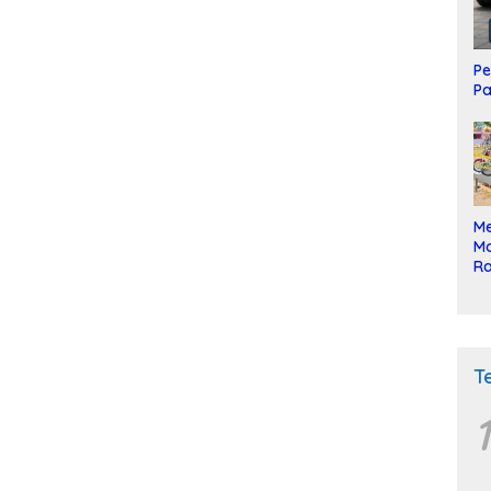
Pe
Pa
Me
Mo
Ra
ke
T
1