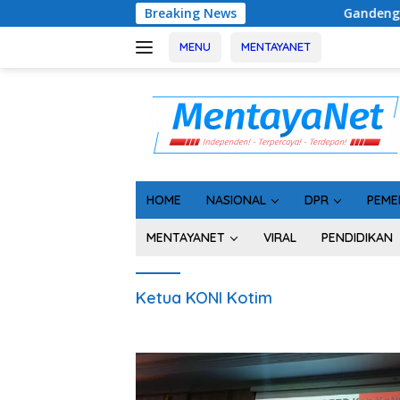
Langsung
Breaking News
Gandeng Bidan Sean, SMS
ke
konten
MENU
MENTAYANET
HOME
NASIONAL
DPR
PEME
MENTAYANET
VIRAL
PENDIDIKAN
Ketua KONI Kotim