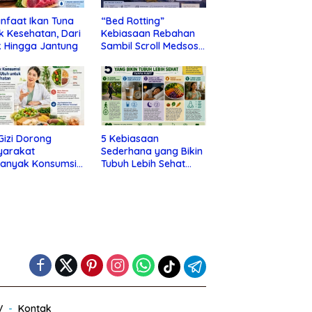
nfaat Ikan Tuna
“Bed Rotting”
k Kesehatan, Dari
Kebiasaan Rebahan
 Hingga Jantung
Sambil Scroll Medsos
yang Ternyata Tanda
Depresi
 Gizi Dorong
5 Kebiasaan
yarakat
Sederhana yang Bikin
banyak Konsumsi
Tubuh Lebih Sehat
nan Utuh untuk
Tanpa Ribet
a Kesehatan
V
Kontak