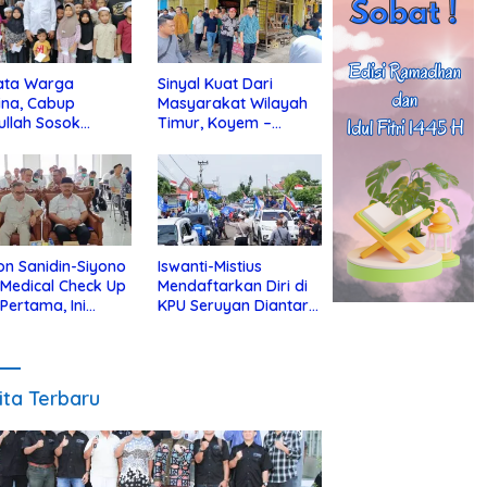
ata Warga
Sinyal Kuat Dari
ina, Cabup
Masyarakat Wilayah
ullah Sosok
Timur, Koyem –
jius Dekat Dengan
Supian Hadi Blusukan
 Yatim
di Kotim
on Sanidin-Siyono
Iswanti-Mistius
i Medical Check Up
Mendaftarkan Diri di
 Pertama, Ini
KPU Seruyan Diantar
an
Diiringi Ribuan
gecekannya
Pendukung
ita Terbaru