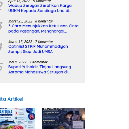
2
April 18, 2022
9 Komentar
Wabup Seruyan Serahkan Karya
UMKM Kepada Sandiaga Uno di
Istiqlal Halal Expo
3
Maret 25, 2022
8 Komentar
5 Cara Menunjukkan Ketulusan Cinta
pada Pasangan, Menghargai
Sepenuh Hati
4
Maret 17, 2022
7 Komentar
Optimis! STKIP Muhammadiyah
Sampit Siap Jadi UMSA
5
Mei 8, 2022
7 Komentar
Bupati Yulhaidir Tinjau Langsung
Asrama Mahasiswa Seruyan di
Banjarmasin
ita Artikel