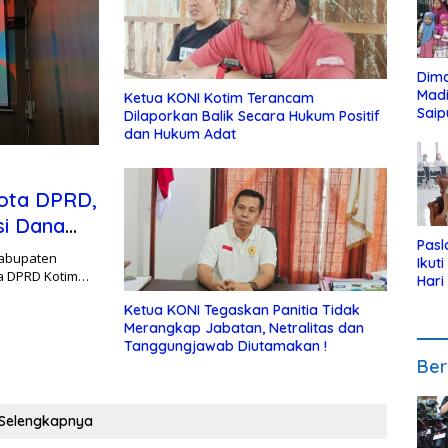
Dim
Mad
Ketua KONI Kotim Terancam
Saip
Dilaporkan Balik Secara Hukum Positif
Reli
dan Hukum Adat
Anak
gota DPRD,
si Dana
Pasl
Kabupaten
Ikut
ta DPRD Kotim…
Hari
Urut
Ketua KONI Tegaskan Panitia Tidak
Pen
Merangkap Jabatan, Netralitas dan
Tanggungjawab Diutamakan !
Ber
Selengkapnya