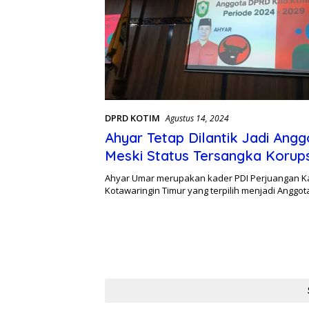
DPRD KOTIM
Agustus 14, 2024
Ahyar Tetap Dilantik Jadi Ang
Meski Status Tersangka Korup
KONI Kotim
Ahyar Umar merupakan kader PDI Perjuangan 
Kotawaringin Timur yang terpilih menjadi Anggo