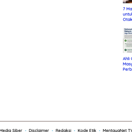
7 Ma
untu
Otak
Ahli
Mas
Per
Maka
Jag
edia Siber
Disclaimer
Redaksi
Kode Etik
MentayaNet T