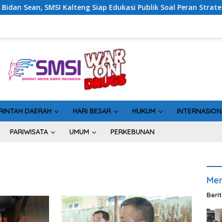
I Kalteng Siap Edukasi Publik Soal Peran Strategis DPD RI
RINTAH DAERAH
HARI BESAR
HUKUM
INTERNASION
PARIWISATA
UMUM
PERKEBUNAN
Men
Beri