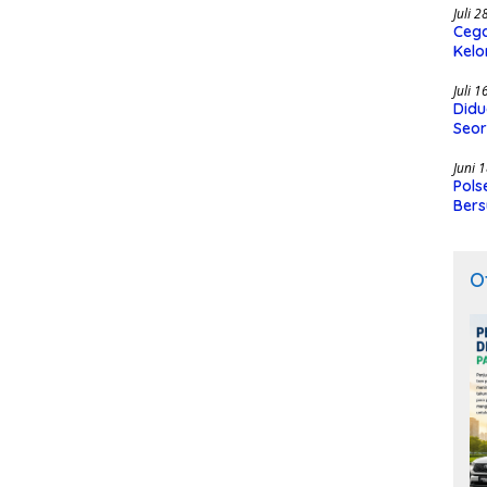
Juli 
Cega
Kelo
SMK
Juli 
Didu
Seor
Juni 
Pols
Bers
O