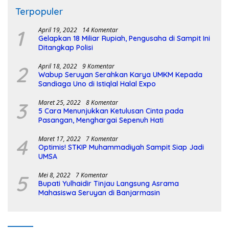
Terpopuler
1
April 19, 2022
14 Komentar
Gelapkan 18 Miliar Rupiah, Pengusaha di Sampit Ini
Ditangkap Polisi
2
April 18, 2022
9 Komentar
Wabup Seruyan Serahkan Karya UMKM Kepada
Sandiaga Uno di Istiqlal Halal Expo
3
Maret 25, 2022
8 Komentar
5 Cara Menunjukkan Ketulusan Cinta pada
Pasangan, Menghargai Sepenuh Hati
4
Maret 17, 2022
7 Komentar
Optimis! STKIP Muhammadiyah Sampit Siap Jadi
UMSA
5
Mei 8, 2022
7 Komentar
Bupati Yulhaidir Tinjau Langsung Asrama
Mahasiswa Seruyan di Banjarmasin