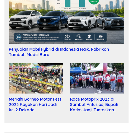
Penjualan Mobil Hybrid di Indonesia Naik, Pabrikan
Tambah Model Baru
Meriah! Borneo Motor Fest
Race Motoprix 2023 di
2023 Rayakan Hari Jadi
Sambut Antusias, Bupati
ke-2 Dekade
Kotim Janji Tuntaskan
Pembangunan Sirkuit