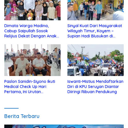
Dimata Warga Madina,
Sinyal Kuat Dari Masyarakat
Cabup Saipullah Sosok
Wilayah Timur, Koyem –
Relijius Dekat Dengan Anak
Supian Hadi Blusukan di
Yatim
Kotim
Paslon Sanidin-Siyono Ikuti
Iswanti-Mistius Mendaftarkan
Medical Check Up Hari
Diri di KPU Seruyan Diantar
Pertama, Ini Urutan
Diiringi Ribuan Pendukung
Pengecekannya
Berita Terbaru