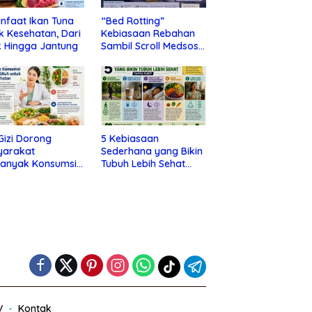
nfaat Ikan Tuna
“Bed Rotting”
k Kesehatan, Dari
Kebiasaan Rebahan
 Hingga Jantung
Sambil Scroll Medsos
yang Ternyata Tanda
Depresi
 Gizi Dorong
5 Kebiasaan
yarakat
Sederhana yang Bikin
banyak Konsumsi
Tubuh Lebih Sehat
nan Utuh untuk
Tanpa Ribet
a Kesehatan
V
Kontak