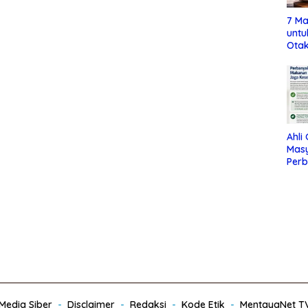
7 Ma
untu
Otak
Ahli
Mas
Per
Maka
Jag
edia Siber
Disclaimer
Redaksi
Kode Etik
MentayaNet T