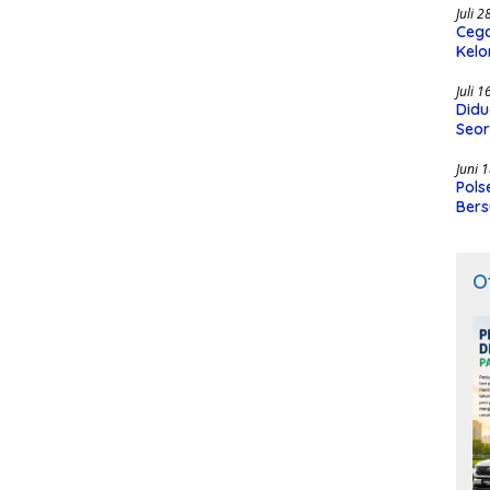
Juli 
Cega
Kelo
SMK
Juli 
Didu
Seor
Juni 
Pols
Bers
O