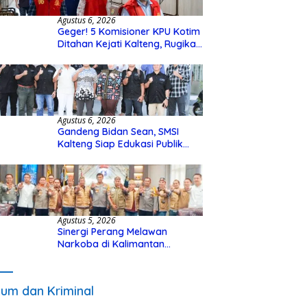
Agustus 6, 2026
Geger! 5 Komisioner KPU Kotim
Ditahan Kejati Kalteng, Rugikan
Negara Rp10 Miliar dari Dana
Hibah Rp40 Miliar
Agustus 6, 2026
Gandeng Bidan Sean, SMSI
Kalteng Siap Edukasi Publik
Soal Peran Strategis DPD RI
Agustus 5, 2026
Sinergi Perang Melawan
Narkoba di Kalimantan
Tengah, GDAN dan Kapolda
Kalteng Siapkan Deklarasi
Akbar
um dan Kriminal