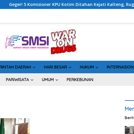
omisioner KPU Kotim Ditahan Kejati Kalteng, Rugikan Negara Rp
RINTAH DAERAH
HARI BESAR
HUKUM
INTERNASION
PARIWISATA
UMUM
PERKEBUNAN
Men
Beri