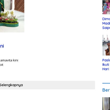
Dim
Mad
Saip
Reli
Anak
ni
amavita kini
Pasl
it
Ikut
Hari
Urut
Pen
Selengkapnya
Ber