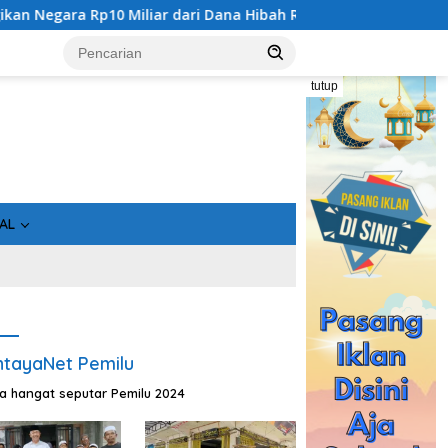
10 Miliar dari Dana Hibah Rp40 Miliar
Gandeng Bidan Se
tutup
AL
tayaNet Pemilu
ta hangat seputar Pemilu 2024