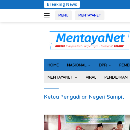
Langsung
Breaking News
Geger! 5 K
ke
konten
MENU
MENTAYANET
HOME
NASIONAL
DPR
PEME
MENTAYANET
VIRAL
PENDIDIKAN
Ketua Pengadilan Negeri Sampit