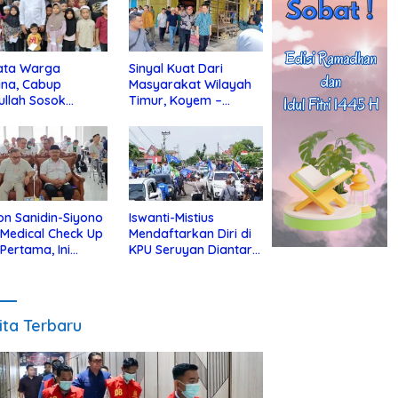
ata Warga
Sinyal Kuat Dari
ina, Cabup
Masyarakat Wilayah
ullah Sosok
Timur, Koyem –
jius Dekat Dengan
Supian Hadi Blusukan
 Yatim
di Kotim
on Sanidin-Siyono
Iswanti-Mistius
i Medical Check Up
Mendaftarkan Diri di
 Pertama, Ini
KPU Seruyan Diantar
an
Diiringi Ribuan
gecekannya
Pendukung
ita Terbaru