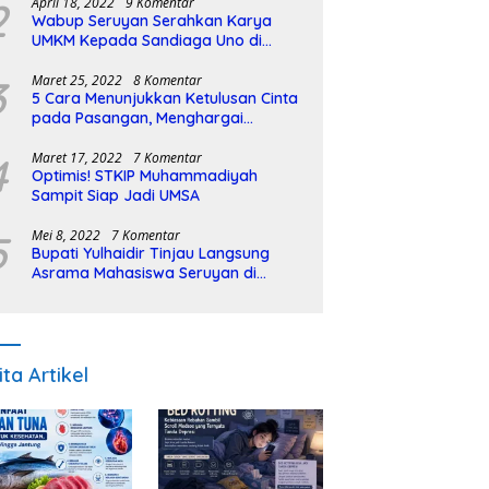
2
April 18, 2022
9 Komentar
Wabup Seruyan Serahkan Karya
UMKM Kepada Sandiaga Uno di
Istiqlal Halal Expo
3
Maret 25, 2022
8 Komentar
5 Cara Menunjukkan Ketulusan Cinta
pada Pasangan, Menghargai
Sepenuh Hati
4
Maret 17, 2022
7 Komentar
Optimis! STKIP Muhammadiyah
Sampit Siap Jadi UMSA
5
Mei 8, 2022
7 Komentar
Bupati Yulhaidir Tinjau Langsung
Asrama Mahasiswa Seruyan di
Banjarmasin
ita Artikel