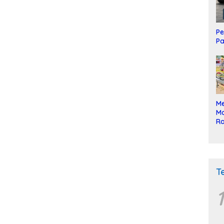
Pe
Pa
Me
Mo
Ra
ke
T
1