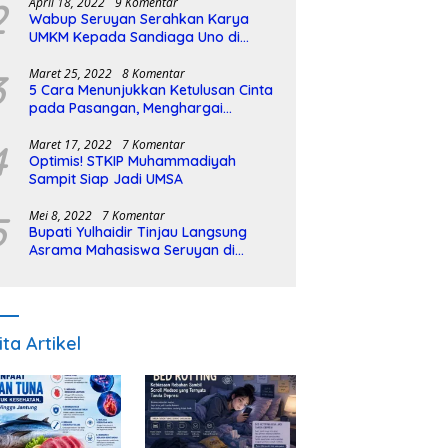
2
April 18, 2022
9 Komentar
Wabup Seruyan Serahkan Karya
UMKM Kepada Sandiaga Uno di
Istiqlal Halal Expo
3
Maret 25, 2022
8 Komentar
5 Cara Menunjukkan Ketulusan Cinta
pada Pasangan, Menghargai
Sepenuh Hati
4
Maret 17, 2022
7 Komentar
Optimis! STKIP Muhammadiyah
Sampit Siap Jadi UMSA
5
Mei 8, 2022
7 Komentar
Bupati Yulhaidir Tinjau Langsung
Asrama Mahasiswa Seruyan di
Banjarmasin
ita Artikel