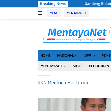
Langsung
Breaking News
Gandeng Bidan Sean, SMSI Kalt
ke
konten
MENU
MENTAYANET
HOME
NASIONAL
DPR
PEME
MENTAYANET
VIRAL
PENDIDIKAN
KKN Mentaya Hilir Utara