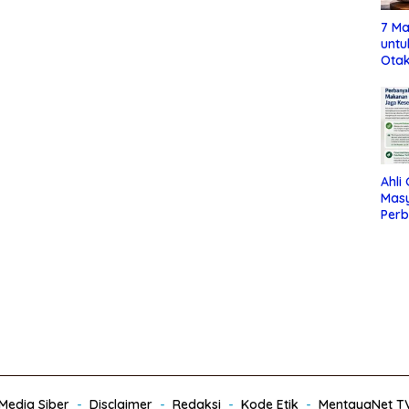
7 Ma
untu
Otak
Ahli
Mas
Per
Maka
Jag
edia Siber
Disclaimer
Redaksi
Kode Etik
MentayaNet T