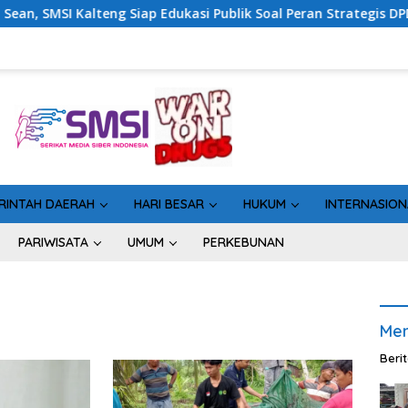
eng Siap Edukasi Publik Soal Peran Strategis DPD RI
Si
RINTAH DAERAH
HARI BESAR
HUKUM
INTERNASION
PARIWISATA
UMUM
PERKEBUNAN
Men
Beri