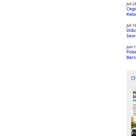
Juli 
Cega
Kelo
SMK
Juli 
Didu
Seor
Juni 
Pols
Bers
O