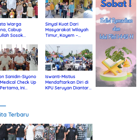
ata Warga
Sinyal Kuat Dari
ina, Cabup
Masyarakat Wilayah
ullah Sosok
Timur, Koyem –
jius Dekat Dengan
Supian Hadi Blusukan
 Yatim
di Kotim
on Sanidin-Siyono
Iswanti-Mistius
i Medical Check Up
Mendaftarkan Diri di
 Pertama, Ini
KPU Seruyan Diantar
an
Diiringi Ribuan
gecekannya
Pendukung
ita Terbaru