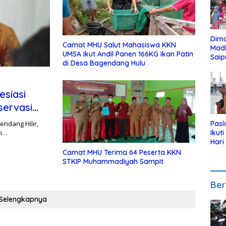
Dim
Camat MHU Salut Mahasiswa KKN
Mad
UMSA Ikut Andil Panen 166KG Ikan Patin
Saip
di Desa Bagendang Hulu
Reli
Anak
esiasi
servasi
endang Hilir,
Pasl
im…
Ikut
Hari
Urut
Camat MHU Terima 64 Peserta KKN
Pen
STKIP Muhammadiyah Sampit
Ber
Selengkapnya