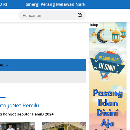
nergi Perang Melawan Narkoba di Kalimantan Tengah, GDAN da
tutup
AL
tayaNet Pemilu
ta hangat seputar Pemilu 2024