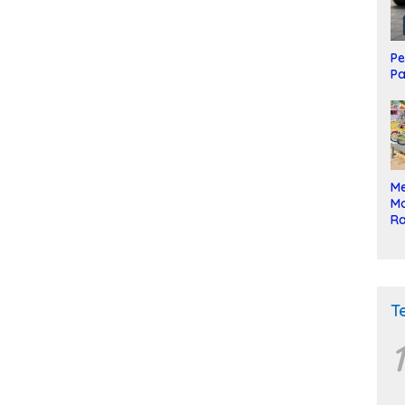
Pe
Pa
Me
Mo
Ra
ke
T
1