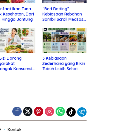
nfaat Ikan Tuna
“Bed Rotting”
k Kesehatan, Dari
Kebiasaan Rebahan
 Hingga Jantung
Sambil Scroll Medsos
yang Ternyata Tanda
Depresi
 Gizi Dorong
5 Kebiasaan
yarakat
Sederhana yang Bikin
banyak Konsumsi
Tubuh Lebih Sehat
nan Utuh untuk
Tanpa Ribet
a Kesehatan
V
Kontak