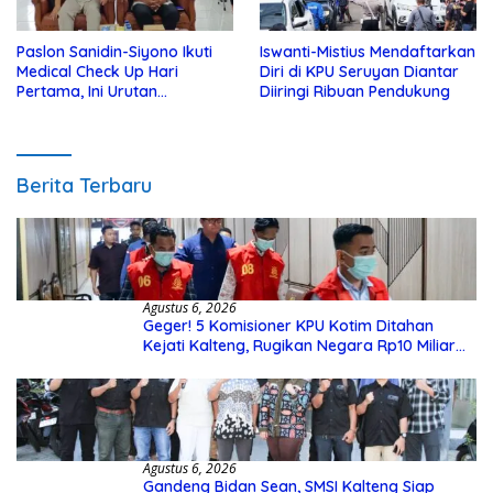
Paslon Sanidin-Siyono Ikuti
Iswanti-Mistius Mendaftarkan
Medical Check Up Hari
Diri di KPU Seruyan Diantar
Pertama, Ini Urutan
Diiringi Ribuan Pendukung
Pengecekannya
Berita Terbaru
Agustus 6, 2026
Geger! 5 Komisioner KPU Kotim Ditahan
Kejati Kalteng, Rugikan Negara Rp10 Miliar
dari Dana Hibah Rp40 Miliar
Agustus 6, 2026
Gandeng Bidan Sean, SMSI Kalteng Siap