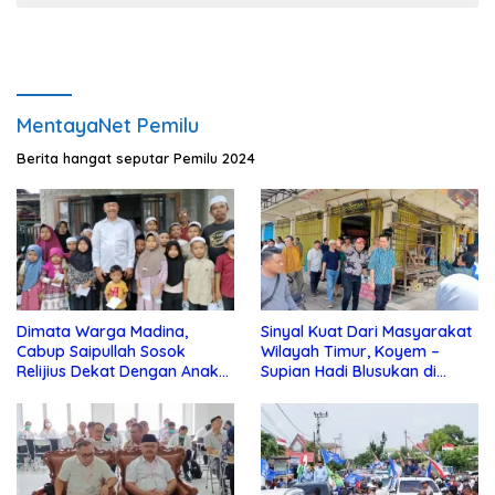
MentayaNet Pemilu
Berita hangat seputar Pemilu 2024
Dimata Warga Madina,
Sinyal Kuat Dari Masyarakat
Cabup Saipullah Sosok
Wilayah Timur, Koyem –
Relijius Dekat Dengan Anak
Supian Hadi Blusukan di
Yatim
Kotim