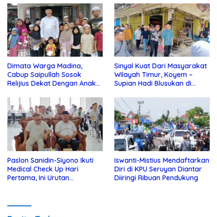
Dimata Warga Madina,
Sinyal Kuat Dari Masyarakat
Cabup Saipullah Sosok
Wilayah Timur, Koyem –
Relijius Dekat Dengan Anak
Supian Hadi Blusukan di
Yatim
Kotim
Paslon Sanidin-Siyono Ikuti
Iswanti-Mistius Mendaftarkan
Medical Check Up Hari
Diri di KPU Seruyan Diantar
Pertama, Ini Urutan
Diiringi Ribuan Pendukung
Pengecekannya