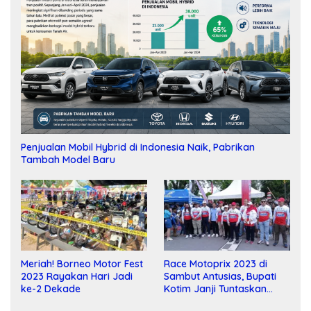
Penjualan Mobil Hybrid di Indonesia Naik, Pabrikan
Tambah Model Baru
Meriah! Borneo Motor Fest
Race Motoprix 2023 di
2023 Rayakan Hari Jadi
Sambut Antusias, Bupati
ke-2 Dekade
Kotim Janji Tuntaskan
Pembangunan Sirkuit