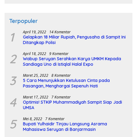
Terpopuler
1
April 19, 2022
14 Komentar
Gelapkan 18 Miliar Rupiah, Pengusaha di Sampit Ini
Ditangkap Polisi
2
April 18, 2022
9 Komentar
Wabup Seruyan Serahkan Karya UMKM Kepada
Sandiaga Uno di Istiqlal Halal Expo
3
Maret 25, 2022
8 Komentar
5 Cara Menunjukkan Ketulusan Cinta pada
Pasangan, Menghargai Sepenuh Hati
4
Maret 17, 2022
7 Komentar
Optimis! STKIP Muhammadiyah Sampit Siap Jadi
UMSA
5
Mei 8, 2022
7 Komentar
Bupati Yulhaidir Tinjau Langsung Asrama
Mahasiswa Seruyan di Banjarmasin