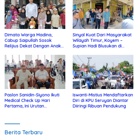
Dimata Warga Madina,
Sinyal Kuat Dari Masyarakat
Cabup Saipullah Sosok
Wilayah Timur, Koyem –
Relijius Dekat Dengan Anak
Supian Hadi Blusukan di
Yatim
Kotim
Paslon Sanidin-Siyono Ikuti
Iswanti-Mistius Mendaftarkan
Medical Check Up Hari
Diri di KPU Seruyan Diantar
Pertama, Ini Urutan
Diiringi Ribuan Pendukung
Pengecekannya
Berita Terbaru