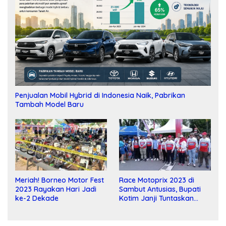
Penjualan Mobil Hybrid di Indonesia Naik, Pabrikan
Tambah Model Baru
Meriah! Borneo Motor Fest
Race Motoprix 2023 di
2023 Rayakan Hari Jadi
Sambut Antusias, Bupati
ke-2 Dekade
Kotim Janji Tuntaskan
Pembangunan Sirkuit