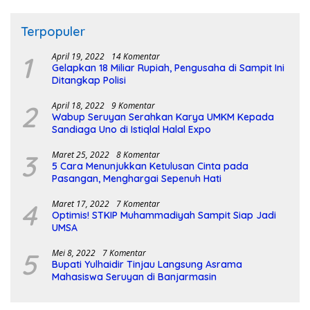
Terpopuler
1
April 19, 2022
14 Komentar
Gelapkan 18 Miliar Rupiah, Pengusaha di Sampit Ini
Ditangkap Polisi
2
April 18, 2022
9 Komentar
Wabup Seruyan Serahkan Karya UMKM Kepada
Sandiaga Uno di Istiqlal Halal Expo
3
Maret 25, 2022
8 Komentar
5 Cara Menunjukkan Ketulusan Cinta pada
Pasangan, Menghargai Sepenuh Hati
4
Maret 17, 2022
7 Komentar
Optimis! STKIP Muhammadiyah Sampit Siap Jadi
UMSA
5
Mei 8, 2022
7 Komentar
Bupati Yulhaidir Tinjau Langsung Asrama
Mahasiswa Seruyan di Banjarmasin