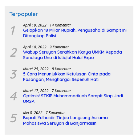
Terpopuler
1
April 19, 2022
14 Komentar
Gelapkan 18 Miliar Rupiah, Pengusaha di Sampit Ini
Ditangkap Polisi
2
April 18, 2022
9 Komentar
Wabup Seruyan Serahkan Karya UMKM Kepada
Sandiaga Uno di Istiqlal Halal Expo
3
Maret 25, 2022
8 Komentar
5 Cara Menunjukkan Ketulusan Cinta pada
Pasangan, Menghargai Sepenuh Hati
4
Maret 17, 2022
7 Komentar
Optimis! STKIP Muhammadiyah Sampit Siap Jadi
UMSA
5
Mei 8, 2022
7 Komentar
Bupati Yulhaidir Tinjau Langsung Asrama
Mahasiswa Seruyan di Banjarmasin