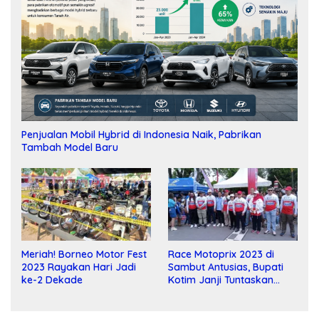
Penjualan Mobil Hybrid di Indonesia Naik, Pabrikan
Tambah Model Baru
Meriah! Borneo Motor Fest
Race Motoprix 2023 di
2023 Rayakan Hari Jadi
Sambut Antusias, Bupati
ke-2 Dekade
Kotim Janji Tuntaskan
Pembangunan Sirkuit