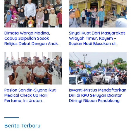
Dimata Warga Madina,
Sinyal Kuat Dari Masyarakat
Cabup Saipullah Sosok
Wilayah Timur, Koyem –
Relijius Dekat Dengan Anak
Supian Hadi Blusukan di
Yatim
Kotim
Paslon Sanidin-Siyono Ikuti
Iswanti-Mistius Mendaftarkan
Medical Check Up Hari
Diri di KPU Seruyan Diantar
Pertama, Ini Urutan
Diiringi Ribuan Pendukung
Pengecekannya
Berita Terbaru