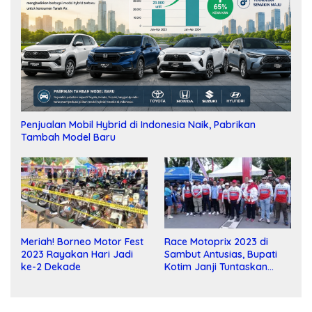
Penjualan Mobil Hybrid di Indonesia Naik, Pabrikan
Tambah Model Baru
Meriah! Borneo Motor Fest
Race Motoprix 2023 di
2023 Rayakan Hari Jadi
Sambut Antusias, Bupati
ke-2 Dekade
Kotim Janji Tuntaskan
Pembangunan Sirkuit