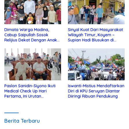
Dimata Warga Madina,
Sinyal Kuat Dari Masyarakat
Cabup Saipullah Sosok
Wilayah Timur, Koyem –
Relijius Dekat Dengan Anak
Supian Hadi Blusukan di
Yatim
Kotim
Paslon Sanidin-Siyono Ikuti
Iswanti-Mistius Mendaftarkan
Medical Check Up Hari
Diri di KPU Seruyan Diantar
Pertama, Ini Urutan
Diiringi Ribuan Pendukung
Pengecekannya
Berita Terbaru