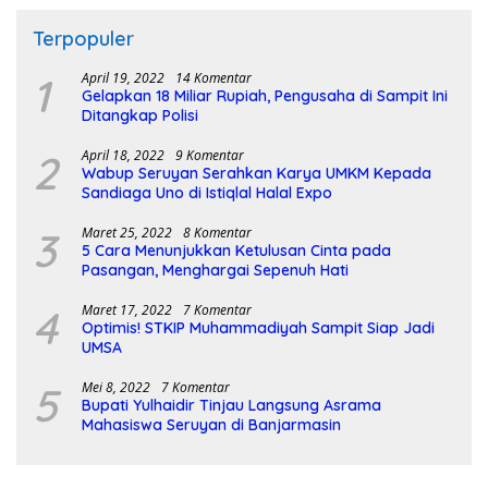
Terpopuler
1
April 19, 2022
14 Komentar
Gelapkan 18 Miliar Rupiah, Pengusaha di Sampit Ini
Ditangkap Polisi
2
April 18, 2022
9 Komentar
Wabup Seruyan Serahkan Karya UMKM Kepada
Sandiaga Uno di Istiqlal Halal Expo
3
Maret 25, 2022
8 Komentar
5 Cara Menunjukkan Ketulusan Cinta pada
Pasangan, Menghargai Sepenuh Hati
4
Maret 17, 2022
7 Komentar
Optimis! STKIP Muhammadiyah Sampit Siap Jadi
UMSA
5
Mei 8, 2022
7 Komentar
Bupati Yulhaidir Tinjau Langsung Asrama
Mahasiswa Seruyan di Banjarmasin