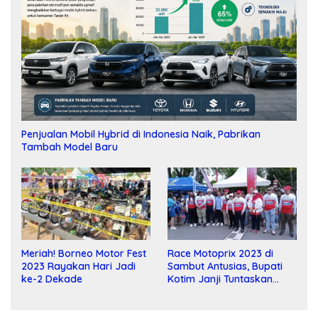
Penjualan Mobil Hybrid di Indonesia Naik, Pabrikan
Tambah Model Baru
Meriah! Borneo Motor Fest
Race Motoprix 2023 di
2023 Rayakan Hari Jadi
Sambut Antusias, Bupati
ke-2 Dekade
Kotim Janji Tuntaskan
Pembangunan Sirkuit