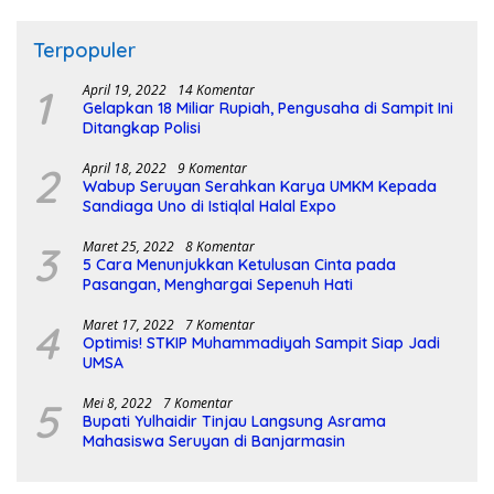
Terpopuler
1
April 19, 2022
14 Komentar
Gelapkan 18 Miliar Rupiah, Pengusaha di Sampit Ini
Ditangkap Polisi
2
April 18, 2022
9 Komentar
Wabup Seruyan Serahkan Karya UMKM Kepada
Sandiaga Uno di Istiqlal Halal Expo
3
Maret 25, 2022
8 Komentar
5 Cara Menunjukkan Ketulusan Cinta pada
Pasangan, Menghargai Sepenuh Hati
4
Maret 17, 2022
7 Komentar
Optimis! STKIP Muhammadiyah Sampit Siap Jadi
UMSA
5
Mei 8, 2022
7 Komentar
Bupati Yulhaidir Tinjau Langsung Asrama
Mahasiswa Seruyan di Banjarmasin