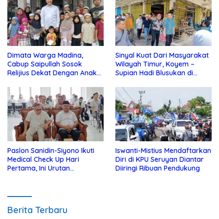
Dimata Warga Madina,
Sinyal Kuat Dari Masyarakat
Cabup Saipullah Sosok
Wilayah Timur, Koyem –
Relijius Dekat Dengan Anak
Supian Hadi Blusukan di
Yatim
Kotim
Paslon Sanidin-Siyono Ikuti
Iswanti-Mistius Mendaftarkan
Medical Check Up Hari
Diri di KPU Seruyan Diantar
Pertama, Ini Urutan
Diiringi Ribuan Pendukung
Pengecekannya
Berita Terbaru