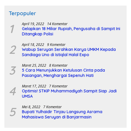
Terpopuler
1
April 19, 2022
14 Komentar
Gelapkan 18 Miliar Rupiah, Pengusaha di Sampit Ini
Ditangkap Polisi
2
April 18, 2022
9 Komentar
Wabup Seruyan Serahkan Karya UMKM Kepada
Sandiaga Uno di Istiqlal Halal Expo
3
Maret 25, 2022
8 Komentar
5 Cara Menunjukkan Ketulusan Cinta pada
Pasangan, Menghargai Sepenuh Hati
4
Maret 17, 2022
7 Komentar
Optimis! STKIP Muhammadiyah Sampit Siap Jadi
UMSA
5
Mei 8, 2022
7 Komentar
Bupati Yulhaidir Tinjau Langsung Asrama
Mahasiswa Seruyan di Banjarmasin