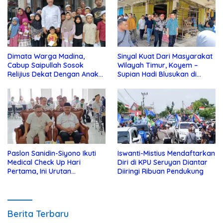
Dimata Warga Madina,
Sinyal Kuat Dari Masyarakat
Cabup Saipullah Sosok
Wilayah Timur, Koyem –
Relijius Dekat Dengan Anak
Supian Hadi Blusukan di
Yatim
Kotim
Paslon Sanidin-Siyono Ikuti
Iswanti-Mistius Mendaftarkan
Medical Check Up Hari
Diri di KPU Seruyan Diantar
Pertama, Ini Urutan
Diiringi Ribuan Pendukung
Pengecekannya
Berita Terbaru