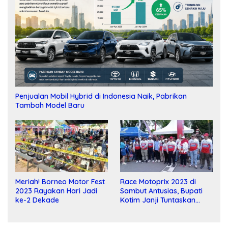
Penjualan Mobil Hybrid di Indonesia Naik, Pabrikan
Tambah Model Baru
Meriah! Borneo Motor Fest
Race Motoprix 2023 di
2023 Rayakan Hari Jadi
Sambut Antusias, Bupati
ke-2 Dekade
Kotim Janji Tuntaskan
Pembangunan Sirkuit