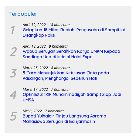
Terpopuler
1
April 19, 2022
14 Komentar
Gelapkan 18 Miliar Rupiah, Pengusaha di Sampit Ini
Ditangkap Polisi
2
April 18, 2022
9 Komentar
Wabup Seruyan Serahkan Karya UMKM Kepada
Sandiaga Uno di Istiqlal Halal Expo
3
Maret 25, 2022
8 Komentar
5 Cara Menunjukkan Ketulusan Cinta pada
Pasangan, Menghargai Sepenuh Hati
4
Maret 17, 2022
7 Komentar
Optimis! STKIP Muhammadiyah Sampit Siap Jadi
UMSA
5
Mei 8, 2022
7 Komentar
Bupati Yulhaidir Tinjau Langsung Asrama
Mahasiswa Seruyan di Banjarmasin