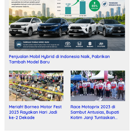
Penjualan Mobil Hybrid di Indonesia Naik, Pabrikan
Tambah Model Baru
Meriah! Borneo Motor Fest
Race Motoprix 2023 di
2023 Rayakan Hari Jadi
Sambut Antusias, Bupati
ke-2 Dekade
Kotim Janji Tuntaskan
Pembangunan Sirkuit