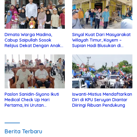
Dimata Warga Madina,
Sinyal Kuat Dari Masyarakat
Cabup Saipullah Sosok
Wilayah Timur, Koyem –
Relijius Dekat Dengan Anak
Supian Hadi Blusukan di
Yatim
Kotim
Paslon Sanidin-Siyono Ikuti
Iswanti-Mistius Mendaftarkan
Medical Check Up Hari
Diri di KPU Seruyan Diantar
Pertama, Ini Urutan
Diiringi Ribuan Pendukung
Pengecekannya
Berita Terbaru