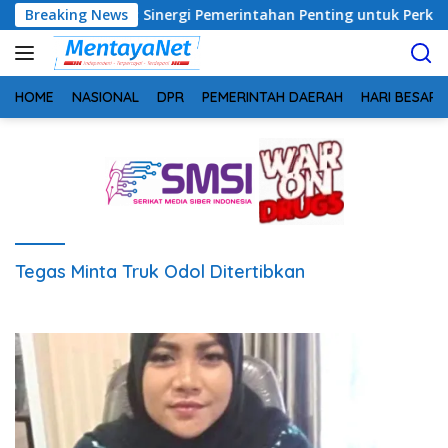
Langsung
ng, Safrudin: Sinergi Pemerintahan Penting untuk Perkuat Pem
Breaking News
ke
konten
HOME
NASIONAL
DPR
PEMERINTAH DAERAH
HARI BESAR
Tegas Minta Truk Odol Ditertibkan