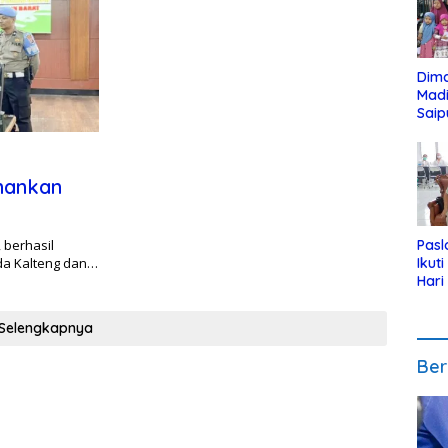
Dim
Mad
Saip
Reli
Anak
mankan
 berhasil
Pasl
lda Kalteng dan…
Ikut
Hari
Urut
Pen
Selengkapnya
Ber