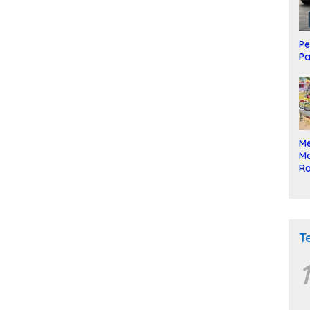
Pe
Pa
Me
Mo
Ra
ke
T
1