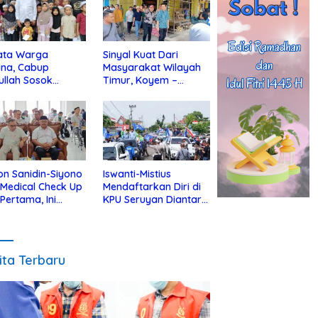
ata Warga
Sinyal Kuat Dari
ina, Cabup
Masyarakat Wilayah
ullah Sosok
Timur, Koyem –
jius Dekat Dengan
Supian Hadi Blusukan
 Yatim
di Kotim
on Sanidin-Siyono
Iswanti-Mistius
i Medical Check Up
Mendaftarkan Diri di
 Pertama, Ini
KPU Seruyan Diantar
an
Diiringi Ribuan
gecekannya
Pendukung
ita Terbaru