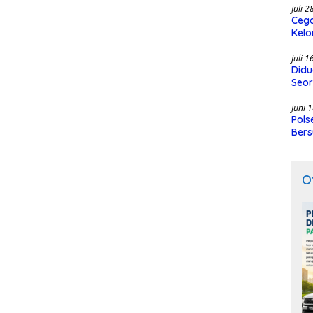
Juli 
Cega
Kelo
SMK
Juli 
Didu
Seor
Juni 
Pols
Bers
O