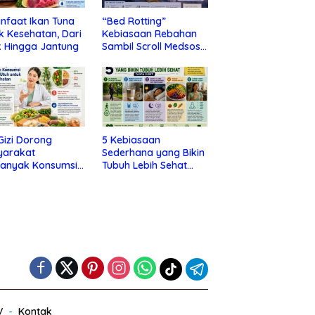
nfaat Ikan Tuna
“Bed Rotting”
k Kesehatan, Dari
Kebiasaan Rebahan
 Hingga Jantung
Sambil Scroll Medsos
yang Ternyata Tanda
Depresi
 Gizi Dorong
5 Kebiasaan
yarakat
Sederhana yang Bikin
banyak Konsumsi
Tubuh Lebih Sehat
nan Utuh untuk
Tanpa Ribet
a Kesehatan
V
Kontak