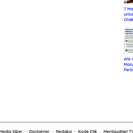
7 Ma
untu
Otak
Ahli
Mas
Per
Maka
Jag
edia Siber
Disclaimer
Redaksi
Kode Etik
MentayaNet T