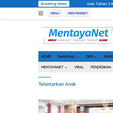
Langsung
Breaking News
Usai Tahan 5 Komisioner KPU 
ke
konten
MENU
MENTAYANET
HOME
NASIONAL
DPR
PEME
MENTAYANET
VIRAL
PENDIDIKAN
Telantarkan Anak