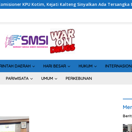
Kotim, Kejati Kalteng Sinyalkan Ada Tersangka Baru di Kasus H
RINTAH DAERAH
HARI BESAR
HUKUM
INTERNASION
PARIWISATA
UMUM
PERKEBUNAN
Men
Beri