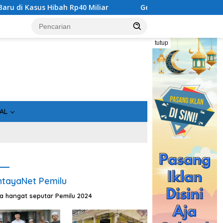
ibah Rp40 Miliar
Geger! 5 Komisioner KPU Kotim Ditahan
tutup
AL
tayaNet Pemilu
ta hangat seputar Pemilu 2024