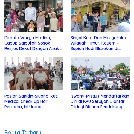
Dimata Warga Madina,
Sinyal Kuat Dari Masyarakat
Cabup Saipullah Sosok
Wilayah Timur, Koyem –
Relijius Dekat Dengan Anak
Supian Hadi Blusukan di
Yatim
Kotim
Paslon Sanidin-Siyono Ikuti
Iswanti-Mistius Mendaftarkan
Medical Check Up Hari
Diri di KPU Seruyan Diantar
Pertama, Ini Urutan
Diiringi Ribuan Pendukung
Pengecekannya
Berita Terbaru