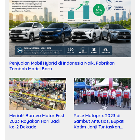
Penjualan Mobil Hybrid di Indonesia Naik, Pabrikan
Tambah Model Baru
Meriah! Borneo Motor Fest
Race Motoprix 2023 di
2023 Rayakan Hari Jadi
Sambut Antusias, Bupati
ke-2 Dekade
Kotim Janji Tuntaskan
Pembangunan Sirkuit