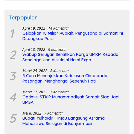
Terpopuler
1
April 19, 2022
14 Komentar
Gelapkan 18 Miliar Rupiah, Pengusaha di Sampit Ini
Ditangkap Polisi
2
April 18, 2022
9 Komentar
Wabup Seruyan Serahkan Karya UMKM Kepada
Sandiaga Uno di Istiqlal Halal Expo
3
Maret 25, 2022
8 Komentar
5 Cara Menunjukkan Ketulusan Cinta pada
Pasangan, Menghargai Sepenuh Hati
4
Maret 17, 2022
7 Komentar
Optimis! STKIP Muhammadiyah Sampit Siap Jadi
UMSA
5
Mei 8, 2022
7 Komentar
Bupati Yulhaidir Tinjau Langsung Asrama
Mahasiswa Seruyan di Banjarmasin