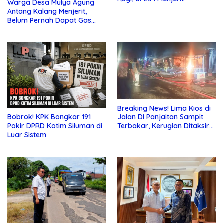
Warga Desa Mulya Agung
Antang Kalang Menjerit,
Belum Pernah Dapat Gas
dan Pupuk Subsidi, Tapi
Pajak Selalu Ditagih
Breaking News! Lima Kios di
Jalan DI Panjaitan Sampit
Bobrok! KPK Bongkar 191
Terbakar, Kerugian Ditaksir
Pokir DPRD Kotim Siluman di
Ratusan Juta
Luar Sistem