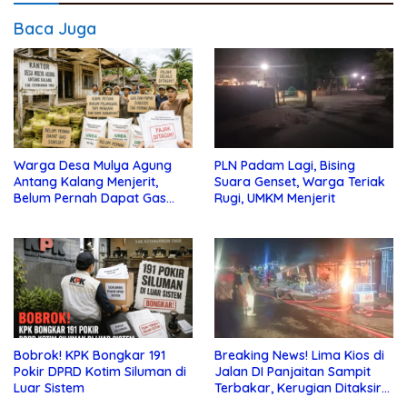
Baca Juga
Warga Desa Mulya Agung
PLN Padam Lagi, Bising
Antang Kalang Menjerit,
Suara Genset, Warga Teriak
Belum Pernah Dapat Gas
Rugi, UMKM Menjerit
dan Pupuk Subsidi, Tapi
Pajak Selalu Ditagih
Bobrok! KPK Bongkar 191
Breaking News! Lima Kios di
Pokir DPRD Kotim Siluman di
Jalan DI Panjaitan Sampit
Luar Sistem
Terbakar, Kerugian Ditaksir
Ratusan Juta