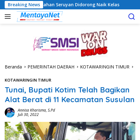
Langsung
Olahan Seruyan Didorong Naik Kelas
Breaking News
Geger! 5 Komisione
ke
konten
Beranda
PEMERINTAH DAERAH
KOTAWARINGIN TIMUR
KOTAWARINGIN TIMUR
Tunai, Bupati Kotim Telah Bagikan
Alat Berat di 11 Kecamatan Susulan
Annisa Kharisma, S.Pd
Juli 30, 2022