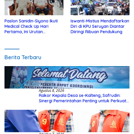
Paslon Sanidin-Siyono Ikuti
Iswanti-Mistius Mendaftarkan
Medical Check Up Hari
Diri di KPU Seruyan Diantar
Pertama, Ini Urutan
Diiringi Ribuan Pendukung
Pengecekannya
Berita Terbaru
Agustus 8, 2026
Rakor Kepala Desa se-Kalteng, Safrudin:
Sinergi Pemerintahan Penting untuk Perkuat
Pembangunan Desa