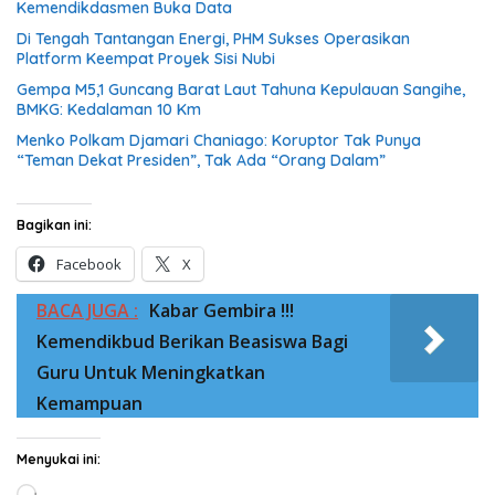
Kemendikdasmen Buka Data
Di Tengah Tantangan Energi, PHM Sukses Operasikan
Platform Keempat Proyek Sisi Nubi
Gempa M5,1 Guncang Barat Laut Tahuna Kepulauan Sangihe,
BMKG: Kedalaman 10 Km
Menko Polkam Djamari Chaniago: Koruptor Tak Punya
“Teman Dekat Presiden”, Tak Ada “Orang Dalam”
Bagikan ini:
Facebook
X
BACA JUGA :
Kabar Gembira !!!
Kemendikbud Berikan Beasiswa Bagi
Guru Untuk Meningkatkan
Kemampuan
Menyukai ini:
Memuat...