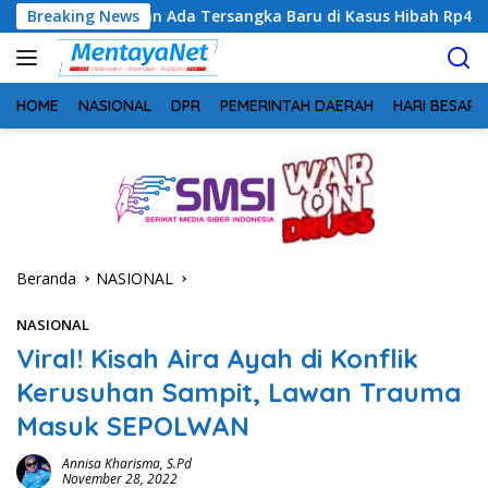
Langsung
kan Ada Tersangka Baru di Kasus Hibah Rp40 Miliar
Breaking News
Gege
ke
konten
HOME
NASIONAL
DPR
PEMERINTAH DAERAH
HARI BESAR
Beranda
NASIONAL
NASIONAL
Viral! Kisah Aira Ayah di Konflik
Kerusuhan Sampit, Lawan Trauma
Masuk SEPOLWAN
Annisa Kharisma, S.Pd
November 28, 2022