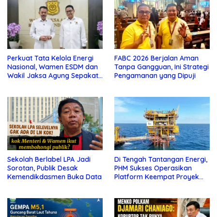
Perkuat Tata Kelola Energi
FABC 2026 Berjalan Aman
Nasional, Wamen ESDM dan
Tanpa Gangguan, Ini Strategi
Wakil Jaksa Agung Sepakat
Pengamanan yang Dipuji
Perketat Pengawalan Hukum
Sekolah Berlabel LPA Jadi
Di Tengah Tantangan Energi,
Sorotan, Publik Desak
PHM Sukses Operasikan
Kemendikdasmen Buka Data
Platform Keempat Proyek
Sisi Nubi