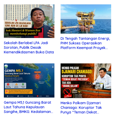
Di Tengah Tantangan Energi,
Sekolah Berlabel LPA Jadi
PHM Sukses Operasikan
Sorotan, Publik Desak
Platform Keempat Proyek
Kemendikdasmen Buka Data
Sisi Nubi
Gempa M5,1 Guncang Barat
Menko Polkam Djamari
Laut Tahuna Kepulauan
Chaniago: Koruptor Tak
Sangihe, BMKG: Kedalaman
Punya “Teman Dekat