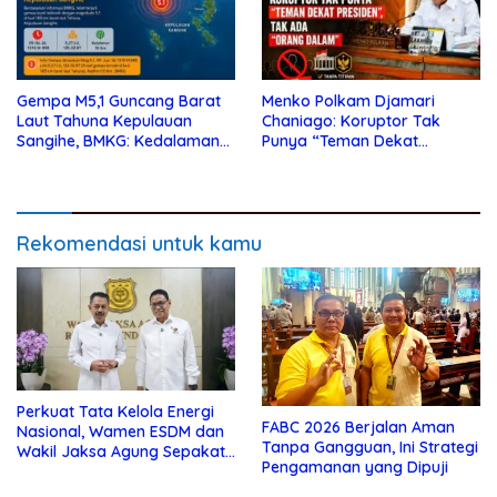
Gempa M5,1 Guncang Barat
Menko Polkam Djamari
Laut Tahuna Kepulauan
Chaniago: Koruptor Tak
Sangihe, BMKG: Kedalaman
Punya “Teman Dekat
10 Km
Presiden”, Tak Ada “Orang
Dalam”
Rekomendasi untuk kamu
Perkuat Tata Kelola Energi
FABC 2026 Berjalan Aman
Nasional, Wamen ESDM dan
Tanpa Gangguan, Ini Strategi
Wakil Jaksa Agung Sepakat
Pengamanan yang Dipuji
Perketat Pengawalan Hukum