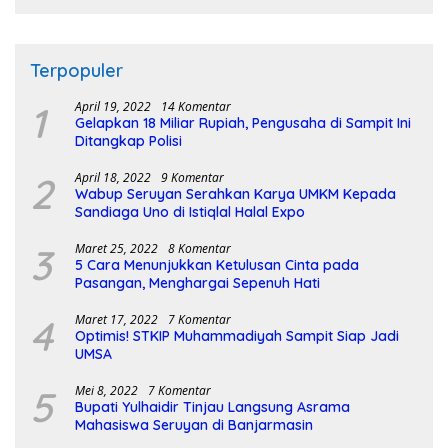
Terpopuler
1
April 19, 2022
14 Komentar
Gelapkan 18 Miliar Rupiah, Pengusaha di Sampit Ini
Ditangkap Polisi
2
April 18, 2022
9 Komentar
Wabup Seruyan Serahkan Karya UMKM Kepada
Sandiaga Uno di Istiqlal Halal Expo
3
Maret 25, 2022
8 Komentar
5 Cara Menunjukkan Ketulusan Cinta pada
Pasangan, Menghargai Sepenuh Hati
4
Maret 17, 2022
7 Komentar
Optimis! STKIP Muhammadiyah Sampit Siap Jadi
UMSA
5
Mei 8, 2022
7 Komentar
Bupati Yulhaidir Tinjau Langsung Asrama
Mahasiswa Seruyan di Banjarmasin