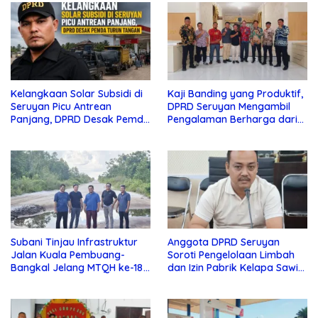
Kelangkaan Solar Subsidi di
Kaji Banding yang Produktif,
Seruyan Picu Antrean
DPRD Seruyan Mengambil
Panjang, DPRD Desak Pemda
Pengalaman Berharga dari
Turun Tangan
Lamandau
Subani Tinjau Infrastruktur
Anggota DPRD Seruyan
Jalan Kuala Pembuang-
Soroti Pengelolaan Limbah
Bangkal Jelang MTQH ke-18
dan Izin Pabrik Kelapa Sawit
Seruyan
PT Jaya Oleo Sejahtera