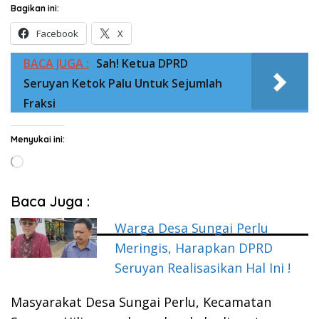
Bagikan ini:
Facebook
X
BACA JUGA :
Sah! Ketua DPRD
Seruyan Ketok Palu Untuk Sejumlah
Fraksi
Menyukai ini:
Memuat...
Baca Juga :
Warga Desa Sungai Perlu
Meringis, Harapkan DPRD
Seruyan Realisasikan Hal Ini !
Masyarakat Desa Sungai Perlu, Kecamatan