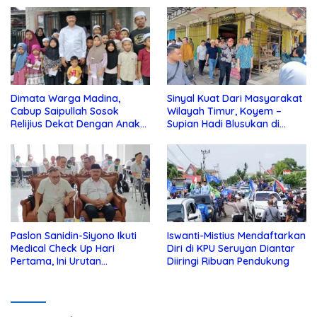
Dimata Warga Madina,
Sinyal Kuat Dari Masyarakat
Cabup Saipullah Sosok
Wilayah Timur, Koyem –
Relijius Dekat Dengan Anak
Supian Hadi Blusukan di
Yatim
Kotim
Paslon Sanidin-Siyono Ikuti
Iswanti-Mistius Mendaftarkan
Medical Check Up Hari
Diri di KPU Seruyan Diantar
Pertama, Ini Urutan
Diiringi Ribuan Pendukung
Pengecekannya