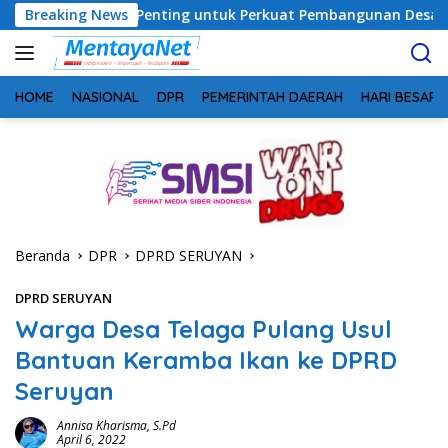
Langsung
an Penting untuk Perkuat Pembangunan Desa
Breaking News
Usai Tahan
ke
konten
HOME
NASIONAL
DPR
PEMERINTAH DAERAH
HARI BESAR
Beranda
DPR
DPRD SERUYAN
DPRD SERUYAN
Warga Desa Telaga Pulang Usul
Bantuan Keramba Ikan ke DPRD
Seruyan
Annisa Kharisma, S.Pd
April 6, 2022