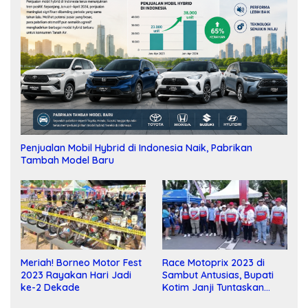
Penjualan Mobil Hybrid di Indonesia Naik, Pabrikan
Tambah Model Baru
Meriah! Borneo Motor Fest
Race Motoprix 2023 di
2023 Rayakan Hari Jadi
Sambut Antusias, Bupati
ke-2 Dekade
Kotim Janji Tuntaskan
Pembangunan Sirkuit