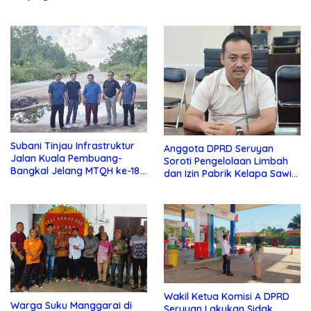
Turun Tangan
Subani Tinjau Infrastruktur
Anggota DPRD Seruyan
Jalan Kuala Pembuang-
Soroti Pengelolaan Limbah
Bangkal Jelang MTQH ke-18
dan Izin Pabrik Kelapa Sawit
Seruyan
PT Jaya Oleo Sejahtera
Wakil Ketua Komisi A DPRD
Warga Suku Manggarai di
Seruyan Lakukan Sidak