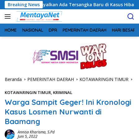
Langsung
yalkan Ada Tersangka Baru di Kasus Hibah Rp40 Miliar
Breaking News
B
ke
konten
HOME
NASIONAL
DPR
PEMERINTAH DAERAH
HARI BESAR
Beranda
PEMERINTAH DAERAH
KOTAWARINGIN TIMUR
KOTAWARINGIN TIMUR
,
KRIMINAL
Warga Sampit Geger! Ini Kronologi
Kasus Losmen Nurwanti di
Baamang
Annisa Kharisma, S.Pd
Juni 5, 2022