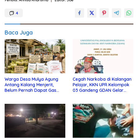
4
Baca Juga
Warga Desa Mulya Agung
Cegah Narkoba di Kalangan
Antang Kalang Menjerit,
Pelajar, KKN UPR Kelompok
Belum Pernah Dapat Gas
03 Gandeng GDAN Gelar
dan Pupuk Subsidi, Tapi
Sosialisasi di SMKN 3 Buntok
Pajak Selalu Ditagih