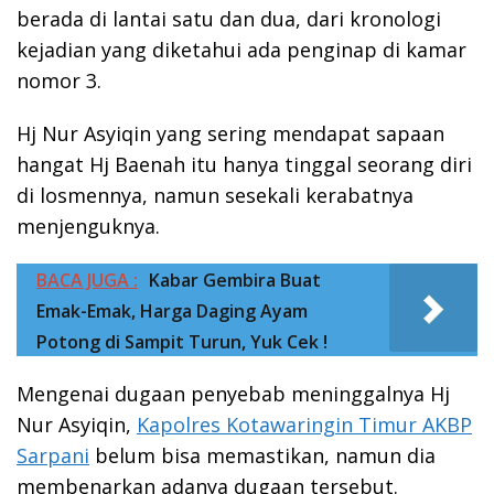
berada di lantai satu dan dua, dari kronologi
kejadian yang diketahui ada penginap di kamar
nomor 3.
Hj Nur Asyiqin yang sering mendapat sapaan
hangat Hj Baenah itu hanya tinggal seorang diri
di losmennya, namun sesekali kerabatnya
menjenguknya.
BACA JUGA :
Kabar Gembira Buat
Emak-Emak, Harga Daging Ayam
Potong di Sampit Turun, Yuk Cek !
Mengenai dugaan penyebab meninggalnya Hj
Nur Asyiqin,
Kapolres Kotawaringin Timur AKBP
Sarpani
belum bisa memastikan, namun dia
membenarkan adanya dugaan tersebut.