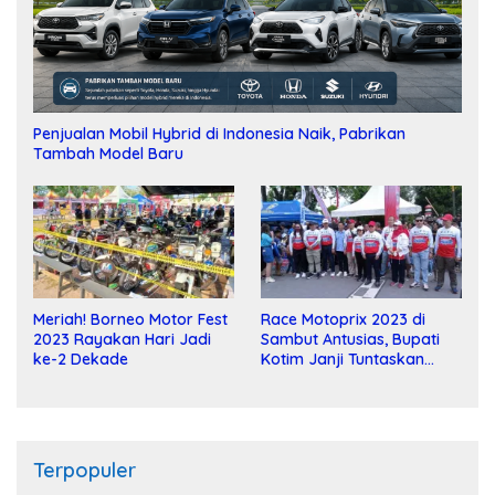
Penjualan Mobil Hybrid di Indonesia Naik, Pabrikan
Tambah Model Baru
Meriah! Borneo Motor Fest
Race Motoprix 2023 di
2023 Rayakan Hari Jadi
Sambut Antusias, Bupati
ke-2 Dekade
Kotim Janji Tuntaskan
Pembangunan Sirkuit
Terpopuler