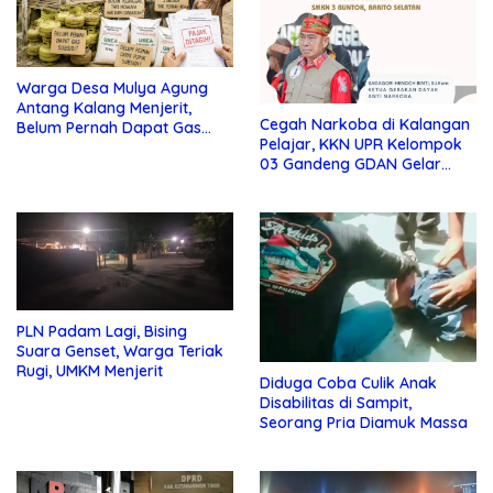
Warga Desa Mulya Agung
Antang Kalang Menjerit,
Cegah Narkoba di Kalangan
Belum Pernah Dapat Gas
Pelajar, KKN UPR Kelompok
dan Pupuk Subsidi, Tapi
03 Gandeng GDAN Gelar
Pajak Selalu Ditagih
Sosialisasi di SMKN 3 Buntok
PLN Padam Lagi, Bising
Suara Genset, Warga Teriak
Rugi, UMKM Menjerit
Diduga Coba Culik Anak
Disabilitas di Sampit,
Seorang Pria Diamuk Massa