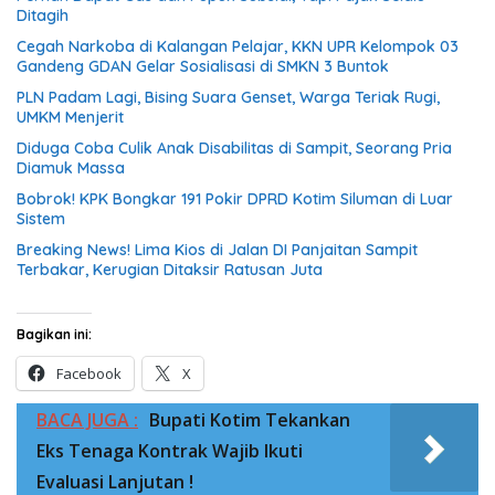
Ditagih
Cegah Narkoba di Kalangan Pelajar, KKN UPR Kelompok 03
Gandeng GDAN Gelar Sosialisasi di SMKN 3 Buntok
PLN Padam Lagi, Bising Suara Genset, Warga Teriak Rugi,
UMKM Menjerit
Diduga Coba Culik Anak Disabilitas di Sampit, Seorang Pria
Diamuk Massa
Bobrok! KPK Bongkar 191 Pokir DPRD Kotim Siluman di Luar
Sistem
Breaking News! Lima Kios di Jalan DI Panjaitan Sampit
Terbakar, Kerugian Ditaksir Ratusan Juta
Bagikan ini:
Facebook
X
BACA JUGA :
Bupati Kotim Tekankan
Eks Tenaga Kontrak Wajib Ikuti
Evaluasi Lanjutan !