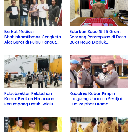
Berkat Mediasi
Edarkan Sabu 15,35 Gram,
Bhabinkamtibmas, Sengketa
Seorang Perempuan di Desa
Alat Berat di Pulau Hanaut
Bukit Raya Diciduk
Selesai Secara Kekeluargaan
Satresnarkoba Polres Kotim
Polsubsektor Pelabuhan
Kapolres Kobar Pimpin
Kumai Berikan Himbauan
Langsung Upacara Sertijab
Penumpang Untuk Selalu
Dua Pejabat Utama
Waspada