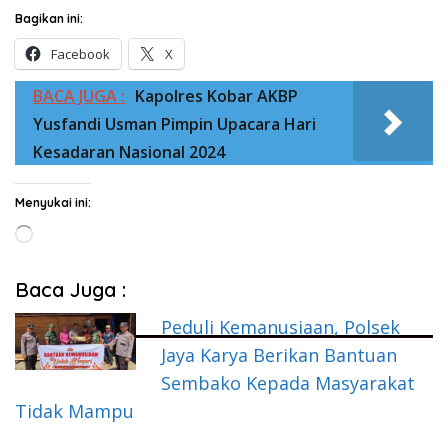
Bagikan ini:
Facebook
X
BACA JUGA :
Kapolres Kobar AKBP
Yusfandi Usman Pimpin Upacara Hari
Kesadaran Nasional 2024
Menyukai ini:
Memuat...
Baca Juga :
Peduli Kemanusiaan, Polsek
Jaya Karya Berikan Bantuan
Sembako Kepada Masyarakat
Tidak Mampu