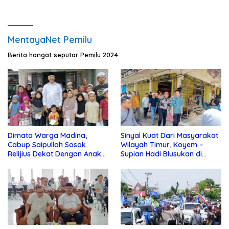
MentayaNet Pemilu
Berita hangat seputar Pemilu 2024
Dimata Warga Madina,
Sinyal Kuat Dari Masyarakat
Cabup Saipullah Sosok
Wilayah Timur, Koyem –
Relijius Dekat Dengan Anak
Supian Hadi Blusukan di
Yatim
Kotim