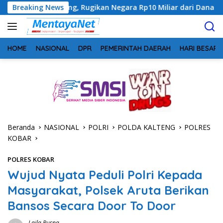
Langsung
lteng, Rugikan Negara Rp10 Miliar dari Dana Hibah Rp40 Miliar
Breaking News
ke
konten
HOME
NASIONAL
DPR
PEMERINTAH DAERAH
HARI BESAR
Beranda
NASIONAL
POLRI
POLDA KALTENG
POLRES
KOBAR
POLRES KOBAR
Wujud Nyata Peduli Polri Kepada
Masyarakat, Polsek Aruta Berikan
Bansos Secara Door To Door
Laila Rusna