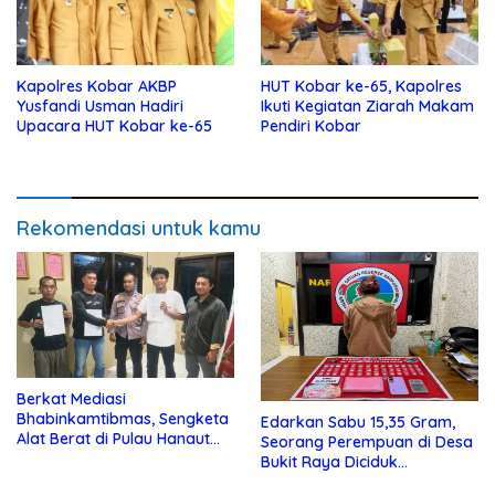
Kapolres Kobar AKBP
HUT Kobar ke-65, Kapolres
Yusfandi Usman Hadiri
Ikuti Kegiatan Ziarah Makam
Upacara HUT Kobar ke-65
Pendiri Kobar
Rekomendasi untuk kamu
Berkat Mediasi
Bhabinkamtibmas, Sengketa
Edarkan Sabu 15,35 Gram,
Alat Berat di Pulau Hanaut
Seorang Perempuan di Desa
Selesai Secara Kekeluargaan
Bukit Raya Diciduk
Satresnarkoba Polres Kotim