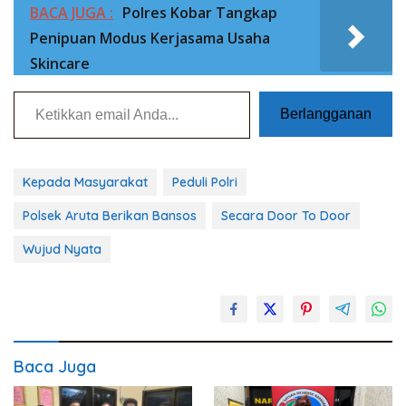
BACA JUGA :
Polres Kobar Tangkap
Penipuan Modus Kerjasama Usaha
Skincare
Ketikkan email Anda...
Berlangganan
Kepada Masyarakat
Peduli Polri
Polsek Aruta Berikan Bansos
Secara Door To Door
Wujud Nyata
Baca Juga