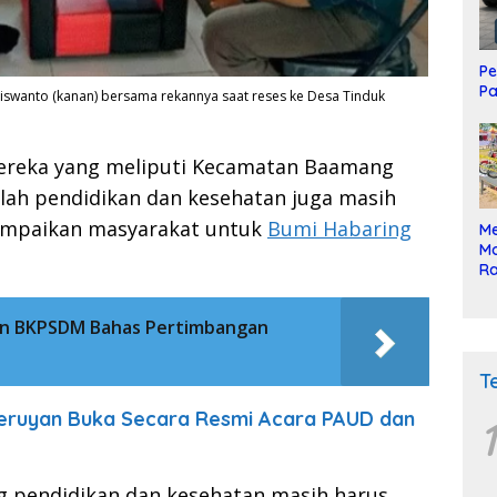
Pe
Pa
iswanto (kanan) bersama rekannya saat reses ke Desa Tinduk
mereka yang meliputi Kecamatan Baamang
lah pendidikan dan kesehatan juga masih
sampaikan masyarakat untuk
Bumi Habaring
Me
Mo
Ra
ke
an BKPSDM Bahas Pertimbangan
T
Seruyan Buka Secara Resmi Acara PAUD dan
1
g pendidikan dan kesehatan masih harus