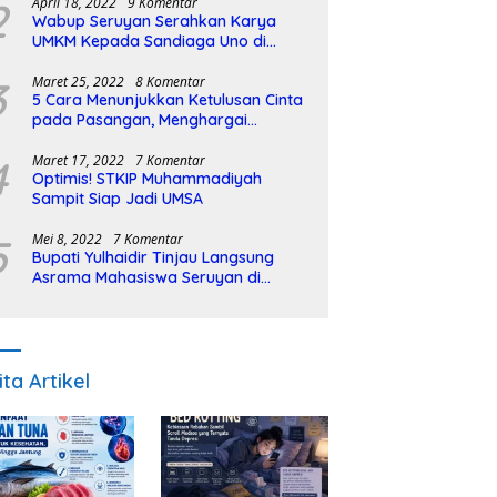
2
April 18, 2022
9 Komentar
Wabup Seruyan Serahkan Karya
UMKM Kepada Sandiaga Uno di
Istiqlal Halal Expo
3
Maret 25, 2022
8 Komentar
5 Cara Menunjukkan Ketulusan Cinta
pada Pasangan, Menghargai
Sepenuh Hati
4
Maret 17, 2022
7 Komentar
Optimis! STKIP Muhammadiyah
Sampit Siap Jadi UMSA
5
Mei 8, 2022
7 Komentar
Bupati Yulhaidir Tinjau Langsung
Asrama Mahasiswa Seruyan di
Banjarmasin
ita Artikel