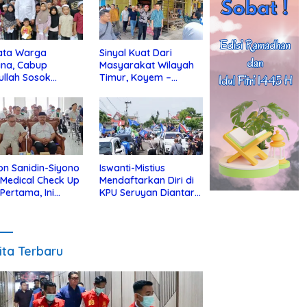
ata Warga
Sinyal Kuat Dari
ina, Cabup
Masyarakat Wilayah
ullah Sosok
Timur, Koyem –
jius Dekat Dengan
Supian Hadi Blusukan
 Yatim
di Kotim
on Sanidin-Siyono
Iswanti-Mistius
i Medical Check Up
Mendaftarkan Diri di
 Pertama, Ini
KPU Seruyan Diantar
an
Diiringi Ribuan
gecekannya
Pendukung
ita Terbaru