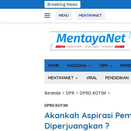
Langsung
Breaking News
Geger! 5 Komisioner KPU 
ke
konten
MENU
MENTAYANET
HOME
NASIONAL
DPR
PEME
MENTAYANET
VIRAL
PENDIDIKAN
Beranda
DPR
DPRD KOTIM
DPRD KOTIM
Akankah Aspirasi Pem
Diperjuangkan ?