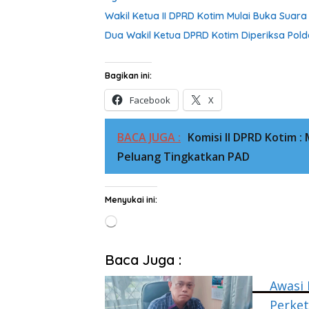
Wakil Ketua II DPRD Kotim Mulai Buka Suar
Dua Wakil Ketua DPRD Kotim Diperiksa Pold
Bagikan ini:
Facebook
X
BACA JUGA :
Komisi II DPRD Kotim
Peluang Tingkatkan PAD
Menyukai ini:
Memuat...
Baca Juga :
Awasi 
Perket