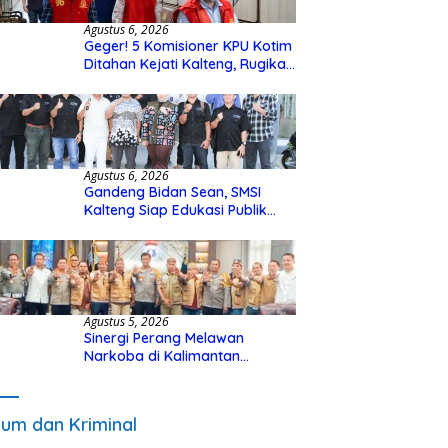
Agustus 6, 2026
Geger! 5 Komisioner KPU Kotim
Ditahan Kejati Kalteng, Rugikan
Negara Rp10 Miliar dari Dana
Hibah Rp40 Miliar
Agustus 6, 2026
Gandeng Bidan Sean, SMSI
Kalteng Siap Edukasi Publik
Soal Peran Strategis DPD RI
Agustus 5, 2026
Sinergi Perang Melawan
Narkoba di Kalimantan
Tengah, GDAN dan Kapolda
Kalteng Siapkan Deklarasi
Akbar
um dan Kriminal