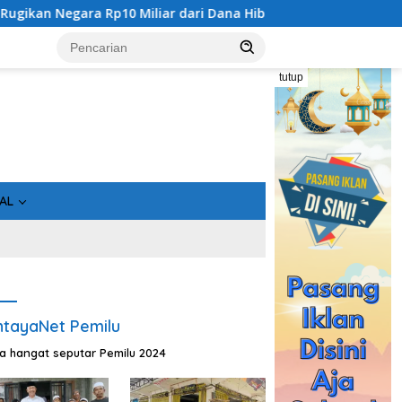
 Dana Hibah Rp40 Miliar
Gandeng Bidan Sean, SMSI Kalte
tutup
AL
tayaNet Pemilu
ta hangat seputar Pemilu 2024