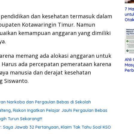
7 Ma
untu
 pendidikan dan kesehatan termasuk dalam
Otak
abupaten Kotawaringin Timur. Namun
uaikan kemampuan anggaran yang dimiliki
ya.
arena memang ada alokasi anggaran untuk
Ahli
. Harus ada percepatan pemerataan karena
Mas
Per
aya manusia dan derajat kesehatan
Maka
g Siswanto.
Jag
awan Narkoba dan Pergaulan Bebas di Sekolah
lteng, Riskon Ingatkan Pelajar Jauhi Pergaulan Bebas
gih Turun Sekarang!!!
oor: Saya Jawab 32 Pertanyaan, Klaim Tak Tahu Soal KSO