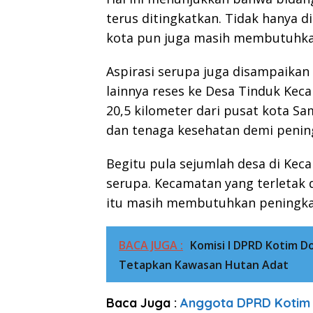
terus ditingkatkan. Tidak hanya d
kota pun juga masih membutuhka
Aspirasi serupa juga disampaika
lainnya reses ke Desa Tinduk Kec
20,5 kilometer dari pusat kota S
dan tenaga kesehatan demi penin
Begitu pula sejumlah desa di Kec
serupa. Kecamatan yang terletak 
itu masih membutuhkan peningkat
BACA JUGA :
Komisi I DPRD Kotim 
Tetapkan Kawasan Hutan Adat
Baca Juga :
Anggota DPRD Kotim 