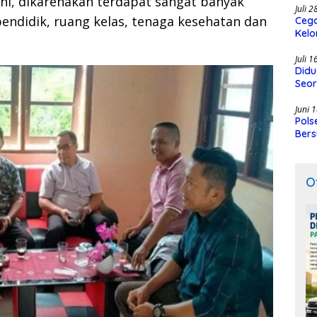
ini, dikarenakan terdapat sangat banyak
Juli 
endidik, ruang kelas, tenaga kesehatan dan
Cega
Kelo
SMK
Juli 
Didu
Seor
Juni 
Pols
Bers
O