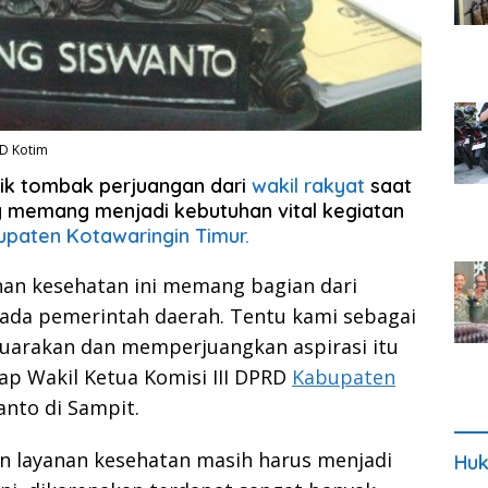
RD Kotim
tik tombak perjuangan dari
wakil rakyat
saat
ang memang menjadi kebutuhan vital kegiatan
paten Kotawaringin Timur.
nan kesehatan ini memang bagian dari
ada pemerintah daerah. Tentu kami sebagai
yuarakan dan memperjuangkan aspirasi itu
p Wakil Ketua Komisi III DPRD
Kabupaten
anto di Sampit.
n layanan kesehatan masih harus menjadi
Huk