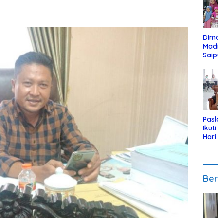
Dim
Mad
Saip
Reli
Anak
Pasl
Ikut
Hari
Urut
Pen
Ber