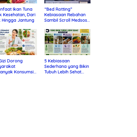
nfaat Ikan Tuna
“Bed Rotting”
k Kesehatan, Dari
Kebiasaan Rebahan
 Hingga Jantung
Sambil Scroll Medsos
yang Ternyata Tanda
Depresi
 Gizi Dorong
5 Kebiasaan
yarakat
Sederhana yang Bikin
banyak Konsumsi
Tubuh Lebih Sehat
nan Utuh untuk
Tanpa Ribet
a Kesehatan