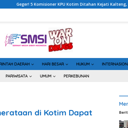
Kotim Ditahan Kejati Kalteng, Rugikan Negara Rp10 Miliar dari
RINTAH DAERAH
HARI BESAR
HUKUM
INTERNASION
PARIWISATA
UMUM
PERKEBUNAN
Men
erataan di Kotim Dapat
Beri