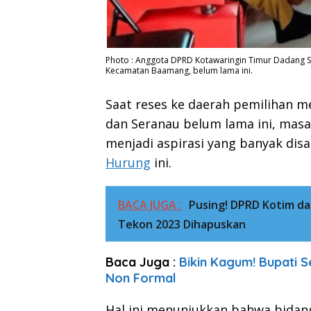
Photo : Anggota DPRD Kotawaringin Timur Dadang S
Kecamatan Baamang, belum lama ini.
Saat reses ke daerah pemilihan 
dan Seranau belum lama ini, masa
menjadi aspirasi yang banyak di
Hurung
ini.
BACA JUGA :
Pusing! DPRD Kotim d
Tekon 2023 Dihapuskan
Baca Juga :
Bikin Kagum! Bupati 
Non Formal
Hal ini menunjukkan bahwa bidan