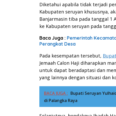
Diketahui apabila tidak terjadi pe
Kabupaten seruyan khususnya, aka
Banjarmasin tiba pada tanggal 1 A
ke Kabupaten seruyan pada tangga
Baca Juga :
Pemerintah Kecamata
Perangkat Desa
Pada kesempatan tersebut,
Bupat
Jemaah Calon Haji diharapkan ma
untuk dapat beradaptasi dan mem
yang lainnya dengan situasi dan k
BACA JUGA :
Bupati Seruyan Yulhai
di Palangka Raya
Selanjutnya, hendaknya Ibadah Ha