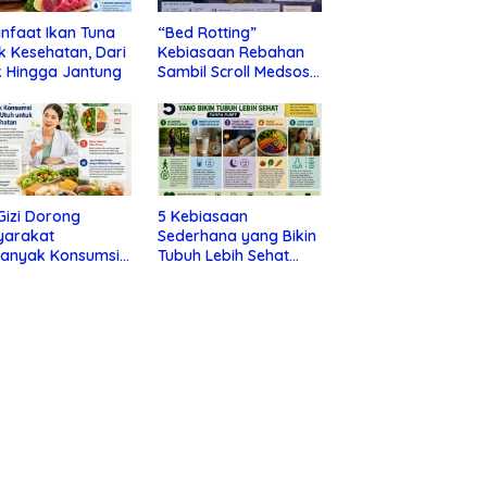
nfaat Ikan Tuna
“Bed Rotting”
k Kesehatan, Dari
Kebiasaan Rebahan
 Hingga Jantung
Sambil Scroll Medsos
yang Ternyata Tanda
Depresi
 Gizi Dorong
5 Kebiasaan
yarakat
Sederhana yang Bikin
banyak Konsumsi
Tubuh Lebih Sehat
nan Utuh untuk
Tanpa Ribet
a Kesehatan