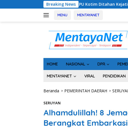
Langsung
misioner KPU Kotim Ditahan Kejati Kalteng, Rugikan Negara Rp1
Breaking News
ke
konten
MENU
MENTAYANET
HOME
NASIONAL
DPR
PEME
MENTAYANET
VIRAL
PENDIDIKAN
Beranda
PEMERINTAH DAERAH
SERUYA
SERUYAN
Alhamdulillah! 8 Jema
Berangkat Embarkasi