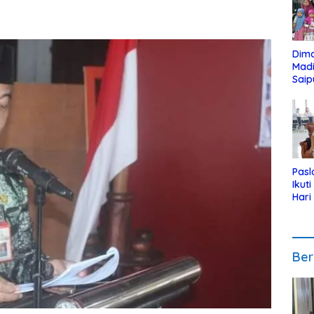
Dim
Mad
Saip
Reli
Anak
Pasl
Ikut
Hari
Urut
Pen
Ber