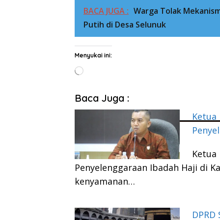
BACA JUGA :
Warga Tolak Mekanis
Putih di Desa Selunuk
Menyukai ini:
Memuat...
Baca Juga :
Ketua 
Penyel
Ketua 
Penyelenggaraan Ibadah Haji di 
kenyamanan…
DPRD 