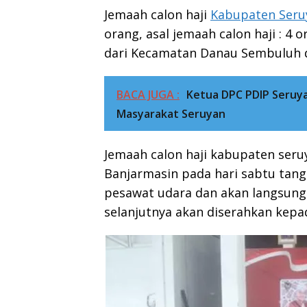
Jemaah calon haji
Kabupaten Seru
orang, asal jemaah calon haji : 4 
dari Kecamatan Danau Sembuluh d
BACA JUGA :
Ketua DPC PDIP Seruy
Masyarakat Seruyan
Jemaah calon haji kabupaten ser
Banjarmasin pada hari sabtu tan
pesawat udara dan akan langsung
selanjutnya akan diserahkan kep