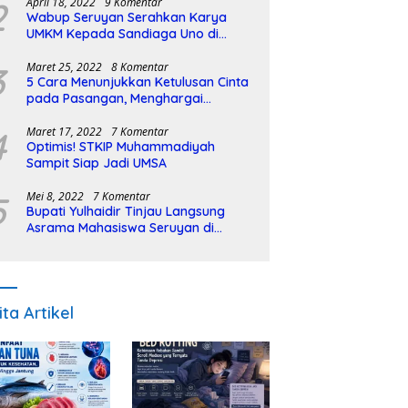
2
April 18, 2022
9 Komentar
Wabup Seruyan Serahkan Karya
UMKM Kepada Sandiaga Uno di
Istiqlal Halal Expo
3
Maret 25, 2022
8 Komentar
5 Cara Menunjukkan Ketulusan Cinta
pada Pasangan, Menghargai
Sepenuh Hati
4
Maret 17, 2022
7 Komentar
Optimis! STKIP Muhammadiyah
Sampit Siap Jadi UMSA
5
Mei 8, 2022
7 Komentar
Bupati Yulhaidir Tinjau Langsung
Asrama Mahasiswa Seruyan di
Banjarmasin
ita Artikel