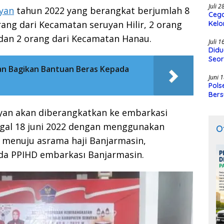
Juli 
yan
tahun 2022 yang berangkat berjumlah 8
Cega
orang dari Kecamatan seruyan Hilir, 2 orang
Kelo
SMK
an 2 orang dari Kecamatan Hanau.
Juli 
Didu
Seor
an Bagikan Bantuan Beras Kepada
Juni 
Pols
Bers
uyan akan diberangkatkan ke embarkasi
ggal 18 juni 2022 dengan menggunakan
O
 menuju asrama haji Banjarmasin,
ada PPIHD embarkası Banjarmasin.