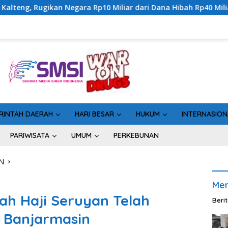
0 Miliar dari Dana Hibah Rp40 Miliar
Gandeng Bidan Sea
RINTAH DAERAH
HARI BESAR
HUKUM
INTERNASION
PARIWISATA
UMUM
PERKEBUNAN
N
Men
ah Haji Seruyan Telah
Beri
 Banjarmasin