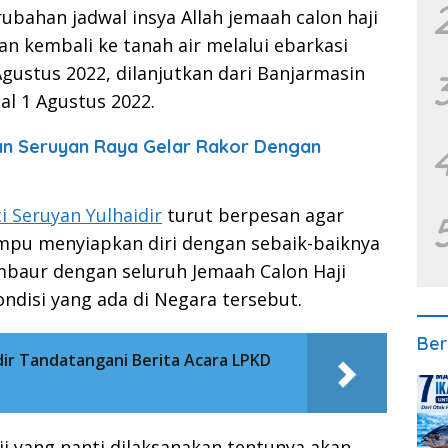
rubahan jadwal insya Allah jemaah calon haji
n kembali ke tanah air melalui ebarkasi
gustus 2022, dilanjutkan dari Banjarmasin
l 1 Agustus 2022.
n Seruyan Raya Gelar Rakor Dengan
i Seruyan Yulhaidir
turut berpesan agar
mpu menyiapkan diri dengan sebaik-baiknya
baur dengan seluruh Jemaah Calon Haji
ondisi yang ada di Negara tersebut.
Ber
dir Tandatangani Berita Acara LPKD
ji yang nanti dilaksanakan tentunya akan