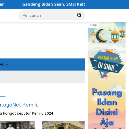
n, SMSI Kalteng Siap Edukasi Publik Soal Peran Strategis DPD R
tutup
AL
tayaNet Pemilu
ta hangat seputar Pemilu 2024