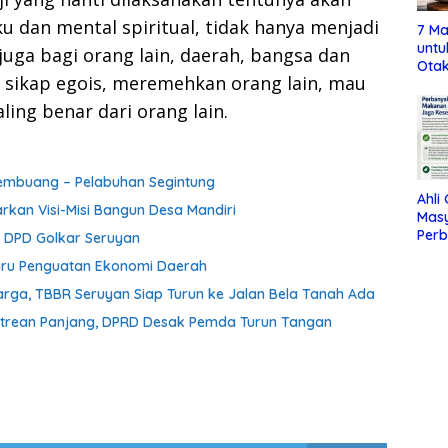
 dan mental spiritual, tidak hanya menjadi
7 Ma
untu
i juga bagi orang lain, daerah, bangsa dan
Otak
n sikap egois, meremehkan orang lain, mau
ling benar dari orang lain.
 Pembuang – Pelabuhan Segintung
Ahli
rkan Visi-Misi Bangun Desa Mandiri
Mas
Per
a DPD Golkar Seruyan
Maka
aru Penguatan Ekonomi Daerah
Jag
ga, TBBR Seruyan Siap Turun ke Jalan Bela Tanah Ada
Antrean Panjang, DPRD Desak Pemda Turun Tangan