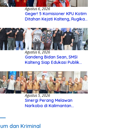
Agustus 6, 2026
Geger! 5 Komisioner KPU Kotim
Ditahan Kejati Kalteng, Rugikan
Negara Rp10 Miliar dari Dana
Hibah Rp40 Miliar
Agustus 6, 2026
Gandeng Bidan Sean, SMSI
Kalteng Siap Edukasi Publik
Soal Peran Strategis DPD RI
Agustus 5, 2026
Sinergi Perang Melawan
Narkoba di Kalimantan
Tengah, GDAN dan Kapolda
Kalteng Siapkan Deklarasi
Akbar
um dan Kriminal