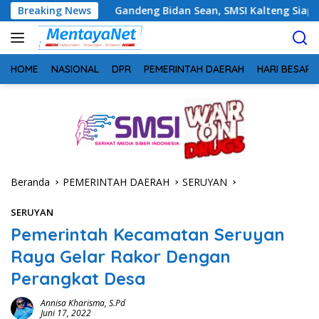
Langsung
Breaking News
Gandeng Bidan Sean, SMSI Kalteng Siap Edukasi Publik Soa
ke
konten
HOME
NASIONAL
DPR
PEMERINTAH DAERAH
HARI BESAR
Beranda
PEMERINTAH DAERAH
SERUYAN
SERUYAN
Pemerintah Kecamatan Seruyan
Raya Gelar Rakor Dengan
Perangkat Desa
Annisa Kharisma, S.Pd
Juni 17, 2022