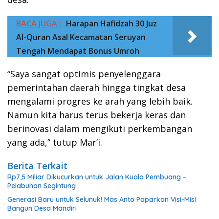
BACA JUGA :
Harapan Hafidzah 30 Juz
Al-Quran Asal Kecamatan Seruyan
Tengah Mendapat Bonus Umroh
“Saya sangat optimis penyelenggara
pemerintahan daerah hingga tingkat desa
mengalami progres ke arah yang lebih baik.
Namun kita harus terus bekerja keras dan
berinovasi dalam mengikuti perkembangan
yang ada,” tutup Mar’i.
Berita Terkait
Rp7,5 Miliar Dikucurkan untuk Jalan Kuala Pembuang –
Pelabuhan Segintung
Generasi Baru untuk Selunuk! Mas Anto Paparkan Visi-Misi
Bangun Desa Mandiri