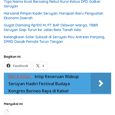
Tiga Nama Kuat Bersaing Rebut Kursi Ketua DPD Golkar
Seruyan
Harsandi Pimpin Kadin Seruyan, Harapan Baru Penguatan
Ekonomi Daerah
Gugat Damang Rp100 M, PT BAP Dilawan Warga, TBBR
Seruyan Siap Turun ke Jalan Bela Tanah Ada
Kelangkaan Solar Subsidi di Seruyan Picu Antrean Panjang,
DPRD Desak Pemda Turun Tangan
Bagikan ini:
Facebook
X
BACA JUGA :
Intip Keseruan Wabup
Seruyan Hadiri Festival Budaya
Kongres Borneo Raya di Kalsel
Menyukai ini:
Memuat...