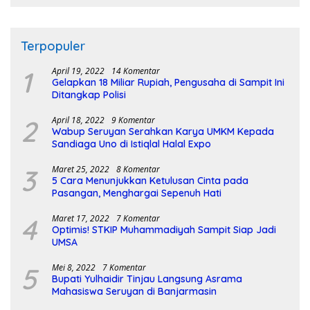
Terpopuler
1
April 19, 2022
14 Komentar
Gelapkan 18 Miliar Rupiah, Pengusaha di Sampit Ini
Ditangkap Polisi
2
April 18, 2022
9 Komentar
Wabup Seruyan Serahkan Karya UMKM Kepada
Sandiaga Uno di Istiqlal Halal Expo
3
Maret 25, 2022
8 Komentar
5 Cara Menunjukkan Ketulusan Cinta pada
Pasangan, Menghargai Sepenuh Hati
4
Maret 17, 2022
7 Komentar
Optimis! STKIP Muhammadiyah Sampit Siap Jadi
UMSA
5
Mei 8, 2022
7 Komentar
Bupati Yulhaidir Tinjau Langsung Asrama
Mahasiswa Seruyan di Banjarmasin