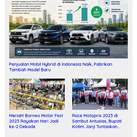
Penjualan Mobil Hybrid di Indonesia Naik, Pabrikan
Tambah Model Baru
Meriah! Borneo Motor Fest
Race Motoprix 2023 di
2023 Rayakan Hari Jadi
Sambut Antusias, Bupati
ke-2 Dekade
Kotim Janji Tuntaskan
Pembangunan Sirkuit