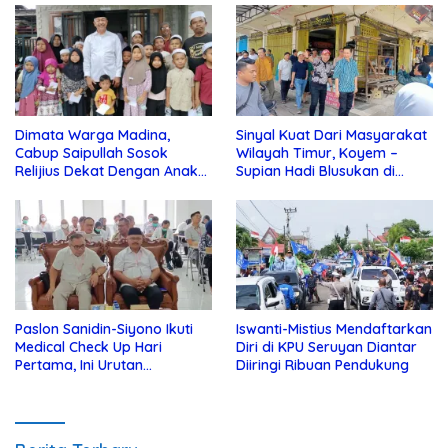
Dimata Warga Madina,
Sinyal Kuat Dari Masyarakat
Cabup Saipullah Sosok
Wilayah Timur, Koyem –
Relijius Dekat Dengan Anak
Supian Hadi Blusukan di
Yatim
Kotim
Paslon Sanidin-Siyono Ikuti
Iswanti-Mistius Mendaftarkan
Medical Check Up Hari
Diri di KPU Seruyan Diantar
Pertama, Ini Urutan
Diiringi Ribuan Pendukung
Pengecekannya