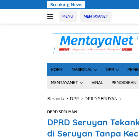
Langsung
Breaking News
Usai Tahan 5 Komi
ke
konten
MENU
MENTAYANET
HOME
NASIONAL
DPR
PEME
MENTAYANET
VIRAL
PENDIDIKAN
Beranda
DPR
DPRD SERUYAN
DPRD SERUYAN
DPRD Seruyan Tekan
di Seruyan Tanpa Kec