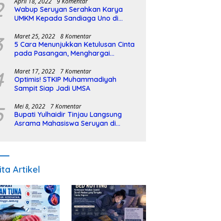
2
April 18, 2022
9 Komentar
Wabup Seruyan Serahkan Karya
UMKM Kepada Sandiaga Uno di
Istiqlal Halal Expo
3
Maret 25, 2022
8 Komentar
5 Cara Menunjukkan Ketulusan Cinta
pada Pasangan, Menghargai
Sepenuh Hati
4
Maret 17, 2022
7 Komentar
Optimis! STKIP Muhammadiyah
Sampit Siap Jadi UMSA
5
Mei 8, 2022
7 Komentar
Bupati Yulhaidir Tinjau Langsung
Asrama Mahasiswa Seruyan di
Banjarmasin
ita Artikel