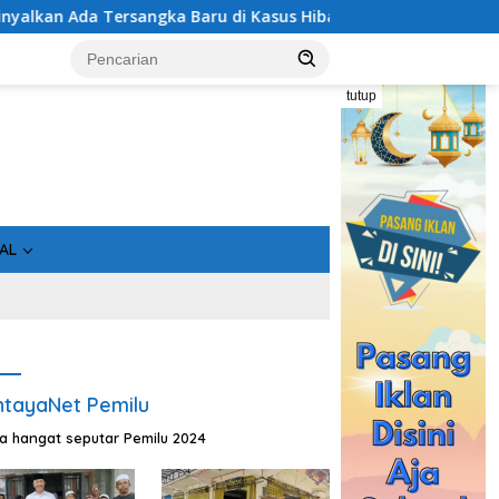
 di Kasus Hibah Rp40 Miliar
Geger! 5 Komisioner KPU Ko
tutup
AL
tayaNet Pemilu
ta hangat seputar Pemilu 2024