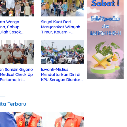
ata Warga
Sinyal Kuat Dari
ina, Cabup
Masyarakat Wilayah
ullah Sosok
Timur, Koyem –
jius Dekat Dengan
Supian Hadi Blusukan
 Yatim
di Kotim
on Sanidin-Siyono
Iswanti-Mistius
i Medical Check Up
Mendaftarkan Diri di
 Pertama, Ini
KPU Seruyan Diantar
an
Diiringi Ribuan
gecekannya
Pendukung
ita Terbaru