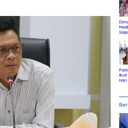
Dim
Mad
Saip
Reli
Anak
Pasl
Ikut
Hari
Urut
Pen
Ber