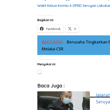
Wakil Ketua Komisi A DPRD Seruyan Lakuka
Bagikan ini:
Facebook
X
BACA JUGA :
Berusaha Tingkatkan
Melalui CSR
Menyukai ini:
Memuat...
Baca Juga :
Jajara
Seruy