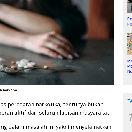
Pe
Pa
Me
Mo
Ra
ke
an narkoba
T
s peredaran narkotika, tentunya bukan
an aktif dari seluruh lapisan masyarakat.
1
ing dalam masalah ini yakni menyelamatkan