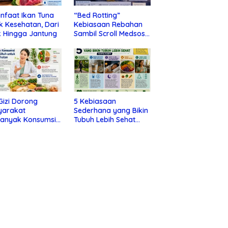
nfaat Ikan Tuna
“Bed Rotting”
k Kesehatan, Dari
Kebiasaan Rebahan
 Hingga Jantung
Sambil Scroll Medsos
yang Ternyata Tanda
Depresi
 Gizi Dorong
5 Kebiasaan
yarakat
Sederhana yang Bikin
banyak Konsumsi
Tubuh Lebih Sehat
nan Utuh untuk
Tanpa Ribet
a Kesehatan