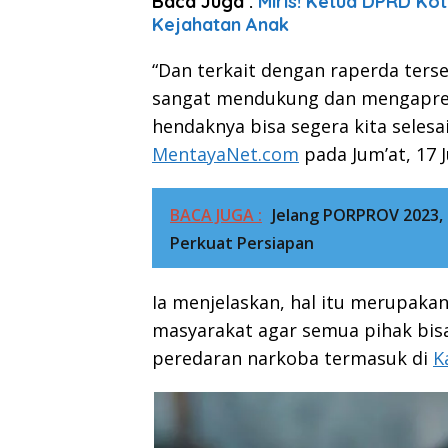
Baca Juga :
Miris! Ketua DPRD Ko
Kejahatan Anak
“Dan terkait dengan raperda terse
sangat mendukung dan mengapresi
hendaknya bisa segera kita sele
MentayaNet.com
pada Jum’at, 17 J
BACA JUGA :
Jelang PORPROV 2023,
Perkuat Persiapan
Ia menjelaskan, hal itu merupaka
masyarakat agar semua pihak bisa
peredaran narkoba termasuk di
K