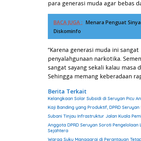
para generasi muda agar bebas da
BACA JUGA :
Menara Penguat Sinyal
Diskominfo
“Karena generasi muda ini sangat
penyalahgunaan narkotika. Semen
sangat sayang sekali kalau masa 
Sehingga memang keberadaan raper
Berita Terkait
Kelangkaan Solar Subsidi di Seruyan Picu 
Kaji Banding yang Produktif, DPRD Seruy
Subani Tinjau Infrastruktur Jalan Kuala P
Anggota DPRD Seruyan Soroti Pengelolaan L
Sejahtera
Warga Suku Manggarai di Perantauan Tetap