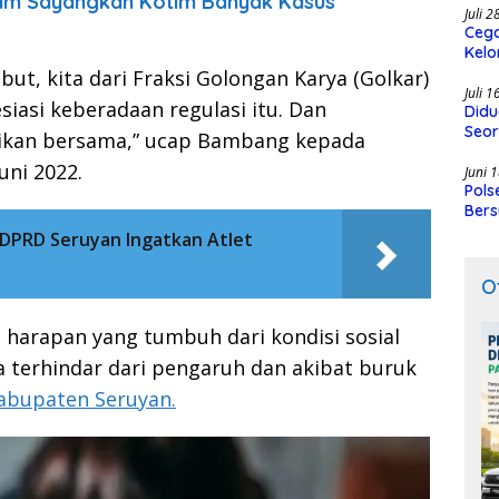
tim Sayangkan Kotim Banyak Kasus
Juli 
Cega
Kelo
SMK
but, kita dari Fraksi Golongan Karya (Golkar)
Juli 
asi keberadaan regulasi itu. Dan
Didu
Seor
saikan bersama,” ucap Bambang kepada
uni 2022.
Juni 
Pols
Bers
 DPRD Seruyan Ingatkan Atlet
O
n harapan yang tumbuh dari kondisi sosial
 terhindar dari pengaruh dan akibat buruk
abupaten Seruyan.