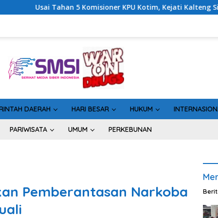
sioner KPU Kotim, Kejati Kalteng Sinyalkan Ada Tersangka Baru
RINTAH DAERAH
HARI BESAR
HUKUM
INTERNASION
PARIWISATA
UMUM
PERKEBUNAN
Men
kan Pemberantasan Narkoba
Beri
uali